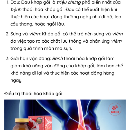
Đau: Đau khớp gối là
triệu chứng
phổ biến nhất của
bệnh
thoái hóa khớp gối. Đau có thể xuất hiện khi
thực hiện các hoạt động thường ngày như đi bộ, leo
cầu thang, hoặc ngồi lâu.
Sưng và
viêm
: Khớp gối có thể trở nên sưng và
viêm
do việc tạo ra các chất lưu thông và phản ứng
viêm
trong quá trình mòn mô sụn.
Giới hạn vận động:
Bệnh
thoái hóa khớp gối làm
giảm khả năng vận động của khớp gối, làm hạn chế
khả năng đi lại và thực hiện các hoạt động hàng
ngày.
Điều trị thoái hóa khớp gối