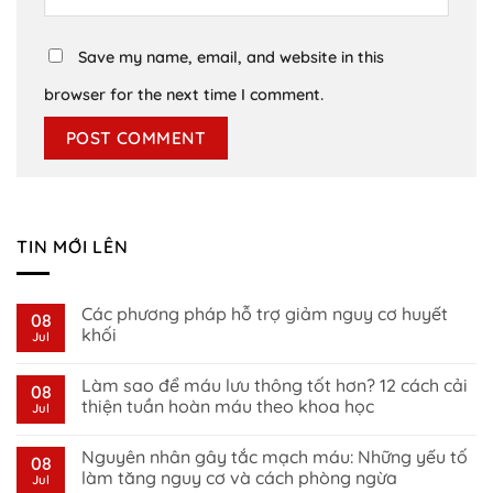
Save my name, email, and website in this
browser for the next time I comment.
TIN MỚI LÊN
Các phương pháp hỗ trợ giảm nguy cơ huyết
08
khối
Jul
No
Comments
Làm sao để máu lưu thông tốt hơn? 12 cách cải
on
08
Các
thiện tuần hoàn máu theo khoa học
Jul
phương
pháp
No
hỗ
Comments
Nguyên nhân gây tắc mạch máu: Những yếu tố
trợ
on
08
giảm
Làm
làm tăng nguy cơ và cách phòng ngừa
Jul
nguy
sao