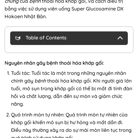
chứng
của
bệnh
thoái hóa khớp gối, và cách điều trị
bằng việc sử dụng viên uống Super Glucosamine DX
Hokoen Nhật Bản.
Table of Contents
Nguyên nhân gây bệnh thoái hóa khớp gối:
Tuổi tác: Tuổi tác là một trong những nguyên nhân
chính gây
bệnh
thoái hóa khớp gối. Khi người già lớn
tuổi, mô sụn trong khớp gối có thể bị mất đi tính đàn
hồi và chất lượng, dẫn đến sự mòn và giảm chức
năng.
Quá trình mòn tự nhiên: Quá trình mòn tự nhiên của
khớp gối khiến mô sụn bị hư hỏng và mất dần đi.
Điều này thường xảy ra do sự mài mòn liên tục trong
quá trình sử dụng khớp gối.