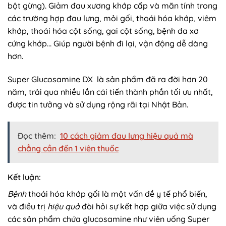
bột gừng). Giảm đau xương khớp cấp và mãn tính trong
các trường hợp đau lưng, mỏi gối, thoái hóa khớp, viêm
khớp, thoái hóa cột sống, gai cột sống, bệnh đa xơ
cứng khớp… Giúp người bệnh đi lại, vận động dễ dàng
hơn.
Super Glucosamine DX là sản phẩm đã ra đời hơn 20
năm, trải qua nhiều lần cải tiến thành phần tối ưu nhất,
được tin tưởng và sử dụng rộng rãi tại Nhật Bản.
Đọc thêm:
10 cách giảm đau lưng hiệu quả mà
chẳng cần đến 1 viên thuốc
Kết luận:
Bệnh
thoái hóa khớp gối là một vấn đề y tế phổ biến,
và điều trị
hiệu quả
đòi hỏi sự kết hợp giữa việc sử dụng
các sản phẩm chứa glucosamine như viên uống Super