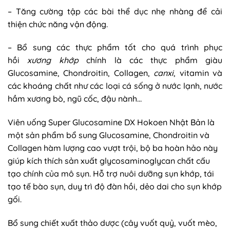
– Tăng cường tập các bài thể dục nhẹ nhàng để cải
thiện chức năng vận động.
– Bổ sung các thực phẩm tốt cho quá trình phục
hồi
xương khớp
chính là các thực phẩm giàu
Glucosamine, Chondroitin, Collagen,
canxi
, vitamin và
các khoáng chất như các loại cá sống ở nước lạnh, nước
hầm xương bò, ngũ cốc, đậu nành…
Viên uống Super Glucosamine DX Hokoen Nhật Bản là
một sản phẩm bổ sung Glucosamine, Chondroitin và
Collagen hàm lượng cao vượt trội, bộ ba hoàn hảo này
giúp kích thích sản xuất glycosaminoglycan chất cấu
tạo chính của mô sụn. Hỗ trợ nuôi dưỡng sụn khớp, tái
tạo tế bào sụn, duy trì độ đàn hồi, dẻo dai cho sụn khớp
gối.
Bổ sung chiết xuất thảo dược (cây vuốt quỷ, vuốt mèo,