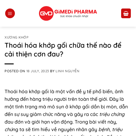
Skip
to
content
XƯƠNG KHỚP
Thoái hóa khớp gối chữa thế nào để
cải thiện cơn đau?
POSTED ON
18 JULY, 2023
BY
LINH NGUYỄN
Thoái hóa khớp gối là một vấn đề y tế phổ biến, ảnh
hưởng đến hàng triệu người trên toàn thế giới. Đây là
một tình trạng mà mô sụn ở khớp gối dần bị mòn, dẫn
đến sự suy giảm chức năng và gây ra các
triệu chứng
đau đớn và giới hạn vận động. Trong bài viết này,
chú
ng ta sẽ tìm hiểu về nguyên nhân gây
bệnh
,
triệu