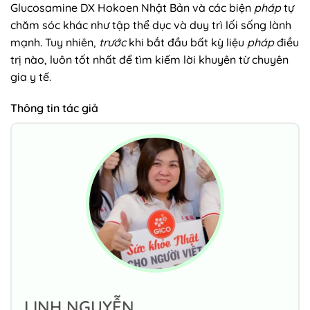
Glucosamine DX Hokoen Nhật Bản và các biện
pháp
tự
chăm sóc khác như tập thể dục và duy trì lối sống lành
mạnh. Tuy nhiên,
trước
khi bắt đầu bất kỳ liệu
pháp
điều
trị nào, luôn tốt nhất để tìm kiếm lời khuyên từ chuyên
gia y tế.
Thông tin tác giả
LINH NGUYỄN