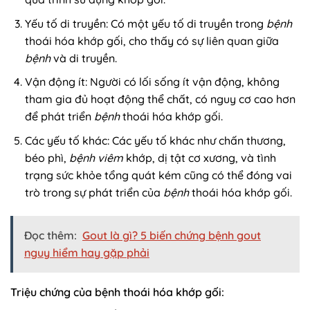
Yếu tố di truyền: Có một yếu tố di truyền trong
bệnh
thoái hóa khớp gối, cho thấy có sự liên quan giữa
bệnh
và di truyền.
Vận động ít: Người có lối sống ít vận động, không
tham gia đủ hoạt động thể chất, có nguy cơ cao hơn
để phát triển
bệnh
thoái hóa khớp gối.
Các yếu tố khác: Các yếu tố khác như chấn thương,
béo phì,
bệnh
viêm
khớp, dị tật cơ xương, và tình
trạng sức khỏe tổng quát kém cũng có thể đóng vai
trò trong sự phát triển của
bệnh
thoái hóa khớp gối.
Đọc thêm:
Gout là gì? 5 biến chứng bệnh gout
nguy hiểm hay gặp phải
Triệu chứng của bệnh thoái hóa khớp gối: