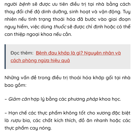
người
bệnh
sẽ được ưu tiên điều trị tại nhà bằng cách
thay đổi chế độ dinh dưỡng, sinh hoạt và vận động. Tuy
nhiên nếu tình trạng thoái hóa đã bước vào giai đoạn
nguy hiểm, việc dùng
thuốc
sẽ được chỉ định hoặc có thể
can thiệp ngoại khoa nếu cần.
Đọc thêm:
Bệnh đau khớp là gì? Nguyên nhân và
cách phòng ngừa hiệu quả
Những vấn đề trong điều trị thoái hóa khớp gối tại nhà
bao gồm:
–
Giảm cân
hợp lý bằng các phương
pháp
khoa học.
– Hạn chế các thực phẩm không tốt cho xương đặc biệt
là
rượu
bia, các chất kích thích, đồ ăn nhanh hoặc các
thực phẩm cay nóng.