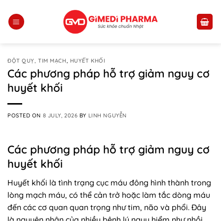
Skip
to
content
ĐỘT QUỴ, TIM MẠCH
,
HUYẾT KHỐI
Các phương pháp hỗ trợ giảm nguy cơ
huyết khối
POSTED ON
8 JULY, 2026
BY
LINH NGUYỄN
Các phương pháp hỗ trợ giảm nguy cơ
huyết khối
Huyết khối là tình trạng cục máu đông hình thành trong
lòng mạch máu, có thể cản trở hoặc làm tắc dòng máu
đến các cơ quan quan trọng như tim, não và phổi. Đây
là nguyên nhân của nhiều bệnh lý nguy hiểm như nhồi