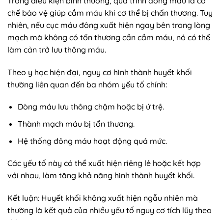
Trong điều kiện bình thường, quá trình đông máu là cơ
chế bảo vệ giúp cầm máu khi cơ thể bị chấn thương. Tuy
nhiên, nếu cục máu đông xuất hiện ngay bên trong lòng
mạch mà không có tổn thương cần cầm máu, nó có thể
làm cản trở lưu thông máu.
Theo y học hiện đại, nguy cơ hình thành huyết khối
thường liên quan đến ba nhóm yếu tố chính:
Dòng máu lưu thông chậm hoặc bị ứ trệ.
Thành mạch máu bị tổn thương.
Hệ thống đông máu hoạt động quá mức.
Các yếu tố này có thể xuất hiện riêng lẻ hoặc kết hợp
với nhau, làm tăng khả năng hình thành huyết khối.
Kết luận: Huyết khối không xuất hiện ngẫu nhiên mà
thường là kết quả của nhiều yếu tố nguy cơ tích lũy theo