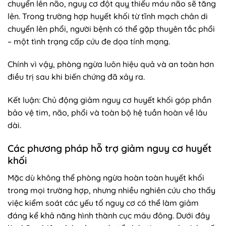
chuyển lên não, nguy cơ đột quỵ thiếu máu não sẽ tăng
lên. Trong trường hợp huyết khối từ tĩnh mạch chân di
chuyển lên phổi, người bệnh có thể gặp thuyên tắc phổi
– một tình trạng cấp cứu đe dọa tính mạng.
Chính vì vậy, phòng ngừa luôn hiệu quả và an toàn hơn
điều trị sau khi biến chứng đã xảy ra.
Kết luận: Chủ động giảm nguy cơ huyết khối góp phần
bảo vệ tim, não, phổi và toàn bộ hệ tuần hoàn về lâu
dài.
Các phương pháp hỗ trợ giảm nguy cơ huyết
khối
Mặc dù không thể phòng ngừa hoàn toàn huyết khối
trong mọi trường hợp, nhưng nhiều nghiên cứu cho thấy
việc kiểm soát các yếu tố nguy cơ có thể làm giảm
đáng kể khả năng hình thành cục máu đông. Dưới đây