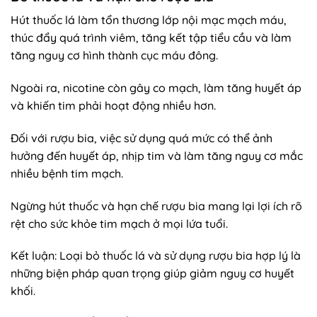
Hút thuốc lá làm tổn thương lớp nội mạc mạch máu,
thúc đẩy quá trình viêm, tăng kết tập tiểu cầu và làm
tăng nguy cơ hình thành cục máu đông.
Ngoài ra, nicotine còn gây co mạch, làm tăng huyết áp
và khiến tim phải hoạt động nhiều hơn.
Đối với rượu bia, việc sử dụng quá mức có thể ảnh
hưởng đến huyết áp, nhịp tim và làm tăng nguy cơ mắc
nhiều bệnh tim mạch.
Ngừng hút thuốc và hạn chế rượu bia mang lại lợi ích rõ
rệt cho sức khỏe tim mạch ở mọi lứa tuổi.
Kết luận: Loại bỏ thuốc lá và sử dụng rượu bia hợp lý là
những biện pháp quan trọng giúp giảm nguy cơ huyết
khối.