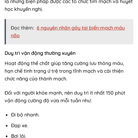
là những biện pháp được các tổ chức tim mạch và huyết
học khuyến nghị.
Đọc thêm:
6 nguyên nhân gây tai biến mạch máu
não
Duy trì vận động thường xuyên
Hoạt động thể chất giúp tăng cường lưu thông máu,
hạn chế tình trạng ứ trệ trong tĩnh mạch và cải thiện
chức năng của thành mạch.
Đối với người khỏe mạnh, nên duy trì ít nhất 150 phút
vận động cường độ vừa mỗi tuần như:
Đi bộ nhanh.
Đạp xe.
Bơi lội.