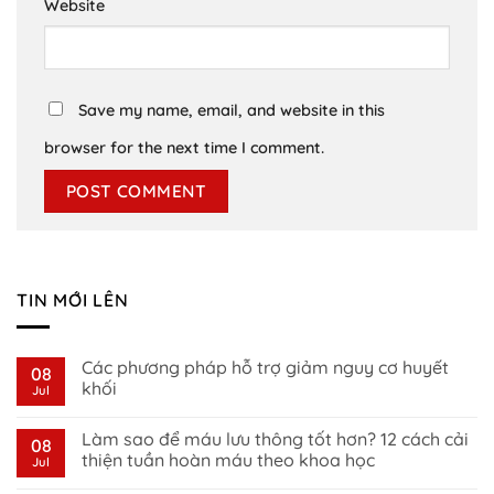
Website
Save my name, email, and website in this
browser for the next time I comment.
TIN MỚI LÊN
Các phương pháp hỗ trợ giảm nguy cơ huyết
08
khối
Jul
No
Comments
Làm sao để máu lưu thông tốt hơn? 12 cách cải
on
08
Các
thiện tuần hoàn máu theo khoa học
Jul
phương
pháp
No