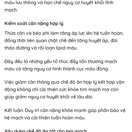
máu lưu thông và hạn chế nguy cơ huyết khối tĩnh
mạch.
Kiểm soát cân nặng hợp lý
Thừa cân và béo phì làm tăng áp lực lên hệ tuần hoàn,
đồng thời liên quan chặt chẽ đến tăng huyết áp, đái
tháo đường và rối loạn lipid máu.
Đây đều là những yếu tố thúc đẩy tổn thương mạch
máu và tăng nguy cơ hình thành cục máu đông.
Việc giảm cân thông qua chế độ ăn hợp lý kết hợp vận
động không chỉ cải thiện sức khỏe tim mạch mà còn
giúp giảm nguy cơ huyết khối về lâu dài.
Kết luận: Duy trì cân nặng khỏe mạnh góp phần bảo vệ
hệ mạch và cải thiện tuần hoàn máu.
Xây dựng chế độ ăn tốt cho tim mạch