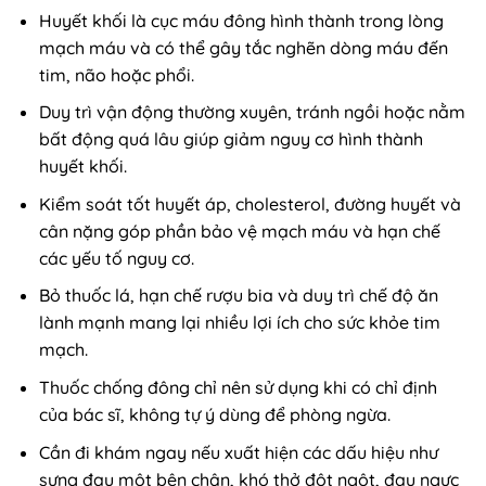
Huyết khối là cục máu đông hình thành trong lòng
mạch máu và có thể gây tắc nghẽn dòng máu đến
tim, não hoặc phổi.
Duy trì vận động thường xuyên, tránh ngồi hoặc nằm
bất động quá lâu giúp giảm nguy cơ hình thành
huyết khối.
Kiểm soát tốt huyết áp, cholesterol, đường huyết và
cân nặng góp phần bảo vệ mạch máu và hạn chế
các yếu tố nguy cơ.
Bỏ thuốc lá, hạn chế rượu bia và duy trì chế độ ăn
lành mạnh mang lại nhiều lợi ích cho sức khỏe tim
mạch.
Thuốc chống đông chỉ nên sử dụng khi có chỉ định
của bác sĩ, không tự ý dùng để phòng ngừa.
Cần đi khám ngay nếu xuất hiện các dấu hiệu như
sưng đau một bên chân, khó thở đột ngột, đau ngực