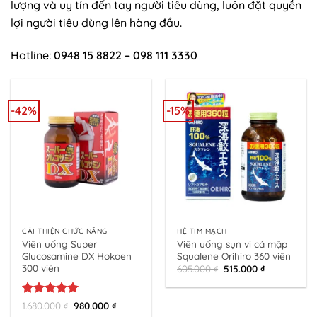
lượng và uy tín đến tay người tiêu dùng, luôn đặt quyền
lợi người tiêu dùng lên hàng đầu.
Hotline:
0948 15 8822 – 098 111 3330
-42%
-15%
CẢI THIỆN CHỨC NĂNG
HỆ TIM MẠCH
Viên uống Super
Viên uống sụn vi cá mập
Glucosamine DX Hokoen
Squalene Orihiro 360 viên
300 viên
Original
Current
605.000
₫
515.000
₫
price
price
was:
is:
605.000 ₫.
515.000 ₫.
Rated
5
Original
Current
1.680.000
₫
980.000
₫
price
price
out of 5