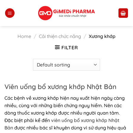
Skip
to
content
Home
/
Cải thiện chức năng
/
Xương khớp
FILTER
Viên uống bổ xương khớp Nhật Bản
Các bệnh về xương khớp hiện nay xuất hiện ngày càng
nhiều, cùng với những biến chứng nguy hiểm. Nên các
dòng thuốc xương khớp được nhiều người quan tâm.
Đặc biệt phải kể đến
viên uống bổ xương khớp Nhật
Bản
được nhiều bác sĩ khuyên dùng vì sử dụng hiệu quả