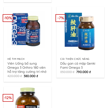
was:
is:
1.680.000 ₫.
980.000 ₫.
-10%
-7%
HỆ TIM MẠCH
CẢI THIỆN CHỨC NĂNG
Viên Uống bổ sung
Dầu gan cá mập Genki
Omega 3 Orihiro 180 viên
Fami Omega 3
hỗ trợ tăng cường trí nhớ
Original
Current
850.000
₫
790.000
₫
price
price
Original
Current
420.000
₫
380.000
₫
was:
is:
price
price
850.000 ₫.
790.000 ₫.
was:
is:
420.000 ₫.
380.000 ₫.
-12%