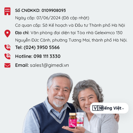
Số CNĐKKD: 0109908093
Ngày cấp: 07/06/2024 (Đã cập nhật)
Cơ quan cấp: Sở Kế hoạch và Đầu tư Thành phố Hà Nội
Địa chỉ:
Văn phòng đại diện tại Tòa nhà Geleximco 130
Nguyễn Đức Cảnh, phường Tương Mai, thành phố Hà Nội.
Tel: (024) 3950 5566
Hotline: 098 111 3330
Email:
sales1@gimedi.vn
⌄