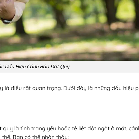
ác Dấu Hiệu Cảnh Báo Đột Quỵ
ỵ là điều rất quan trọng. Dưới đây là những dấu hiệu 
quỵ là tình trạng yếu hoặc tê liệt đột ngột ở mặt, cán
 thể. Bạn có thể nhận thấy: