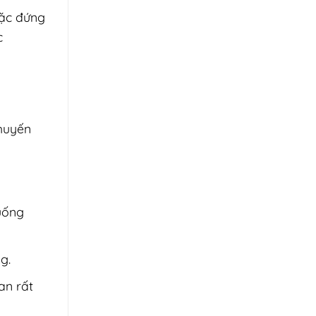
oặc đứng
c
huyến
xuống
g.
an rất