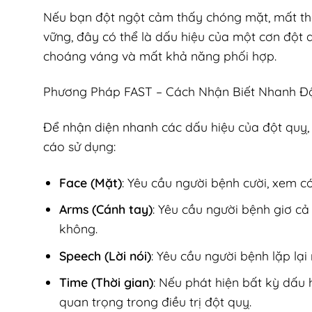
Nếu bạn đột ngột cảm thấy chóng mặt, mất th
vững, đây có thể là dấu hiệu của một cơn đột 
choáng váng và mất khả năng phối hợp.
Phương Pháp FAST – Cách Nhận Biết Nhanh Đ
Để nhận diện nhanh các dấu hiệu của đột qu
cáo sử dụng:
Face (Mặt)
: Yêu cầu người bệnh cười, xem 
Arms (Cánh tay)
: Yêu cầu người bệnh giơ cả
không.
Speech (Lời nói)
: Yêu cầu người bệnh lặp lạ
Time (Thời gian)
: Nếu phát hiện bất kỳ dấu 
quan trọng trong điều trị đột quỵ.