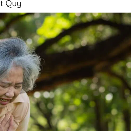
ột Quỵ