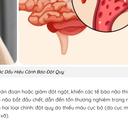
ác Dấu Hiệu Cảnh Báo Đột Quỵ
ián đoạn hoặc giảm đột ngột, khiến các tế bào não th
o não bắt đầu chết, dẫn đến tổn thương nghiêm trọng 
h hai loại chính: đột quỵ do thiếu máu cục bộ (do cục 
vỡ).