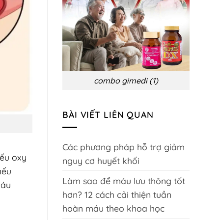
biến
chứng
và
phòng
ngừa
combo gimedi (1)
BÀI VIẾT LIÊN QUAN
Các phương pháp hỗ trợ giảm
iếu oxy
nguy cơ huyết khối
nếu
Làm sao để máu lưu thông tốt
máu
hơn? 12 cách cải thiện tuần
hoàn máu theo khoa học