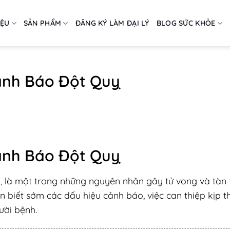
IỆU
SẢN PHẨM
ĐĂNG KÝ LÀM ĐẠI LÝ
BLOG SỨC KHỎE
ảnh Báo Đột Quỵ
ảnh Báo Đột Quỵ
, là một trong những nguyên nhân gây tử vong và tàn 
n biết sớm các dấu hiệu cảnh báo, việc can thiệp kịp t
ười bệnh.