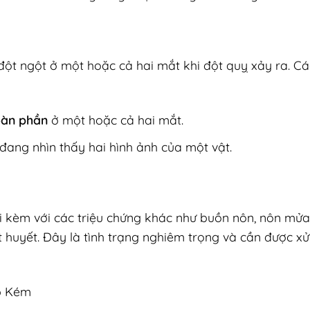
 đột ngột ở một hoặc cả hai mắt khi đột quỵ xảy ra. Cá
oàn phần
ở một hoặc cả hai mắt.
đang nhìn thấy hai hình ảnh của một vật.
đi kèm với các triệu chứng khác như buồn nôn, nôn mử
t huyết. Đây là tình trạng nghiêm trọng và cần được xử
p Kém