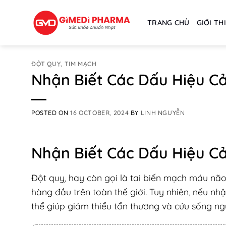
Skip
to
TRANG CHỦ
GIỚI TH
content
ĐỘT QUỴ, TIM MẠCH
Nhận Biết Các Dấu Hiệu C
POSTED ON
16 OCTOBER, 2024
BY
LINH NGUYỄN
Nhận Biết Các Dấu Hiệu C
Đột quỵ, hay còn gọi là tai biến mạch máu não
hàng đầu trên toàn thế giới. Tuy nhiên, nếu nhậ
thể giúp giảm thiểu tổn thương và cứu sống ng