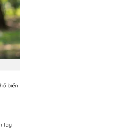
phổ biến
h tay