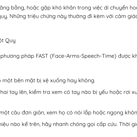
ăng bằng, hoặc gặp khó khăn trong việc di chuyển h
quỵ. Những triệu chứng này thường đi kèm với cảm giá
ột Quỵ
ỵ, phương pháp FAST (Face-Arms-Speech-Time) được k
có một bên mặt bị xệ xuống hay không.
 hai tay lên, kiểm tra xem có tay nào bị yếu hoặc rơi 
i một câu đơn giản, xem họ có nói lắp hoặc ngọng khôn
hiệu nào kể trên, hãy nhanh chóng gọi cấp cứu. Thời gi