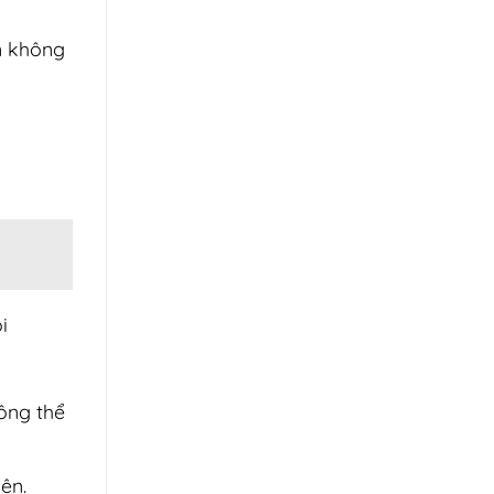
ạn không
i
ông thể
ện.