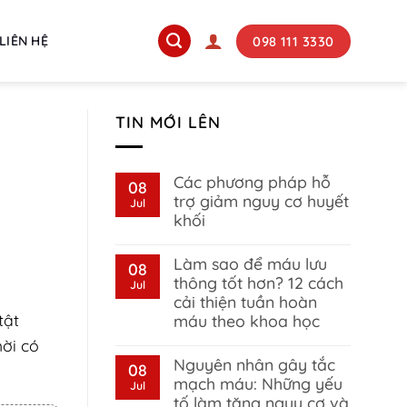
098 111 3330
LIÊN HỆ
TIN MỚI LÊN
Các phương pháp hỗ
08
trợ giảm nguy cơ huyết
Jul
khối
No
Comments
Làm sao để máu lưu
on
08
Các
thông tốt hơn? 12 cách
Jul
phương
cải thiện tuần hoàn
pháp
hỗ
tật
máu theo khoa học
trợ
giảm
No
hời có
nguy
Comments
Nguyên nhân gây tắc
on
08
cơ
Làm
huyết
mạch máu: Những yếu
Jul
sao
khối
tố làm tăng nguy cơ và
để