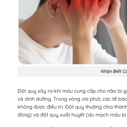
Nhận Biết C
Đột quỵ xảy ra khi máu cung cấp cho não bị g
và dinh dưỡng. Trong vòng vài phút, các tế bà
không được điều trị. Đột quỵ thường chia thàn
đông) và đột quỵ xuất huyết (do mạch máu bị 