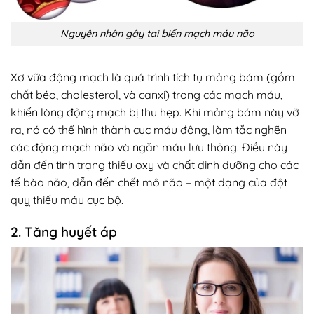
Nguyên nhân gây tai biến mạch máu não
Xơ vữa động mạch là quá trình tích tụ mảng bám (gồm
chất béo, cholesterol, và canxi) trong các mạch máu,
khiến lòng động mạch bị thu hẹp. Khi mảng bám này vỡ
ra, nó có thể hình thành cục máu đông, làm tắc nghẽn
các động mạch não và ngăn máu lưu thông. Điều này
dẫn đến tình trạng thiếu oxy và chất dinh dưỡng cho các
tế bào não, dẫn đến chết mô não – một dạng của đột
quỵ thiếu máu cục bộ.
2. Tăng huyết áp