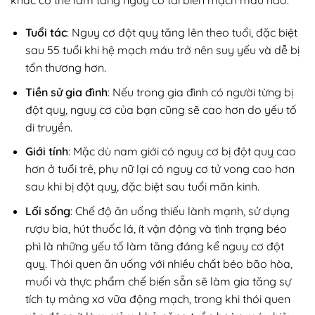
khác có thể làm tăng nguy cơ tai biến mạch máu não:
Tuổi tác
: Nguy cơ đột quỵ tăng lên theo tuổi, đặc biệt
sau 55 tuổi khi hệ mạch máu trở nên suy yếu và dễ bị
tổn thương hơn.
Tiền sử gia đình
: Nếu trong gia đình có người từng bị
đột quỵ, nguy cơ của bạn cũng sẽ cao hơn do yếu tố
di truyền.
Giới tính
: Mặc dù nam giới có nguy cơ bị đột quỵ cao
hơn ở tuổi trẻ, phụ nữ lại có nguy cơ tử vong cao hơn
sau khi bị đột quỵ, đặc biệt sau tuổi mãn kinh.
Lối sống
: Chế độ ăn uống thiếu lành mạnh, sử dụng
rượu bia, hút thuốc lá, ít vận động và tình trạng béo
phì là những yếu tố làm tăng đáng kể nguy cơ đột
quỵ. Thói quen ăn uống với nhiều chất béo bão hòa,
muối và thực phẩm chế biến sẵn sẽ làm gia tăng sự
tích tụ mảng xơ vữa động mạch, trong khi thói quen