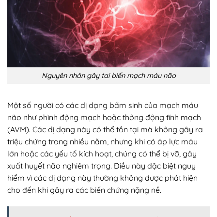
Nguyên nhân gây tai biến mạch máu não
Một số người có các dị dạng bẩm sinh của mạch máu
não như phình động mạch hoặc thông động tĩnh mạch
(AVM). Các dị dạng này có thể tồn tại mà không gây ra
triệu chứng trong nhiều năm, nhưng khi có áp lực máu
lớn hoặc các yếu tố kích hoạt, chúng có thể bị vỡ, gây
xuất huyết não nghiêm trọng. Điều này đặc biệt nguy
hiểm vì các dị dạng này thường không được phát hiện
cho đến khi gây ra các biến chứng nặng nề.