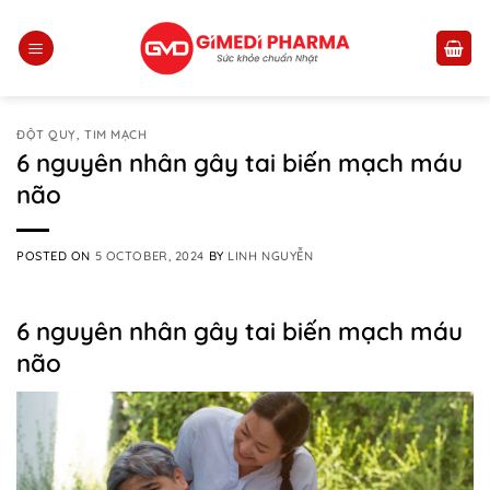
Skip
to
content
ĐỘT QUỴ, TIM MẠCH
6 nguyên nhân gây tai biến mạch máu
não
POSTED ON
5 OCTOBER, 2024
BY
LINH NGUYỄN
6 nguyên nhân gây tai biến mạch máu
não