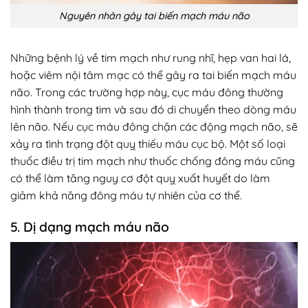
Nguyên nhân gây tai biến mạch máu não
Những bệnh lý về tim mạch như rung nhĩ, hẹp van hai lá,
hoặc viêm nội tâm mạc có thể gây ra tai biến mạch máu
não. Trong các trường hợp này, cục máu đông thường
hình thành trong tim và sau đó di chuyển theo dòng máu
lên não. Nếu cục máu đông chặn các động mạch não, sẽ
xảy ra tình trạng đột quỵ thiếu máu cục bộ. Một số loại
thuốc điều trị tim mạch như thuốc chống đông máu cũng
có thể làm tăng nguy cơ đột quỵ xuất huyết do làm
giảm khả năng đông máu tự nhiên của cơ thể.
5. Dị dạng mạch máu não