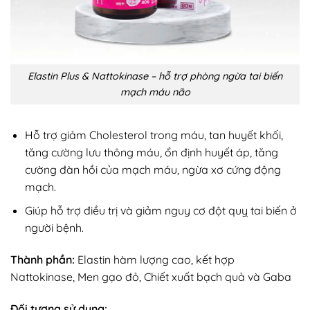
Elastin Plus & Nattokinase – hỗ trợ phòng ngừa tai biến
mạch máu não
Hỗ trợ giảm Cholesterol trong máu, tan huyết khối,
tăng cường lưu thông máu, ổn định huyết áp, tăng
cường đàn hồi của mạch máu, ngừa xơ cứng động
mạch.
Giúp hỗ trợ điều trị và giảm nguy cơ đột quỵ tai biến ở
người bệnh.
Thành phần:
Elastin hàm lượng cao, kết hợp
Nattokinase, Men gạo đỏ, Chiết xuất bạch quả và Gaba
Đối tượng sử dụng: