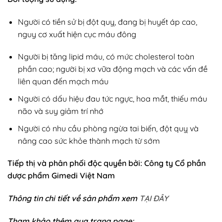
Người có tiền sử bị đột quỵ, đang bị huyết áp cao,
nguy cơ xuất hiện cục máu đông
Người bị tăng lipid máu, có mức cholesterol toàn
phần cao; người bị xơ vữa động mạch và các vấn đề
liên quan đến mạch máu
Người có dấu hiệu đau tức ngực, hoa mắt, thiếu máu
não và suy giảm trí nhớ
Người có nhu cầu phòng ngừa tai biến, đột quỵ và
nâng cao sức khỏe thành mạch từ sớm
Tiếp thị và phân phối độc quyền bởi: Công ty Cổ phần
dược phẩm Gimedi Việt Nam
Thông tin chi tiết về sản phẩm xem
TẠI ĐÂY
Tham khảo thêm qua trang page: