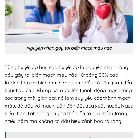
Nguyên nhân gây tai biến mạch máu não
Tăng huyết áp hay cao huyết áp là nguyên nhân hàng
đầu gây tai biến mạch máu não. Khoảng 80% các
trường hợp tai biến mạch máu não đều có liên quan đến
huyết áp cao. Khi áp lực máu lên thành động mạch tăng
cao trong thời gian dài, nó làm suy yếu các thành mạch
máu, dễ gây vỡ mạch, dẫn đến đột quỵ xuất huyết. Nguy
hiểm hơn, tình trạng này có thể diễn ra âm thầm trong
nhiều năm mà không có dấu hiệu cảnh báo rõ ràng.