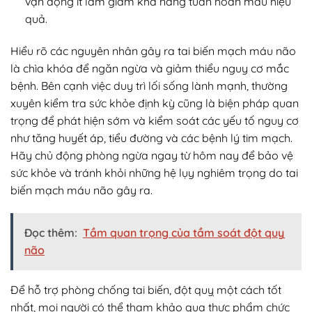
vận động ít làm giảm khả năng tuần hoàn máu hiệu
quả.
Hiểu rõ các nguyên nhân gây ra tai biến mạch máu não
là chìa khóa để ngăn ngừa và giảm thiểu nguy cơ mắc
bệnh. Bên cạnh việc duy trì lối sống lành mạnh, thường
xuyên kiểm tra sức khỏe định kỳ cũng là biện pháp quan
trọng để phát hiện sớm và kiểm soát các yếu tố nguy cơ
như tăng huyết áp, tiểu đường và các bệnh lý tim mạch.
Hãy chủ động phòng ngừa ngay từ hôm nay để bảo vệ
sức khỏe và tránh khỏi những hệ lụy nghiêm trọng do tai
biến mạch máu não gây ra.
Đọc thêm:
Tầm quan trọng của tầm soát đột quỵ
não
Để hỗ trợ phòng chống tai biến, đột quỵ một cách tốt
nhất, mọi người có thể tham khảo qua thực phẩm chức