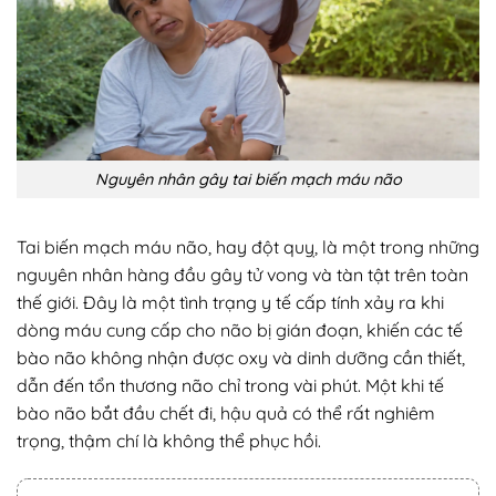
Nguyên nhân gây tai biến mạch máu não
Tai biến mạch máu não, hay đột quỵ, là một trong những
nguyên nhân hàng đầu gây tử vong và tàn tật trên toàn
thế giới. Đây là một tình trạng y tế cấp tính xảy ra khi
dòng máu cung cấp cho não bị gián đoạn, khiến các tế
bào não không nhận được oxy và dinh dưỡng cần thiết,
dẫn đến tổn thương não chỉ trong vài phút. Một khi tế
bào não bắt đầu chết đi, hậu quả có thể rất nghiêm
trọng, thậm chí là không thể phục hồi.