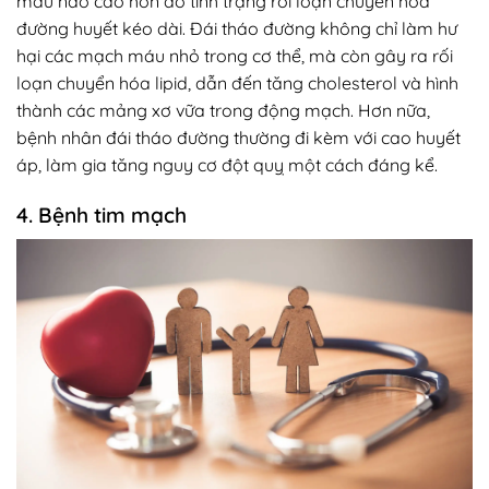
máu não cao hơn do tình trạng rối loạn chuyển hóa
đường huyết kéo dài. Đái tháo đường không chỉ làm hư
hại các mạch máu nhỏ trong cơ thể, mà còn gây ra rối
loạn chuyển hóa lipid, dẫn đến tăng cholesterol và hình
thành các mảng xơ vữa trong động mạch. Hơn nữa,
bệnh nhân đái tháo đường thường đi kèm với cao huyết
áp, làm gia tăng nguy cơ đột quỵ một cách đáng kể.
4. Bệnh tim mạch