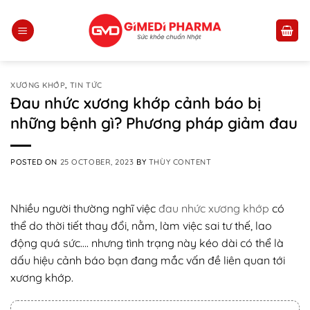
Skip
to
content
XƯƠNG KHỚP
,
TIN TỨC
Đau nhức xương khớp cảnh báo bị
những bệnh gì? Phương pháp giảm đau
POSTED ON
25 OCTOBER, 2023
BY
THÙY CONTENT
Nhiều người thường nghĩ việc
đau nhức xương khớp
có
thể do thời tiết thay đổi, nằm, làm việc sai tư thế, lao
động quá sức…. nhưng tình trạng này kéo dài có thể là
dấu hiệu cảnh báo bạn đang mắc vấn đề liên quan tới
xương khớp.