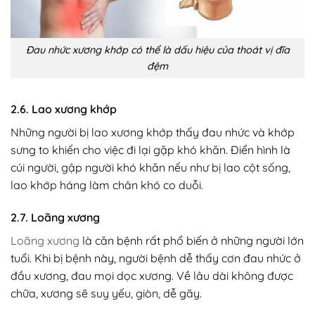
Đau nhức xương khớp có thể là dấu hiệu của thoát vị đĩa
đệm
2.6. Lao xương khớp
Những người bị lao xương khớp thấy đau nhức và khớp
sưng to khiến cho việc đi lại gặp khó khăn. Điển hình là
cúi người, gập người khó khăn nếu như bị lao cột sống,
lao khớp háng làm chân khó co duỗi.
2.7. Loãng xương
Loãng xương
là căn bệnh rất phổ biến ở những người lớn
tuổi. Khi bị bệnh này, người bệnh dễ thấy cơn đau nhức ở
đầu xương, đau mọi dọc xương. Về lâu dài không được
chữa, xương sẽ suy yếu, giòn, dễ gãy.