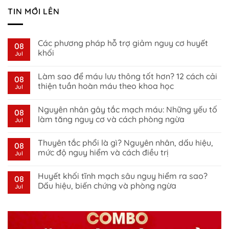
TIN MỚI LÊN
Các phương pháp hỗ trợ giảm nguy cơ huyết
08
khối
Jul
No
Comments
Làm sao để máu lưu thông tốt hơn? 12 cách cải
on
08
Các
thiện tuần hoàn máu theo khoa học
Jul
phương
pháp
No
hỗ
Comments
Nguyên nhân gây tắc mạch máu: Những yếu tố
trợ
on
08
giảm
Làm
làm tăng nguy cơ và cách phòng ngừa
Jul
nguy
sao
cơ
để
No
huyết
máu
Comments
Thuyên tắc phổi là gì? Nguyên nhân, dấu hiệu,
khối
lưu
on
08
thông
Nguyên
mức độ nguy hiểm và cách điều trị
Jul
tốt
nhân
hơn?
gây
No
12
tắc
Comments
Huyết khối tĩnh mạch sâu nguy hiểm ra sao?
cách
mạch
on
08
cải
máu:
Thuyên
Dấu hiệu, biến chứng và phòng ngừa
Jul
thiện
Những
tắc
tuần
yếu
phổi
No
hoàn
tố
là
Comments
máu
làm
gì?
on
theo
tăng
Nguyên
Huyết
khoa
nguy
nhân,
khối
học
cơ
dấu
tĩnh