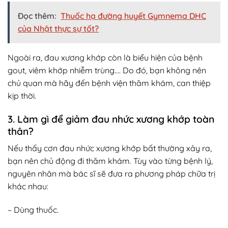
Đọc thêm:
Thuốc hạ đường huyết Gymnema DHC
của Nhật thực sự tốt?
Ngoài ra, đau xương khớp còn là biểu hiện của bệnh
gout, viêm khớp nhiễm trùng…. Do đó, bạn không nên
chủ quan mà hãy đến bệnh viện thăm khám, can thiệp
kịp thời.
3. Làm gì để giảm đau nhức xương khớp toàn
thân?
Nếu thấy cơn đau nhức xương khớp bất thường xảy ra,
bạn nên chủ động đi thăm khám. Tùy vào từng bệnh lý,
nguyên nhân mà bác sĩ sẽ đưa ra phương pháp chữa trị
khác nhau:
– Dùng thuốc.