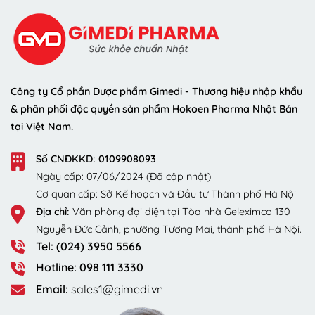
Công ty Cổ phần Dược phẩm Gimedi - Thương hiệu nhập khẩu
& phân phối độc quyền sản phẩm Hokoen Pharma Nhật Bản
tại Việt Nam.
Số CNĐKKD: 0109908093
Ngày cấp: 07/06/2024 (Đã cập nhật)
Cơ quan cấp: Sở Kế hoạch và Đầu tư Thành phố Hà Nội
Địa chỉ:
Văn phòng đại diện tại Tòa nhà Geleximco 130
Nguyễn Đức Cảnh, phường Tương Mai, thành phố Hà Nội.
Tel: (024) 3950 5566
Hotline: 098 111 3330
Email:
sales1@gimedi.vn