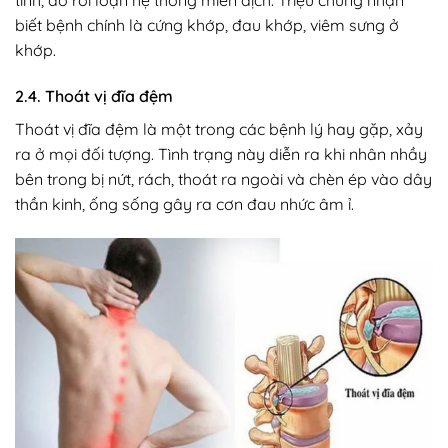
tính, do rối loạn hệ thống miễn dịch. Triệu chứng nhận
biết bệnh chính là cứng khớp, đau khớp, viêm sưng ở
khớp.
2.4. Thoát vị đĩa đệm
Thoát vị đĩa đệm là một trong các bệnh lý hay gặp, xảy
ra ở mọi đối tượng. Tình trạng này diễn ra khi nhân nhầy
bên trong bị nứt, rách, thoát ra ngoài và chèn ép vào dây
thần kinh, ống sống gây ra cơn đau nhức âm ỉ.