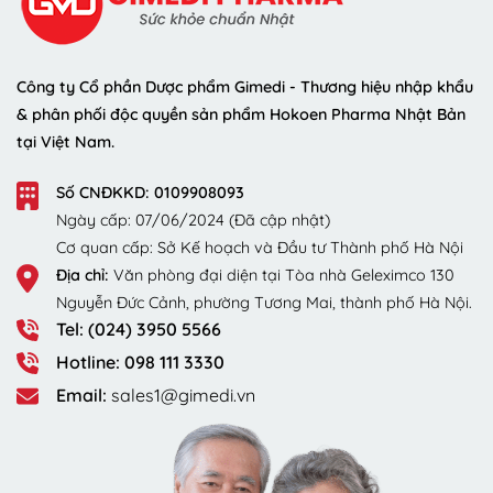
Công ty Cổ phần Dược phẩm Gimedi - Thương hiệu nhập khẩu
& phân phối độc quyền sản phẩm Hokoen Pharma Nhật Bản
tại Việt Nam.
Số CNĐKKD: 0109908093
Ngày cấp: 07/06/2024 (Đã cập nhật)
Cơ quan cấp: Sở Kế hoạch và Đầu tư Thành phố Hà Nội
Địa chỉ:
Văn phòng đại diện tại Tòa nhà Geleximco 130
Nguyễn Đức Cảnh, phường Tương Mai, thành phố Hà Nội.
Tel: (024) 3950 5566
Hotline: 098 111 3330
Email:
sales1@gimedi.vn