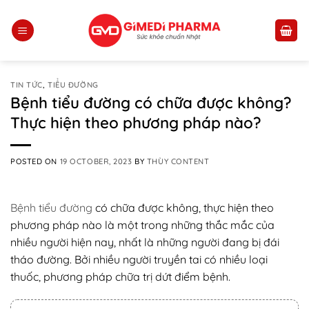
Skip
to
content
TIN TỨC
,
TIỂU ĐƯỜNG
Bệnh tiểu đường có chữa được không?
Thực hiện theo phương pháp nào?
POSTED ON
19 OCTOBER, 2023
BY
THÙY CONTENT
Bệnh tiểu đường
có chữa được không, thực hiện theo
phương pháp nào là một trong những thắc mắc của
nhiều người hiện nay, nhất là những người đang bị đái
tháo đường. Bởi nhiều người truyền tai có nhiều loại
thuốc, phương pháp chữa trị dứt điểm bệnh.