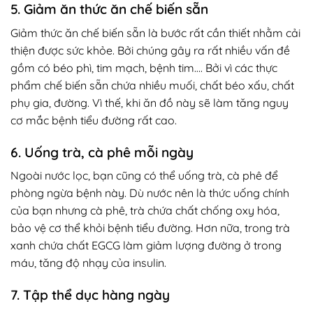
5. Giảm ăn thức ăn chế biến sẵn
Giảm thức ăn chế biến sẵn là bước rất cần thiết nhằm cải
thiện được sức khỏe. Bởi chúng gây ra rất nhiều vấn đề
gồm có béo phì, tim mạch, bệnh tim…. Bởi vì các thực
phẩm chế biến sẵn chứa nhiều muối, chất béo xấu, chất
phụ gia, đường. Vì thế, khi ăn đồ này sẽ làm tăng nguy
cơ mắc bệnh tiểu đường rất cao.
6. Uống trà, cà phê mỗi ngày
Ngoài nước lọc, bạn cũng có thể uống trà, cà phê để
phòng ngừa bệnh này. Dù nước nên là thức uống chính
của bạn nhưng cà phê, trà chứa chất chống oxy hóa,
bảo vệ cơ thể khỏi bệnh tiểu đường. Hơn nữa, trong trà
xanh chứa chất EGCG làm giảm lượng đường ở trong
máu, tăng độ nhạy của insulin.
7. Tập thể dục hàng ngày