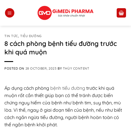
Skip
to
content
TIN TỨC
,
TIỂU ĐƯỜNG
8 cách phòng bệnh tiểu đường trước
khi quá muộn
POSTED ON
28 OCTOBER, 2023
BY
THÙY CONTENT
Áp dụng cách phòng
bệnh tiểu đường
trước khi quá
muộn rất cần thiết giúp bạn có thể tránh được biến
chứng nguy hiểm của bệnh như bệnh tim, suy thận, mù
lòa. Vì thế, ngay ở giai đoạn tiền của bệnh, nếu như biết
cách ngăn ngừa tiểu đường, người bệnh hoàn toàn có
thể ngăn bệnh khởi phát.