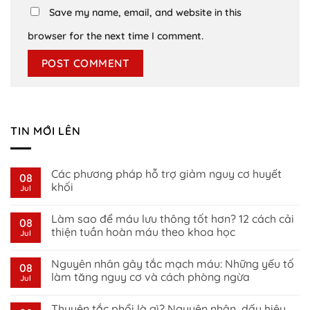
Save my name, email, and website in this
browser for the next time I comment.
TIN MỚI LÊN
Các phương pháp hỗ trợ giảm nguy cơ huyết
08
khối
Jul
No
Comments
Làm sao để máu lưu thông tốt hơn? 12 cách cải
on
08
Các
thiện tuần hoàn máu theo khoa học
Jul
phương
pháp
No
hỗ
Comments
Nguyên nhân gây tắc mạch máu: Những yếu tố
trợ
on
08
giảm
Làm
làm tăng nguy cơ và cách phòng ngừa
Jul
nguy
sao
cơ
để
No
huyết
máu
Comments
Thuyên tắc phổi là gì? Nguyên nhân, dấu hiệu,
khối
lưu
on