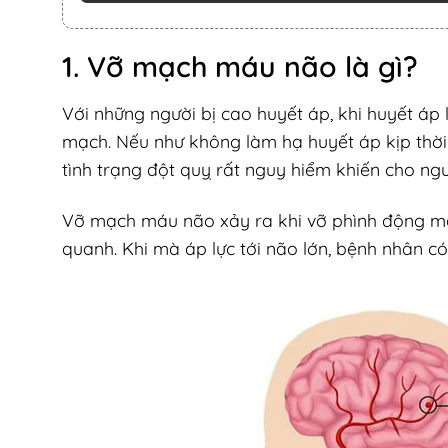
1. Vỡ mạch máu não là gì?
Với những người bị cao huyết áp, khi huyết áp
mạch. Nếu như không làm hạ huyết áp kịp thời 
tình trạng đột quỵ rất nguy hiểm khiến cho ng
Vỡ mạch máu não xảy ra khi vỡ phình động mạ
quanh. Khi mà áp lực tới não lớn, bệnh nhân có