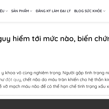
IỆU
SẢN PHẨM
ĐĂNG KÝ LÀM ĐẠI LÝ
BLOG SỨC KHỎE
uy hiểm tới mức nào, biến chứ
y khoa vô cùng nghiêm trọng. Người gặp tình trạng n
như
đột quỵ
, chết não do máu tràn khiến cho hệ thần ki
về vỡ mạch máu não để có thể hạn chế tình trạng xấu 