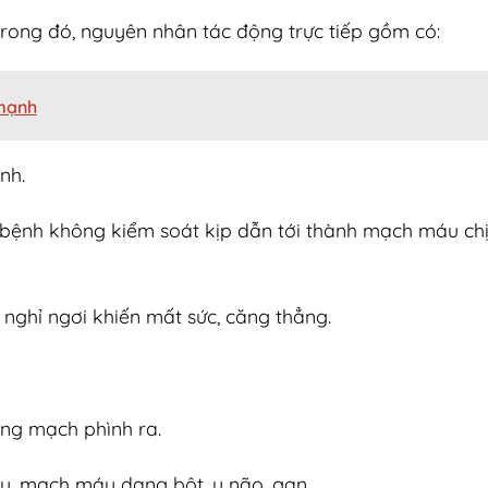
rong đó, nguyên nhân tác động trực tiếp gồm có:
 mạnh
nh.
 bệnh không kiểm soát kịp dẫn tới thành mạch máu chị
g nghỉ ngơi khiến mất sức, căng thẳng.
ng mạch phình ra.
áu, mạch máu dạng bột, u não, gan.