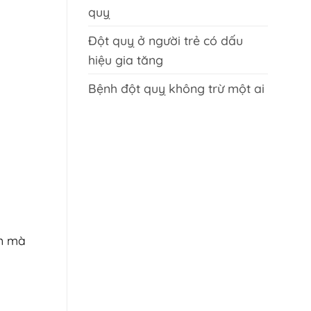
quỵ
Đột quỵ ở người trẻ có dấu
hiệu gia tăng
Bệnh đột quỵ không trừ một ai
an mà