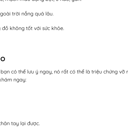
ngoài trời nắng quá lâu.
đồ không tốt với sức khỏe.
ão
bạn có thể lưu ý ngay, nó rất có thể là triệu chứng vỡ
 khám ngay:
chân tay lại được.