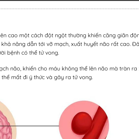
 lên cao một cách đột ngột thường khiến căng giãn độ
khả năng dẫn tới vỡ mạch, xuất huyết não rất cao. Đâ
ười bệnh có thể tử vong.
ch não, khiến cho máu không thể lên não mà tràn ra
 thể mất đi ý thức và gây ra tử vong.