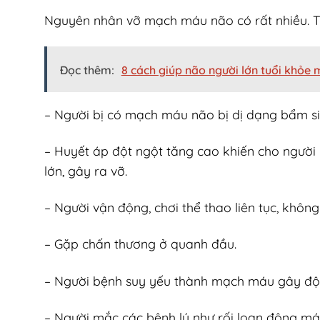
Nguyên nhân vỡ mạch máu não có rất nhiều. T
Đọc thêm:
8 cách giúp não người lớn tuổi khỏe
– Người bị có mạch máu não bị dị dạng bẩm si
– Huyết áp đột ngột tăng cao khiến cho người
lớn, gây ra vỡ.
– Người vận động, chơi thể thao liên tục, khôn
– Gặp chấn thương ở quanh đầu.
– Người bệnh suy yếu thành mạch máu gây độ
– Người mắc các bệnh lý như rối loạn đông m