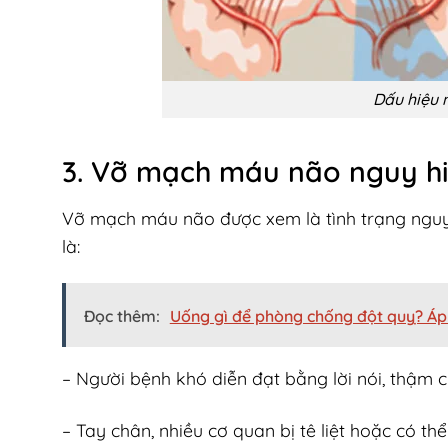
Dấu hiệu 
3. Vỡ mạch máu não nguy h
Vỡ mạch máu não được xem là tình trạng nguy 
là:
Đọc thêm:
Uống gì để phòng chống đột quỵ? Á
– Người bệnh khó diễn đạt bằng lời nói, thậm ch
– Tay chân, nhiều cơ quan bị tê liệt hoặc có t