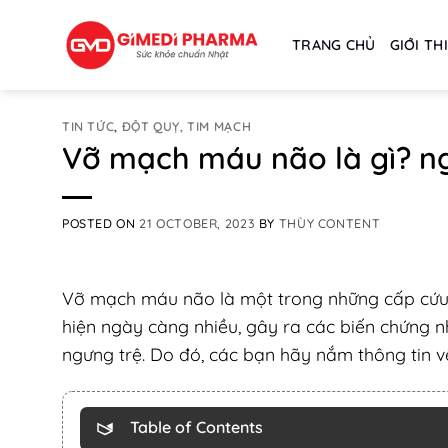
Skip
to
TRANG CHỦ
GIỚI TH
content
TIN TỨC
,
ĐỘT QUỴ, TIM MẠCH
Vỡ mạch máu não là gì? ng
POSTED ON
21 OCTOBER, 2023
BY
THÙY CONTENT
Vỡ mạch máu não là một trong những cấp cứu 
hiện ngày càng nhiều, gây ra các biến chứng 
ngưng trệ. Do đó, các bạn hãy nắm thông tin 
Table of Contents