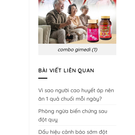
biến
chứng
và
phòng
ngừa
combo gimedi (1)
BÀI VIẾT LIÊN QUAN
Vì sao người cao huyết áp nên
ăn 1 quả chuối mỗi ngày?
Phòng ngừa biến chứng sau
đột quỵ
Dấu hiệu cảnh báo sớm đột