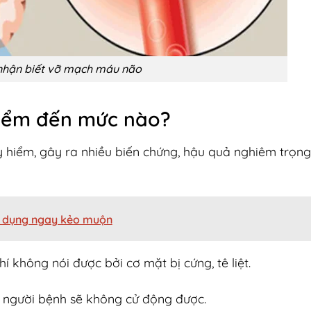
nhận biết vỡ mạch máu não
iểm đến mức nào?
hiểm, gây ra nhiều biến chứng, hậu quả nghiêm trọng,
p dụng ngay kẻo muộn
í không nói được bởi cơ mặt bị cứng, tê liệt.
hể người bệnh sẽ không cử động được.