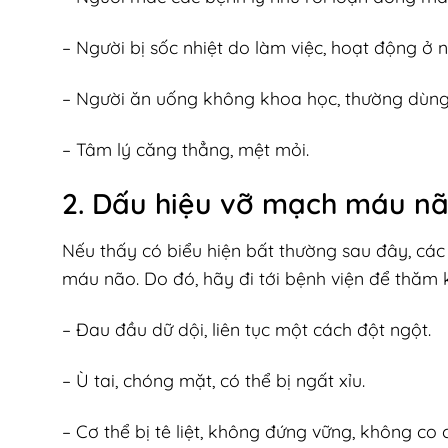
– Người bị sốc nhiệt do làm việc, hoạt động ở 
– Người ăn uống không khoa học, thường dùng 
– Tâm lý căng thẳng, mệt mỏi.
2. Dấu hiệu vỡ mạch máu n
Nếu thấy có biểu hiện bất thường sau đây, các 
máu não. Do đó, hãy đi tới bệnh viện để thăm
– Đau đầu dữ dội, liên tục một cách đột ngột.
– Ù tai, chóng mặt, có thể bị ngất xỉu.
– Cơ thể bị tê liệt, không đứng vững, không co 