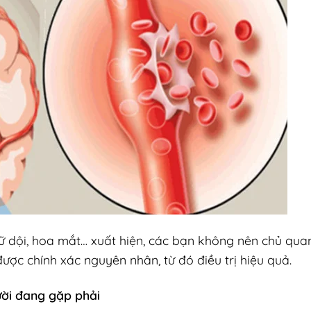
 dữ dội, hoa mắt… xuất hiện, các bạn không nên chủ qu
được chính xác nguyên nhân, từ đó điều trị hiệu quả.
ời đang gặp phải