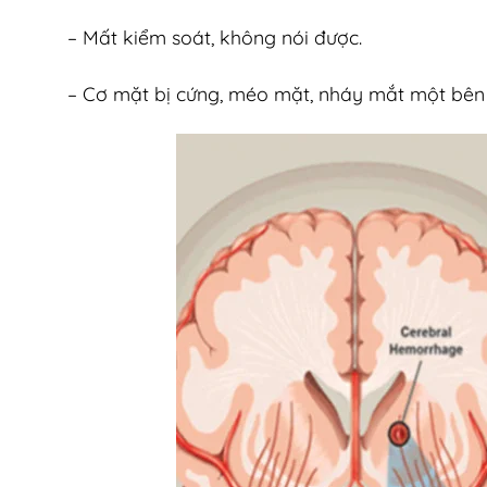
– Mất kiểm soát, không nói được.
– Cơ mặt bị cứng, méo mặt, nháy mắt một bên l