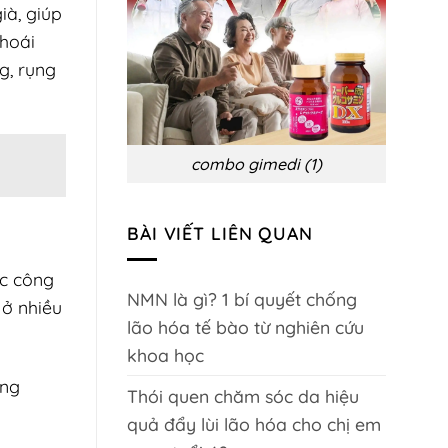
biến
ià, giúp
chứng
và
thoái
phòng
ngừa
g, rụng
combo gimedi (1)
BÀI VIẾT LIÊN QUAN
ợc công
NMN là gì? 1 bí quyết chống
 ở nhiều
lão hóa tế bào từ nghiên cứu
khoa học
ông
Thói quen chăm sóc da hiệu
quả đẩy lùi lão hóa cho chị em