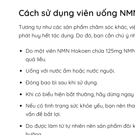
Cách sử dụng viên uống N
Tương tự như các sản phẩm chăm sóc khác, v
phát huy hết tác dụng. Do đó, bạn cần chú ý n
Do một viên NMN Hokoen chứa 125mg NMN n
quá liều.
Uống với nước ấm hoặc nước nguội.
Đóng bao bì sau khi sử dụng.
Khi có biểu hiện bất thường, hãy dừng ngay l
Nếu có tình trạng sức khỏe yếu, bạn nên th
vấn đề bất lợi.
Do được làm từ tự nhiên nên sản phẩm đôi k
hưởng.