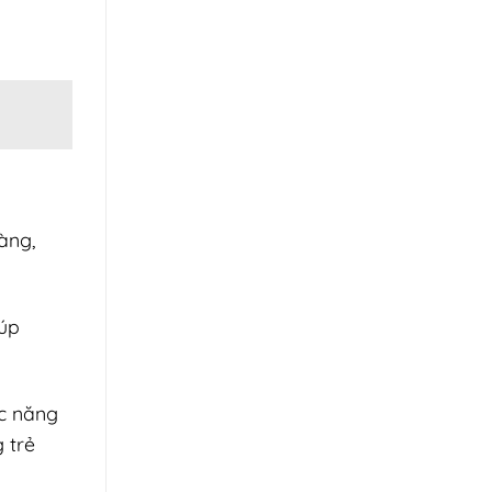
àng,
iúp
ức năng
 trẻ