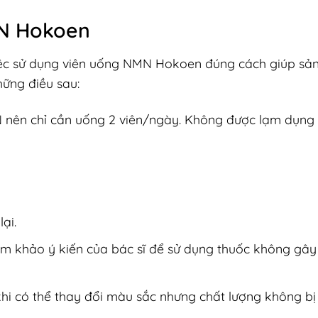
MN Hokoen
iệc sử dụng viên uống NMN Hokoen đúng cách giúp s
hững điều sau:
ên chỉ cần uống 2 viên/ngày. Không được lạm dụng
ại.
am khảo ý kiến của bác sĩ để sử dụng thuốc không gây
hi có thể thay đổi màu sắc nhưng chất lượng không bị