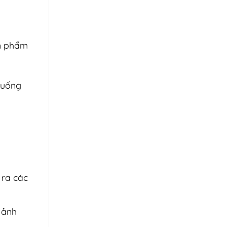
ản phẩm
 uống
 ra các
 ảnh