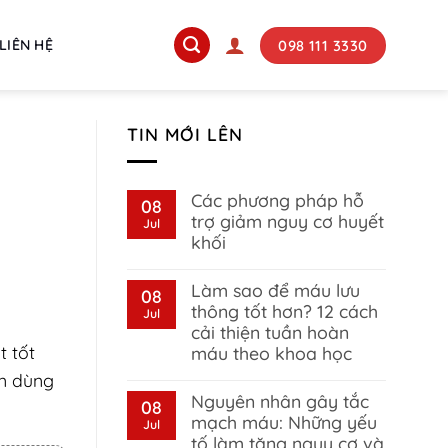
098 111 3330
LIÊN HỆ
TIN MỚI LÊN
Các phương pháp hỗ
08
trợ giảm nguy cơ huyết
Jul
khối
No
Comments
Làm sao để máu lưu
on
08
Các
thông tốt hơn? 12 cách
Jul
phương
cải thiện tuần hoàn
pháp
hỗ
 tốt
máu theo khoa học
trợ
giảm
No
ên dùng
nguy
Comments
Nguyên nhân gây tắc
on
08
cơ
Làm
huyết
mạch máu: Những yếu
Jul
sao
khối
tố làm tăng nguy cơ và
để