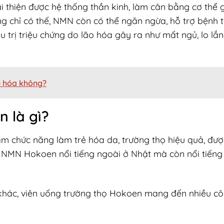
 thiện được hệ thống thần kinh, làm cân bằng cơ thể g
ng chỉ có thế, NMN còn có thể ngăn ngừa, hỗ trợ bệnh 
u trị triệu chứng do lão hóa gây ra như mất ngủ, lo lắn
ẻ hóa không?
 là gì?
m chức năng làm trẻ hóa da, trường thọ hiệu quả, đư
 NMN Hokoen nổi tiếng ngoài ở Nhật mà còn nổi tiếng
khác, viên uống trường thọ Hokoen mang đến nhiều c