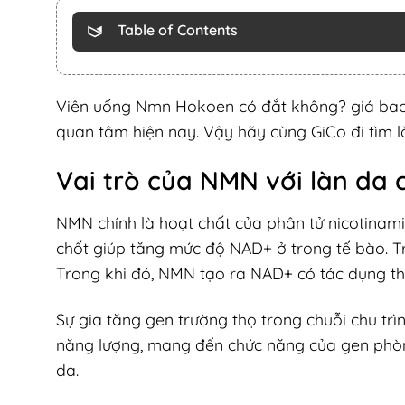
Table of Contents
Viên uống Nmn Hokoen có đắt không? giá bao 
quan tâm hiện nay. Vậy hãy cùng GiCo đi tìm lời
Vai trò của NMN với làn da 
NMN chính là hoạt chất của phân tử nicotinami
chốt giúp tăng mức độ NAD+ ở trong tế bào. Tr
Trong khi đó, NMN tạo ra NAD+ có tác dụng thú
Sự gia tăng gen trường thọ trong chuỗi chu trì
năng lượng, mang đến chức năng của gen phòng 
da.