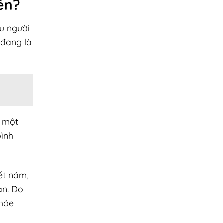
ên?
u người
 đang là
n một
bình
ết nám,
an. Do
khỏe