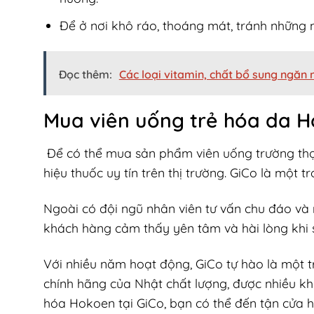
Để ở nơi khô ráo, thoáng mát, tránh những n
Đọc thêm:
Các loại vitamin, chất bổ sung ngăn 
Mua viên uống trẻ hóa da 
Để có thể mua sản phẩm viên uống trường thọ 
hiệu thuốc uy tín trên thị trường. GiCo là một 
Ngoài có đội ngũ nhân viên tư vấn chu đáo và nh
khách hàng cảm thấy yên tâm và hài lòng khi 
Với nhiều năm hoạt động, GiCo tự hào là một
chính hãng của Nhật chất lượng, được nhiều kh
hóa Hokoen tại GiCo, bạn có thể đến tận cửa 