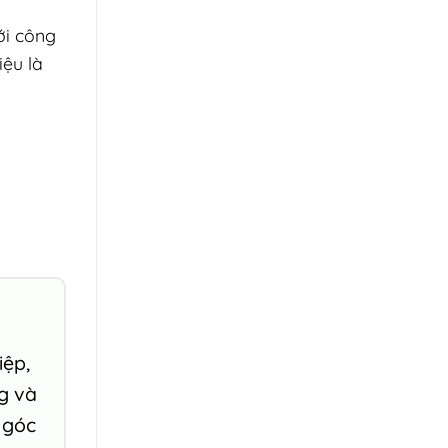
ới công
iệu là
iệp,
ng và
 góc