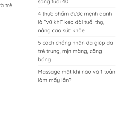
sang tuổi 40
à trẻ
4 thực phẩm được mệnh danh
là “vũ khí” kéo dài tuổi thọ,
nâng cao sức khỏe
5 cách chống nhăn da giúp da
trẻ trung, mịn màng, căng
bóng
Massage mặt khi nào và 1 tuần
làm mấy lần?