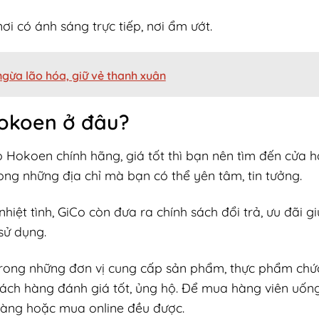
ơi có ánh sáng trực tiếp, nơi ẩm ướt.
ngừa lão hóa, giữ vẻ thanh xuân
Hokoen ở đâu?
Hokoen chính hãng, giá tốt thì bạn nên tìm đến cửa h
trong những địa chỉ mà bạn có thể yên tâm, tin tưởng.
iệt tình, GiCo còn đưa ra chính sách đổi trả, ưu đãi g
sử dụng.
 trong những đơn vị cung cấp sản phẩm, thực phẩm ch
ách hàng đánh giá tốt, ủng hộ. Để mua hàng viên uống
hàng hoặc mua online đều được.