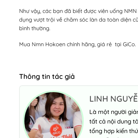
Như vậy, các bạn đã biết được viên uống NMN 
dụng vượt trội về chăm sóc làn da toàn diện cũ
bình thường.
Mua Nmn Hokoen chính hãng, giá rẻ tại GiCo.
Thông tin tác giả
LINH NGUY
Là một người giả
tất cả nội dung t
tổng hợp kiến th