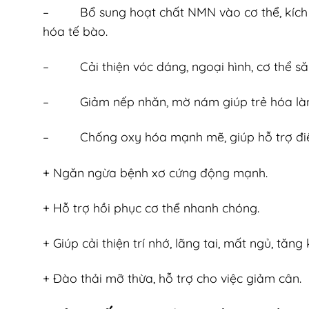
–
Bổ sung hoạt chất NMN vào cơ thể, kích 
hóa tế bào.
–
Cải thiện vóc dáng, ngoại hình, cơ thể să
–
Giảm nếp nhăn, mờ nám giúp trẻ hóa làn 
–
Chống oxy hóa mạnh mẽ, giúp hỗ trợ điề
+ Ngăn ngừa bệnh xơ cứng động mạnh.
+ Hỗ trợ hồi phục cơ thể nhanh chóng.
+ Giúp cải thiện trí nhớ, lãng tai, mất ngủ, tăn
+ Đào thải mỡ thừa, hỗ trợ cho việc giảm cân.