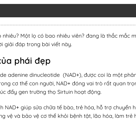
nhiêu? Một lọ có bao nhiêu viên? đang là thắc mắc 
 giải đáp trong bài viết này.
của phái đẹp
de adenine dinucleotide (NAD+), được coi là một phân
ong cơ thể con người, NAD+ đóng vai trò rất quan trọ
c đẩy gen trường thọ Sirtuin hoạt động.
nh NAD+ giúp sửa chữa tế bào, trẻ hóa, hỗ trợ chuyển 
vệ và bảo vệ cơ thể khỏi bệnh tật, lão hóa, làm trẻ 