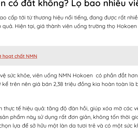
n có đắt không? Lọ bao nhiêu vi
 cấp tới từ thương hiệu nổi tiếng, đang được rất nhiề
 quả. Hiện tại, giá thành viên uống trường thọ Hokoen
hờ hoạt chất NMN
 vệ sức khỏe, viên uống NMN Hokoen có phần đắt hơ
 kể trên nên giá bán 2,38 triệu đồng kia hoàn toàn là 
hực tế hiệu quả: tăng độ đàn hồi, giúp xóa mờ các v
ản phẩm này sử dụng rất đơn giản, không tốn thời gi
họn lựa để sở hữu một làn da tươi trẻ và có một sức 