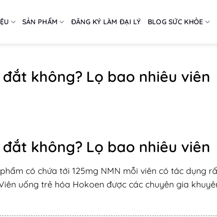
IỆU
SẢN PHẨM
ĐĂNG KÝ LÀM ĐẠI LÝ
BLOG SỨC KHỎE
đắt không? Lọ bao nhiêu viên
đắt không? Lọ bao nhiêu viên
hẩm có chứa tới 125mg NMN mỗi viên có tác dụng rất
y. Viên uống trẻ hóa Hokoen được các chuyên gia khuy