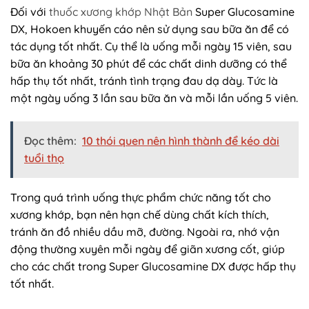
Đối với
thuốc xương khớp Nhật Bản
Super Glucosamine
DX, Hokoen khuyến cáo nên sử dụng sau bữa ăn để có
tác dụng tốt nhất. Cụ thể là uống mỗi ngày 15 viên, sau
bữa ăn khoảng 30 phút để các chất dinh dưỡng có thể
hấp thụ tốt nhất, tránh tình trạng đau dạ dày. Tức là
một ngày uống 3 lần sau bữa ăn và mỗi lần uống 5 viên.
Đọc thêm:
10 thói quen nên hình thành để kéo dài
tuổi thọ
Trong quá trình uống thực phẩm chức năng tốt cho
xương khớp, bạn nên hạn chế dùng chất kích thích,
tránh ăn đồ nhiều dầu mỡ, đường. Ngoài ra, nhớ vận
động thường xuyên mỗi ngày để giãn xương cốt, giúp
cho các chất trong Super Glucosamine DX được hấp thụ
tốt nhất.