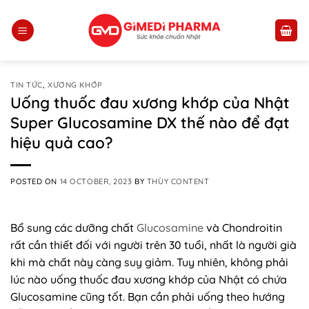
Skip
to
content
TIN TỨC
,
XƯƠNG KHỚP
Uống thuốc đau xương khớp của Nhật
Super Glucosamine DX thế nào để đạt
hiệu quả cao?
POSTED ON
14 OCTOBER, 2023
BY
THÙY CONTENT
Bổ sung các dưỡng chất
Glucosamine
và Chondroitin
rất cần thiết đối với người trên 30 tuổi, nhất là người già
khi mà chất này càng suy giảm. Tuy nhiên, không phải
lúc nào uống thuốc đau xương khớp của Nhật có chứa
Glucosamine cũng tốt. Bạn cần phải uống theo hướng