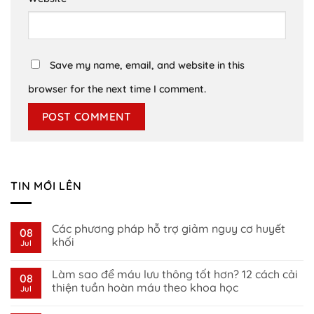
Save my name, email, and website in this
browser for the next time I comment.
TIN MỚI LÊN
Các phương pháp hỗ trợ giảm nguy cơ huyết
08
khối
Jul
No
Comments
Làm sao để máu lưu thông tốt hơn? 12 cách cải
on
08
Các
thiện tuần hoàn máu theo khoa học
Jul
phương
pháp
No
hỗ
Comments