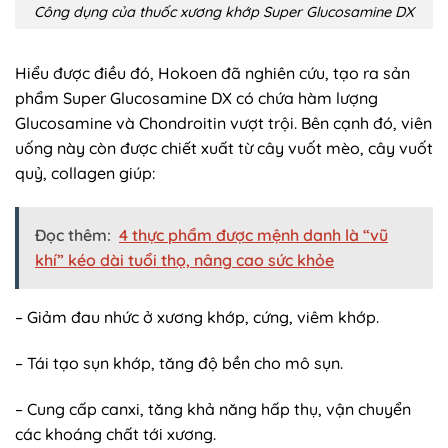
Công dụng của thuốc xương khớp Super Glucosamine DX
Hiểu được điều đó, Hokoen đã nghiên cứu, tạo ra sản
phẩm Super Glucosamine DX có chứa hàm lượng
Glucosamine và Chondroitin vượt trội. Bên cạnh đó, viên
uống này còn được chiết xuất từ cây vuốt mèo, cây vuốt
quỷ, collagen giúp:
Đọc thêm:
4 thực phẩm được mệnh danh là “vũ
khí” kéo dài tuổi thọ, nâng cao sức khỏe
– Giảm đau nhức ở xương khớp, cứng, viêm khớp.
– Tái tạo sụn khớp, tăng độ bền cho mô sụn.
– Cung cấp canxi, tăng khả năng hấp thụ, vận chuyển
các khoáng chất tới xương.