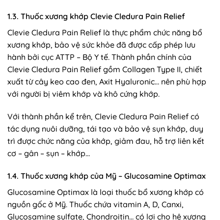
1.3. Thuốc xương khớp Clevie Cledura Pain Relief
Clevie Cledura Pain Relief là thực phẩm chức năng bổ
xương khớp, bảo vệ sức khỏe đã được cấp phép lưu
hành bởi cục ATTP – Bộ Y tế. Thành phần chính của
Clevie Cledura Pain Relief gồm Collagen Type II, chiết
xuất từ cây keo cao đen, Axit Hyaluronic… nên phù hợp
với người bị viêm khớp và khô cứng khớp.
Với thành phần kể trên, Clevie Cledura Pain Relief có
tác dụng nuôi dưỡng, tái tạo và bảo vệ sụn khớp, duy
trì được chức năng của khớp, giảm đau, hỗ trợ liên kết
cơ – gân – sụn – khớp…
1.4. Thuốc xương khớp của Mỹ – Glucosamine Optimax
Glucosamine Optimax là loại thuốc bổ xương khớp có
nguồn gốc ở Mỹ. Thuốc chứa vitamin A, D, Canxi,
Glucosamine sulfate, Chondroitin… có lợi cho hệ xương