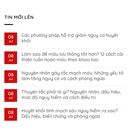
TIN MỚI LÊN
Các phương pháp hỗ trợ giảm nguy cơ huyết
08
khối
Jul
No
Comments
Làm sao để máu lưu thông tốt hơn? 12 cách cải
on
08
Các
thiện tuần hoàn máu theo khoa học
Jul
phương
pháp
No
hỗ
Comments
Nguyên nhân gây tắc mạch máu: Những yếu tố
trợ
on
08
giảm
Làm
làm tăng nguy cơ và cách phòng ngừa
Jul
nguy
sao
cơ
để
No
huyết
máu
Comments
Thuyên tắc phổi là gì? Nguyên nhân, dấu hiệu,
khối
lưu
on
08
thông
Nguyên
mức độ nguy hiểm và cách điều trị
Jul
tốt
nhân
hơn?
gây
No
12
tắc
Comments
Huyết khối tĩnh mạch sâu nguy hiểm ra sao?
cách
mạch
on
08
cải
máu:
Thuyên
Dấu hiệu, biến chứng và phòng ngừa
Jul
thiện
Những
tắc
tuần
yếu
phổi
No
hoàn
tố
là
Comments
máu
làm
gì?
on