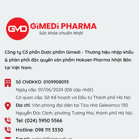
Công ty Cổ phần Dược phẩm Gimedi - Thương hiệu nhập khẩu
& phân phối độc quyền sản phẩm Hokoen Pharma Nhật Bản
tại Việt Nam.
Số CNĐKKD: 0109908093
Ngày cấp: 07/06/2024 (Đã cập nhật)
Cơ quan cấp: Sở Kế hoạch và Đầu tư Thành phố Hà Nội
Địa chỉ:
Văn phòng đại diện tại Tòa nhà Geleximco 130
Nguyễn Đức Cảnh, phường Tương Mai, thành phố Hà Nội.
Tel: (024) 3950 5566
Hotline: 098 111 3330
Email:
sales1@gimedi.vn