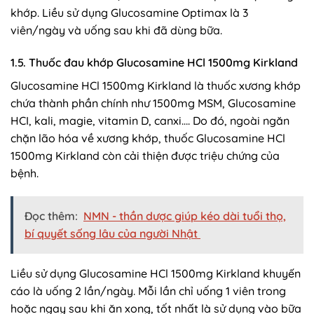
khớp. Liều sử dụng Glucosamine Optimax là 3
viên/ngày và uống sau khi đã dùng bữa.
1.5. Thuốc đau khớp Glucosamine HCl 1500mg Kirkland
Glucosamine HCl 1500mg Kirkland là thuốc xương khớp
chứa thành phần chính như 1500mg MSM, Glucosamine
HCI, kali, magie, vitamin D, canxi…. Do đó, ngoài ngăn
chặn lão hóa về xương khớp, thuốc Glucosamine HCl
1500mg Kirkland còn cải thiện được triệu chứng của
bệnh.
Đọc thêm:
NMN - thần dược giúp kéo dài tuổi thọ,
bí quyết sống lâu của người Nhật
Liều sử dụng Glucosamine HCl 1500mg Kirkland khuyến
cáo là uống 2 lần/ngày. Mỗi lần chỉ uống 1 viên trong
hoặc ngay sau khi ăn xong, tốt nhất là sử dụng vào bữa