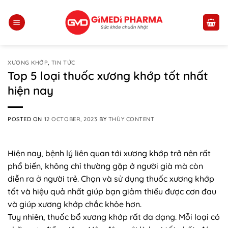
Skip
to
content
XƯƠNG KHỚP
,
TIN TỨC
Top 5 loại thuốc xương khớp tốt nhất
hiện nay
POSTED ON
12 OCTOBER, 2023
BY
THÙY CONTENT
Hiện nay, bệnh lý liên quan tới xương khớp trở nên rất
phổ biến, không chỉ thường gặp ở người già mà còn
diễn ra ở người trẻ. Chọn và sử dụng thuốc xương khớp
tốt và hiệu quả nhất giúp bạn giảm thiểu được cơn đau
và giúp xương khớp chắc khỏe hơn.
Tuy nhiên, thuốc bổ xương khớp rất đa dạng. Mỗi loại có