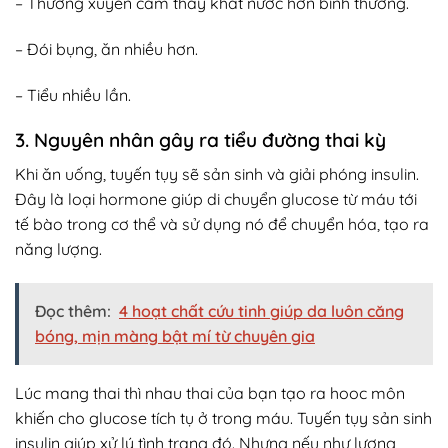
– Thường xuyên cảm thấy khát nước hơn bình thường.
– Đói bụng, ăn nhiều hơn.
– Tiểu nhiều lần.
3. Nguyên nhân gây ra tiểu đường thai kỳ
Khi ăn uống, tuyến tụy sẽ sản sinh và giải phóng insulin.
Đây là loại hormone giúp di chuyển glucose từ máu tới
tế bào trong cơ thể và sử dụng nó để chuyển hóa, tạo ra
năng lượng.
Đọc thêm:
4 hoạt chất cứu tinh giúp da luôn căng
bóng, mịn màng bật mí từ chuyên gia
Lúc mang thai thì nhau thai của bạn tạo ra hooc môn
khiến cho glucose tích tụ ở trong máu. Tuyến tụy sản sinh
insulin giúp xử lý tình trạng đó. Nhưng nếu như lượng