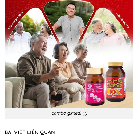
điều
hiệu,
trị
biến
chứng
và
phòng
ngừa
combo gimedi (1)
BÀI VIẾT LIÊN QUAN