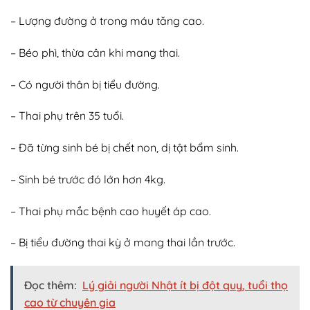
– Lượng đường ở trong máu tăng cao.
– Béo phì, thừa cân khi mang thai.
– Có người thân bị tiểu đường.
– Thai phụ trên 35 tuổi.
– Đã từng sinh bé bị chết non, dị tật bẩm sinh.
– Sinh bé trước đó lớn hơn 4kg.
– Thai phụ mắc bệnh cao huyết áp cao.
– Bị tiểu đường thai kỳ ở mang thai lần trước.
Đọc thêm:
Lý giải người Nhật ít bị đột quỵ, tuổi thọ
cao từ chuyên gia