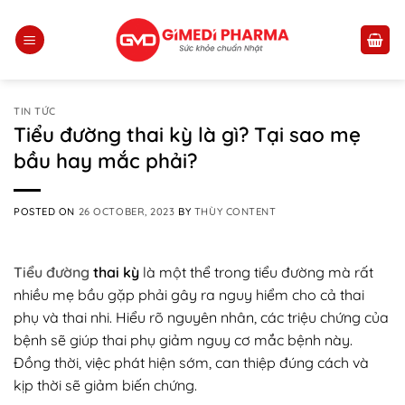
Skip
to
content
TIN TỨC
Tiểu đường thai kỳ là gì? Tại sao mẹ
bầu hay mắc phải?
POSTED ON
26 OCTOBER, 2023
BY
THÙY CONTENT
Tiểu đường
thai kỳ
là một thể trong tiểu đường mà rất
nhiều mẹ bầu gặp phải gây ra nguy hiểm cho cả thai
phụ và thai nhi. Hiểu rõ nguyên nhân, các triệu chứng của
bệnh sẽ giúp thai phụ giảm nguy cơ mắc bệnh này.
Đồng thời, việc phát hiện sớm, can thiệp đúng cách và
kịp thời sẽ giảm biến chứng.