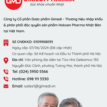
Công ty Cổ phần Dược phẩm Gimedi - Thương hiệu nhập khẩu
& phân phối độc quyền sản phẩm Hokoen Pharma Nhật Bản
tại Việt Nam.
Số CNĐKKD: 0109908093
Ngày cấp: 07/06/2024 (Đã cập nhật)
Cơ quan cấp: Sở Kế hoạch và Đầu tư Thành phố Hà Nội
Địa chỉ:
Văn phòng đại diện tại Tòa nhà Geleximco 130
Nguyễn Đức Cảnh, phường Tương Mai, thành phố Hà Nội.
Tel: (024) 3950 5566
Hotline: 098 111 3330
Email:
sales1@gimedi.vn