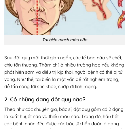
Tai biến mạch máu não
Sau đột quỵ một thời gian ngắn, các tế bào não sẽ chết,
chịu tổn thương. Thậm chí, ở nhiều trường hợp nếu không
phát hiện sớm và điều trị kịp thời, người bệnh có thể bị tử
vong. Như thế, tai biến là một vấn đề rất nghiêm trọng,
dễ tấn công tới sức khỏe, cướp đi tính mạng.
2. Có những dạng đột quỵ nào?
Theo như các chuyên gia, bác sĩ, đột quỵ gồm có 2 dạng
là xuất huyết não và thiếu máu não. Trong đó, hầu hết
các bệnh nhân đều được các bác sĩ chẩn đoán ở dạng