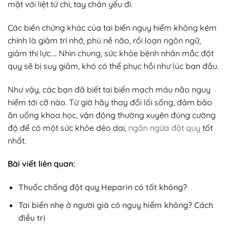
mặt với liệt tứ chi, tay chân yếu đi.
Các biến chứng khác của tai biến nguy hiểm không kém
chính là giảm trí nhớ, phù nề não, rối loạn ngôn ngữ,
giảm thị lực…. Nhìn chung, sức khỏe bệnh nhân mắc đột
quỵ sẽ bị suy giảm, khó có thể phục hồi như lúc ban đầu.
Như vậy, các bạn đã biết tai biến mạch máu não nguy
hiểm tới cỡ nào. Từ giờ hãy thay đổi lối sống, đảm bảo
ăn uống khoa học, vận động thường xuyên đúng cường
độ để có một sức khỏe dẻo dai,
ngăn ngừa đột quỵ
tốt
nhất.
Bài viết liên quan:
Thuốc chống đột quỵ Heparin có tốt không?
Tai biến nhẹ ở người già có nguy hiểm không? Cách
điều trị