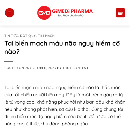
Skip
to
content
TIN TỨC
,
ĐỘT QUỴ, TIM MẠCH
Tai biến mạch máu não nguy hiểm cỡ
nào?
POSTED ON
26 OCTOBER, 2023
BY
THÙY CONTENT
Tai biến mạch máu não
nguy hiểm cỡ nào là thắc mắc
của rất nhiều người hiện nay. Đây là một bệnh gây ra tỷ
lệ tử vong cao, khả năng phục hồi như ban đầu khó khăn
nếu như không phát hiện, sơ cứu kịp thời. Cùng chúng tôi
đi tìm hiểu mức độ nguy hiểm của bệnh để từ đó có thể
nâng cao ý thức, chủ động phòng ngừa.