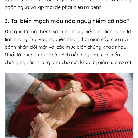
ngăn ngừa và kịp thời để phát hiện ra bệnh.
3. Tai biến mạch máu não nguy hiểm cỡ nào?
Đột quỵ là một bệnh vô cùng nguy hiểm, nó liên quan tới
tính mạng. Tùy vào nguyên nhân, thời gian cấp cứu mà
bệnh nhân đối mặt với các mức biến chứng khác nhau.
Nhất là những người có bệnh nền hay gặp các biến
chứng nghiêm trọng làm cho sức khỏe bị giảm sút rõ rệt.