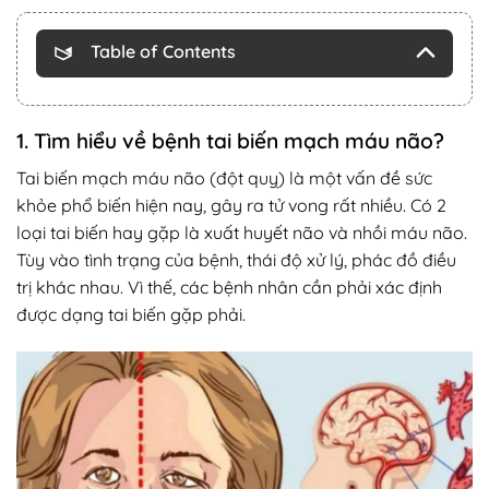
Table of Contents
1. Tìm hiểu về bệnh tai biến mạch máu não?
Tai biến mạch máu não (đột quỵ) là một vấn đề sức
khỏe phổ biến hiện nay, gây ra tử vong rất nhiều. Có 2
loại tai biến hay gặp là xuất huyết não và nhồi máu não.
Tùy vào tình trạng của bệnh, thái độ xử lý, phác đồ điều
trị khác nhau. Vì thế, các bệnh nhân cần phải xác định
được dạng tai biến gặp phải.