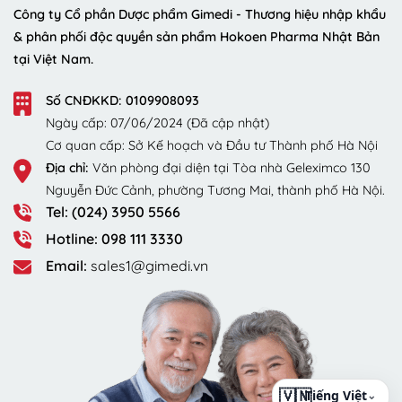
Công ty Cổ phần Dược phẩm Gimedi - Thương hiệu nhập khẩu
& phân phối độc quyền sản phẩm Hokoen Pharma Nhật Bản
tại Việt Nam.
Số CNĐKKD: 0109908093
Ngày cấp: 07/06/2024 (Đã cập nhật)
Cơ quan cấp: Sở Kế hoạch và Đầu tư Thành phố Hà Nội
Địa chỉ:
Văn phòng đại diện tại Tòa nhà Geleximco 130
Nguyễn Đức Cảnh, phường Tương Mai, thành phố Hà Nội.
Tel: (024) 3950 5566
Hotline: 098 111 3330
Email:
sales1@gimedi.vn
⌄