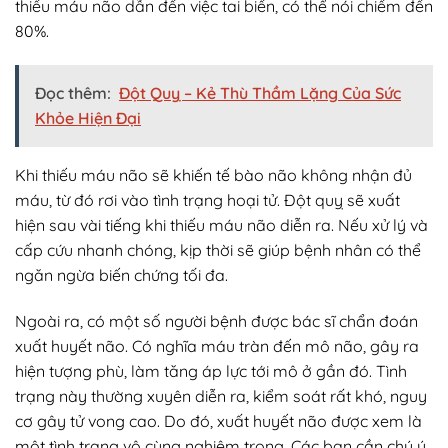
thiếu máu não dẫn đến việc tai biến, có thể nói chiếm đến
80%.
Đọc thêm:
Đột Quỵ – Kẻ Thù Thầm Lặng Của Sức
Khỏe Hiện Đại
Khi thiếu máu não sẽ khiến tế bào não không nhận đủ
máu, từ đó rơi vào tình trạng hoại tử. Đột quỵ sẽ xuất
hiện sau vài tiếng khi thiếu máu não diễn ra. Nếu xử lý và
cấp cứu nhanh chóng, kịp thời sẽ giúp bệnh nhân có thể
ngăn ngừa biến chứng tối đa.
Ngoài ra, có một số người bệnh được bác sĩ chẩn đoán
xuất huyết não. Có nghĩa máu tràn đến mô não, gây ra
hiện tượng phù, làm tăng áp lực tới mô ở gần đó. Tình
trạng này thường xuyên diễn ra, kiểm soát rất khó, nguy
cơ gây tử vong cao. Do đó, xuất huyết não được xem là
một tình trạng vô cùng nghiêm trọng. Các bạn cần chú ý,