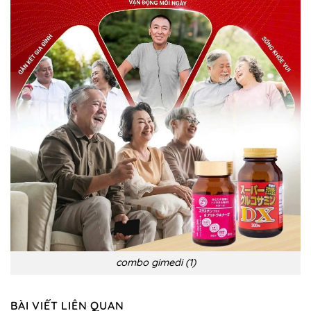
cách
Dấu
điều
hiệu,
trị
biến
chứng
và
phòng
ngừa
combo gimedi (1)
BÀI VIẾT LIÊN QUAN