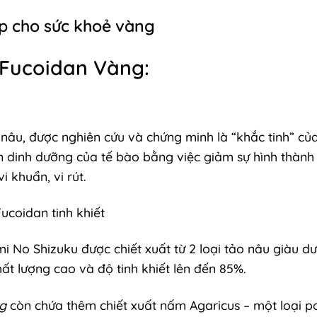
áp cho sức khoẻ vàng
Fucoidan Vàng:
 nâu, được nghiên cứu và chứng minh là “khắc tinh” củ
uồn dinh dưỡng của tế bào bằng việc giảm sự hình thà
 khuẩn, vi rút.
ucoidan tinh khiết
 No Shizuku được chiết xuất từ 2 loại tảo nâu giàu d
t lượng cao và độ tinh khiết lên đến 85%.
ng
còn chứa thêm chiết xuất nấm Agaricus – một loại p