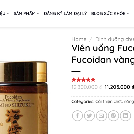
IỆU
SẢN PHẨM
ĐĂNG KÝ LÀM ĐẠI LÝ
BLOG SỨC KHỎE
Home
/
Dinh dưỡng ch
Viên uống Fuc
Fucoidan vàng
Original
12.800.000
₫
11.205.000
Rated
2
5
price
out of 5
was:
based on
12.800.000 ₫
customer
Categories:
Cải thiện chức năng
ratings