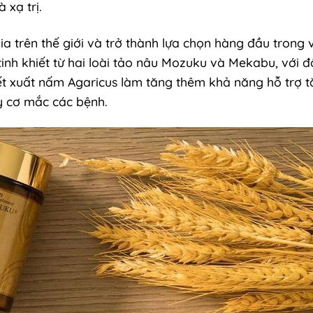
 xạ trị.
a trên thế giới và trở thành lựa chọn hàng đầu trong vi
h khiết từ hai loài tảo nâu Mozuku và Mekabu, với độ
ết xuất nấm Agaricus làm tăng thêm khả năng hỗ trợ t
y cơ mắc các bệnh.