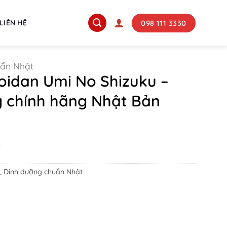
098 111 3330
LIÊN HỆ
uẩn Nhật
oidan Umi No Shizuku –
 chính hãng Nhật Bản
Current
₫
price
is:
.
11.205.000 ₫.
,
Dinh dưỡng chuẩn Nhật