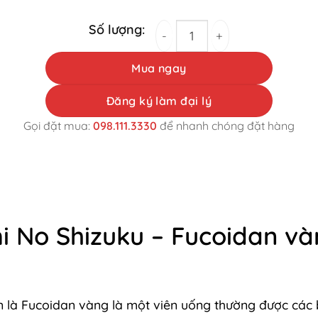
Viên uống Fucoidan Umi No Shizuku - Fuco
Mua ngay
Đăng ký làm đại lý
Gọi đặt mua:
098.111.3330
để nhanh chóng đặt hàng
i No Shizuku – Fucoidan và
là Fucoidan vàng là một viên uống thường được các bác 