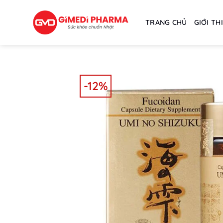
Skip
to
TRANG CHỦ
GIỚI TH
content
-12%