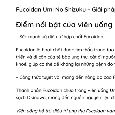
Fucoidan Umi No Shizuku – Giải ph
Điểm nổi bật của viên uống
– Sức mạnh kỳ diệu từ hợp chất Fucoidan
Fucoidan là hoạt chất được tìm thấy trong tảo
triển và di căn của tế bào ung thư, cắt đi ng
khoẻ, giúp cơ thể đề kháng lại những bệnh do vi
– Công thức tuyệt vời mang đến nồng độ cao F
Thành phần Fucoidan chứa trong viên uống Umi
sạch Okinawa, mang đến nguồn nguyên liệu chấ
Viên uống hỗ trợ điều trị ung thư Fucoidan và