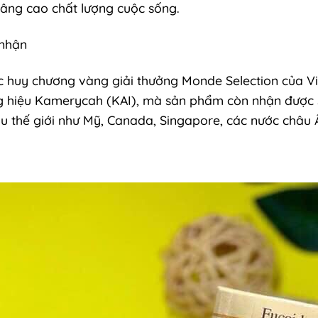
nâng cao chất lượng cuộc sống.
 nhận
 huy chương vàng giải thưởng Monde Selection của Việ
 hiệu Kamerycah (KAI), mà sản phẩm còn nhận được s
ầu thế giới như Mỹ, Canada, Singapore, các nước châu