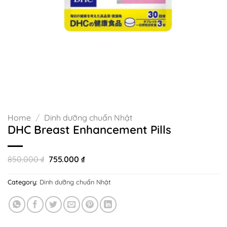
Home
/
Dinh dưỡng chuẩn Nhật
DHC Breast Enhancement Pills
Original
Current
850.000
₫
755.000
₫
price
price
was:
is:
Category:
Dinh dưỡng chuẩn Nhật
850.000 ₫.
755.000 ₫.