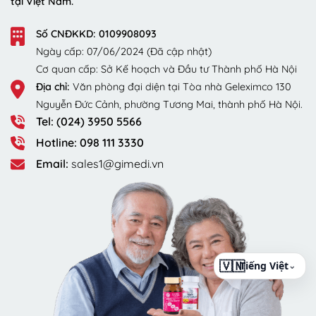
tại Việt Nam.
Số CNĐKKD: 0109908093
Ngày cấp: 07/06/2024 (Đã cập nhật)
Cơ quan cấp: Sở Kế hoạch và Đầu tư Thành phố Hà Nội
Địa chỉ:
Văn phòng đại diện tại Tòa nhà Geleximco 130
Nguyễn Đức Cảnh, phường Tương Mai, thành phố Hà Nội.
Tel: (024) 3950 5566
Hotline: 098 111 3330
Email:
sales1@gimedi.vn
⌄