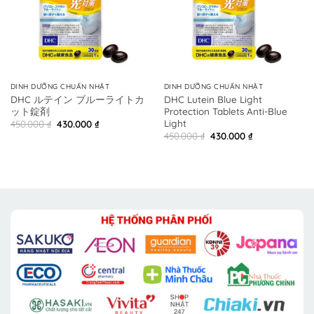
DINH DƯỠNG CHUẨN NHẬT
DINH DƯỠNG CHUẨN NHẬT
DHC ルテイン ブルーライトカ
DHC Lutein Blue Light
ット錠剤
Protection Tablets Anti-Blue
Light
Original
Current
450.000
₫
430.000
₫
price
price
Original
Current
450.000
₫
430.000
₫
was:
is:
price
price
450.000 ₫.
430.000 ₫.
was:
is:
450.000 ₫.
430.000 ₫.