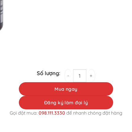
Viên uống bổ gan Kanzou Ukon 90 viên qua
Mua ngay
Đăng ký làm đại lý
Gọi đặt mua:
098.111.3330
để nhanh chóng đặt hàng