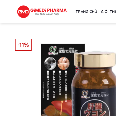
Skip
to
TRANG CHỦ
GIỚI TH
content
-11%