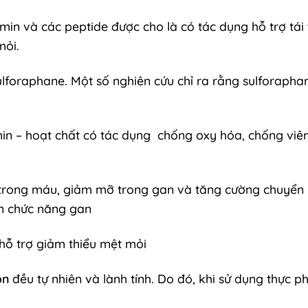
t amin và các peptide được cho là có tác dụng hỗ trợ t
mỏi.
ulforaphane. Một số nghiên cứu chỉ ra rằng sulforapha
min – hoạt chất có tác dụng chống oxy hóa, chống viê
l trong máu, giảm mỡ trong gan và tăng cường chuyển h
ện chức năng gan
hỗ trợ giảm thiểu mệt mỏi
on
đều tự nhiên và lành tính. Do đó, khi sử dụng thực 