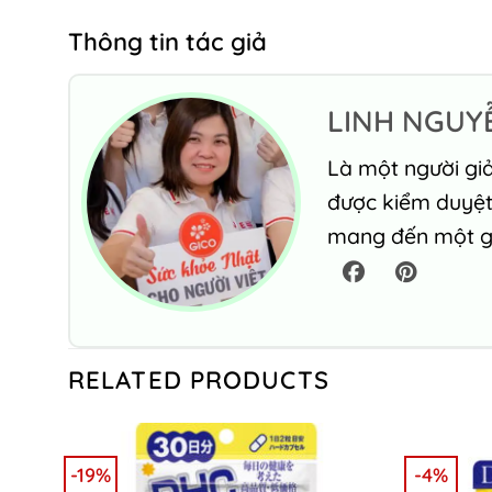
Thông tin tác giả
LINH NGUY
Là một người giả
được kiểm duyệt 
mang đến một gó
RELATED PRODUCTS
-19%
-4%