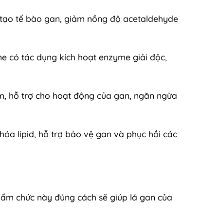
ái tạo tế bào gan, giảm nồng độ acetaldehyde
ne có tác dụng kích hoạt enzyme giải độc,
m, hỗ trợ cho hoạt động của gan, ngăn ngừa
óa lipid, hỗ trợ bảo vệ gan và phục hồi các
phẩm chức này đúng cách sẽ giúp lá gan của