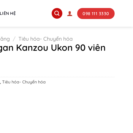
098 111 3330
LIÊN HỆ
năng
/
Tiêu hóa- Chuyển hóa
gan Kanzou Ukon 90 viên
ent
e
000 ₫.
,
Tiêu hóa- Chuyển hóa