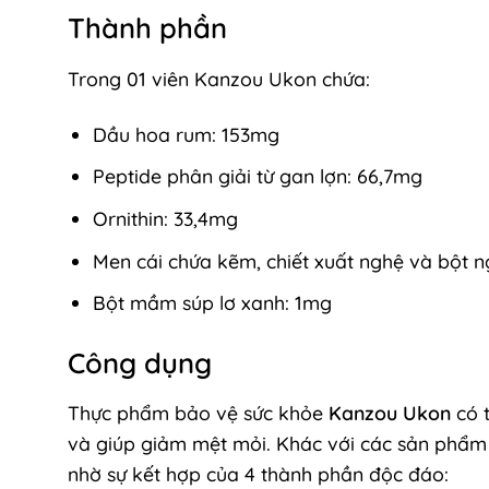
Thành phần
Trong 01 viên Kanzou Ukon chứa:
Dầu hoa rum: 153mg
Peptide phân giải từ gan lợn: 66,7mg
Ornithin: 33,4mg
Men cái chứa kẽm, chiết xuất nghệ và bột n
Bột mầm súp lơ xanh: 1mg
Công dụng
Thực phẩm bảo vệ sức khỏe
Kanzou Ukon
có t
và giúp giảm mệt mỏi. Khác với các sản phẩm 
nhờ sự kết hợp của 4 thành phần độc đáo: