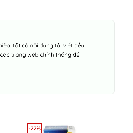
ệp, tất cả nội dung tôi viết đều
 các trang web chính thống để
-22%
-43%