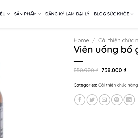
IỆU
SẢN PHẨM
ĐĂNG KÝ LÀM ĐẠI LÝ
BLOG SỨC KHỎE
Home
/
Cải thiện chức 
Viên uống bổ 
Original
Curr
850.000
₫
758.000
₫
price
pric
was:
is:
850.000 ₫.
758.
Categories:
Cải thiện chức năng