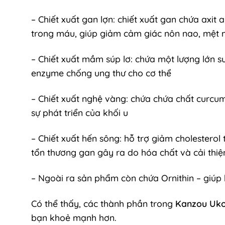
– Chiết xuất gan lợn: chiết xuất gan chứa axi
trong máu, giúp giảm cảm giác nôn nao, mệt 
– Chiết xuất mầm súp lơ: chứa một lượng lớn s
enzyme chống ung thư cho cơ thể
– Chiết xuất nghệ vàng: chứa chứa chất curcu
sự phát triển của khối u
– Chiết xuất hến sông: hỗ trợ giảm cholestero
tổn thương gan gây ra do hóa chất và cải thi
– Ngoài ra sản phẩm còn chứa Ornithin – giúp 
Có thể thấy, các thành phần trong
Kanzou Uk
bạn khoẻ mạnh hơn.