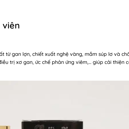
 viên
t từ gan lợn, chiết xuất nghệ vàng, mầm súp lơ và chất
điều trị xơ gan, ức chế phản ứng viêm,… giúp cải thiện