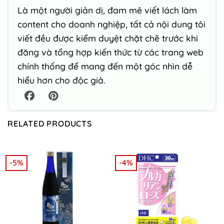
Là một người giản dị, đam mê viết lách làm
content cho doanh nghiệp, tất cả nội dung tôi
viết đều được kiểm duyệt chặt chẽ trước khi
đăng và tổng hợp kiến thức từ các trang web
chính thống để mang đến một góc nhìn dễ
hiểu hơn cho độc giả.
RELATED PRODUCTS
-5%
-4%