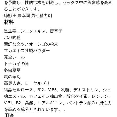
を予防し、性的欲求を刺激し、セックス中の興奮感を高め
ることができます。
緑獣王 豊幸園 男性精力剤
材料
黒生姜ニンニクエキス、唐辛子
ババ肉粉
新鮮なタツノオトシゴの粉末
マカエキス牡蠣パウダー
完全シール
トナカイの角
冬虫夏草
馬の睾丸
高麗人参、ローヤルゼリー
結晶セルロース、B12、V.B6、乳糖、デキストリン、ショ
糖エステル、カフェイン抽出物、酸化ケイ素、レシチン、
V.B1、B2、葉酸、L-アルギニン、パントテン酸Ca…男性力
を高める成分とされています。 。
用途