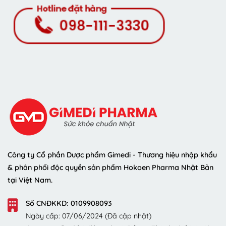
Công ty Cổ phần Dược phẩm Gimedi - Thương hiệu nhập khẩu
& phân phối độc quyền sản phẩm Hokoen Pharma Nhật Bản
tại Việt Nam.
Số CNĐKKD: 0109908093
Ngày cấp: 07/06/2024 (Đã cập nhật)