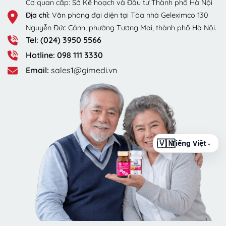
Cơ quan cấp: Sở Kế hoạch và Đầu tư Thành phố Hà Nội
Địa chỉ:
Văn phòng đại diện tại Tòa nhà Geleximco 130
Nguyễn Đức Cảnh, phường Tương Mai, thành phố Hà Nội.
Tel: (024) 3950 5566
Hotline: 098 111 3330
Email:
sales1@gimedi.vn
⌄