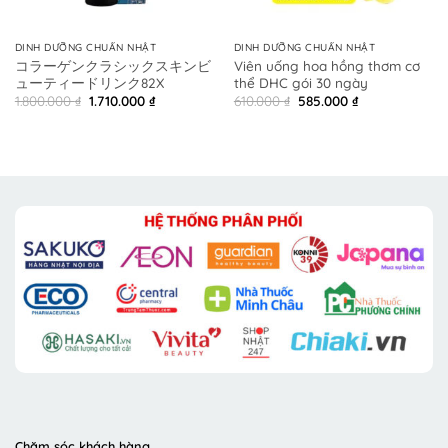
DINH DƯỠNG CHUẨN NHẬT
DINH DƯỠNG CHUẨN NHẬT
コラーゲンクラシックスキンビ
Viên uống hoa hồng thơm cơ
ューティードリンク82X
thể DHC gói 30 ngày
Original
Current
Original
Current
1.800.000
₫
1.710.000
₫
610.000
₫
585.000
₫
price
price
price
price
was:
is:
was:
is:
1.800.000 ₫.
1.710.000 ₫.
610.000 ₫.
585.000 ₫.
Chăm sóc khách hàng