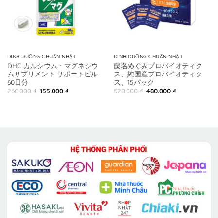
DINH DƯỠNG CHUẨN NHẬT
DINH DƯỠNG CHUẨN NHẬT
DHC カルシウム・マグネシウ
藤名めぐみプロバイオティク
ムサプリメント サポートピル
ス、純国産プロバイオティク
60日分
ス、15パック
Original
Current
Original
Current
260.000
₫
155.000
₫
520.000
₫
480.000
₫
price
price
price
price
was:
is:
was:
is:
260.000 ₫.
155.000 ₫.
520.000 ₫.
480.000 ₫.