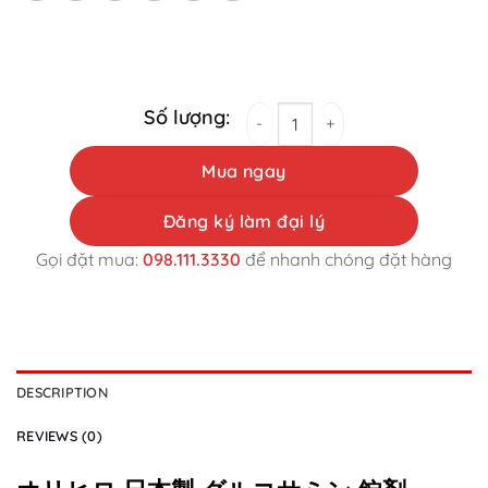
オリヒロ 日本製 グルコサミン 錠剤 1500mg 900錠入
Mua ngay
Đăng ký làm đại lý
Gọi đặt mua:
098.111.3330
để nhanh chóng đặt hàng
DESCRIPTION
REVIEWS (0)