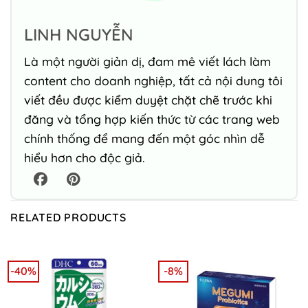
LINH NGUYỄN
Là một người giản dị, đam mê viết lách làm
content cho doanh nghiệp, tất cả nội dung tôi
viết đều được kiểm duyệt chặt chẽ trước khi
đăng và tổng hợp kiến thức từ các trang web
chính thống để mang đến một góc nhìn dễ
hiểu hơn cho độc giả.
RELATED PRODUCTS
-40%
-8%