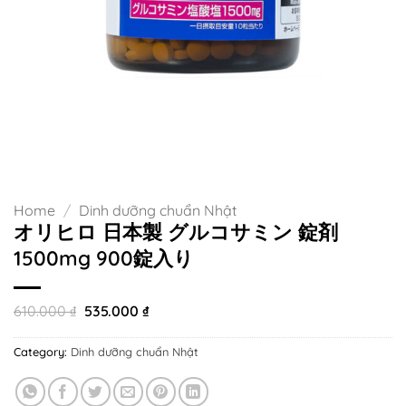
Home
/
Dinh dưỡng chuẩn Nhật
オリヒロ 日本製 グルコサミン 錠剤
1500mg 900錠入り
Original
Current
610.000
₫
535.000
₫
price
price
was:
is:
Category:
Dinh dưỡng chuẩn Nhật
610.000 ₫.
535.000 ₫.