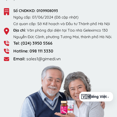
Số CNĐKKD: 0109908093
Ngày cấp: 07/06/2024 (Đã cập nhật)
Cơ quan cấp: Sở Kế hoạch và Đầu tư Thành phố Hà Nội
Địa chỉ:
Văn phòng đại diện tại Tòa nhà Geleximco 130
Nguyễn Đức Cảnh, phường Tương Mai, thành phố Hà Nội.
Tel: (024) 3950 5566
Hotline: 098 111 3330
Email:
sales1@gimedi.vn
⌄