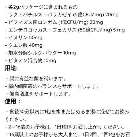
– 各2gパッケージに含まれるもの
– ラクトバチルス・パラカゼイ (5億CFU/mg) 20mg
– ビフィズス菌ロンガム (1億CFU/mg) 20mg
– エンテロコッカス・フェカリス (50億CFU/mg) 5 mg
– イヌリン 50mg
– クエン酸 40mg
– 加水分解シルクパウダー 10mg
– ビタミン混合物 10mg
用途:
・腸に有益な菌を補います。
– 腸内細菌叢のバランスをサポートします。
・健康増進をサポートします。
使用：
・食後30分以内に1包を水またはぬるま湯に混ぜてお飲み
ください。
– 2～16歳のお子様は、1日1包をお召し上がりください。
・16歳以上のお子様から大人まで、1日2回、1回1包をお召