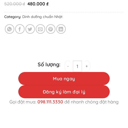
Original
Current
520.000
₫
480.000
₫
price
price
was:
is:
Category:
Dinh dưỡng chuẩn Nhật
520.000 ₫.
480.000 ₫.
藤名めぐみプロバイオティクス、純国産プロバイオティク
Mua ngay
Đăng ký làm đại lý
Gọi đặt mua:
098.111.3330
để nhanh chóng đặt hàng