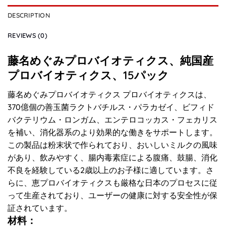
DESCRIPTION
REVIEWS (0)
藤名めぐみプロバイオティクス、純国産
プロバイオティクス、15パック
藤名めぐみプロバイオティクス プロバイオティクスは、
370億個の善玉菌ラクトバチルス・パラカゼイ、ビフィド
バクテリウム・ロンガム、エンテロコッカス・フェカリス
を補い、消化器系のより効果的な働きをサポートします。
この製品は粉末状で作られており、おいしいミルクの風味
があり、飲みやすく、腸内毒素症による腹痛、鼓腸、消化
不良を経験している2歳以上のお子様に適しています。さ
らに、恵プロバイオティクスも厳格な日本のプロセスに従
って生産されており、ユーザーの健康に対する安全性が保
証されています。
材料：