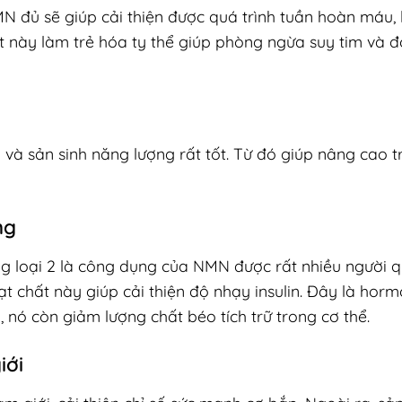
N đủ sẽ giúp cải thiện được quá trình tuần hoàn máu,
t này làm trẻ hóa ty thể giúp phòng ngừa suy tim và đ
và sản sinh năng lượng rất tốt. Từ đó giúp nâng cao t
ng
ng loại 2 là công dụng của NMN được rất nhiều người 
t chất này giúp cải thiện độ nhạy insulin. Đây là hor
, nó còn giảm lượng chất béo tích trữ trong cơ thể.
iới