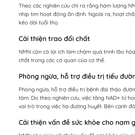
Theo các nghiên cứu chỉ ra rằng hàm lượng NM
nhịp tim hoạt động ổn định. Ngoài ra, hoạt chấ
kéo dài tuổi thọ.
Cải thiện trao đổi chất
NMN còn có lợi ích làm chậm quá trình lão hóa 
chất trong các cơ quan của cơ thể.
Phòng ngừa, hỗ trợ điều trị tiểu đườ
Phòng ngừa, hỗ trợ điều trị bệnh đái tháo đườ
tâm. Do theo nghiên cứu, việc tăng NAD+ từ hoạ
vai trò trong việc hạ đường huyết. Bên cạnh đó
Cải thiện vấn đề sức khỏe cho nam g