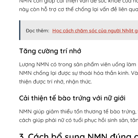
NMN còn giúp cải thiện vấn đề sức khỏe của na
này còn hỗ trợ cơ thể chống lại vấn đề liên qu
Đọc thêm:
Học cách chăm sóc của người Nhật 
Tăng cường trí nhớ
Lượng NMN có trong sản phẩm viên uống làm gi
NMN chống lại được sự thoái hóa thần kinh. V
thiện được trí nhớ, nhận thức.
Cải thiện tế bào trứng với nữ giới
NMN giúp giảm thiểu tổn thương tế bào trứng,
cách giúp phái nữ có tuổi phục hồi sinh sản, tă
3. Cách bổ sung NMN đúng 