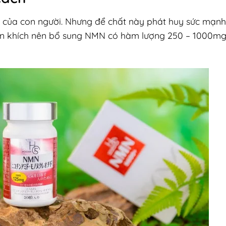
ỏe của con người. Nhưng để chất này phát huy sức mạnh 
ến khích nên bổ sung NMN có hàm lượng 250 – 1000m