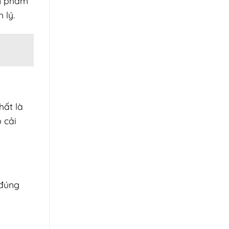
ản phẩm
h lý.
hất là
 cải
 đúng