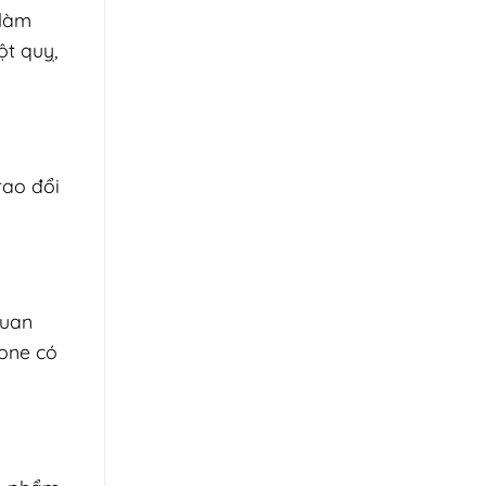
 làm
ột quỵ,
rao đổi
quan
mone có