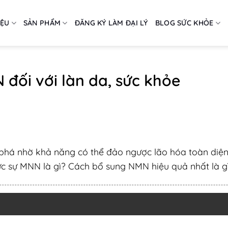
IỆU
SẢN PHẨM
ĐĂNG KÝ LÀM ĐẠI LÝ
BLOG SỨC KHỎE
đối với làn da, sức khỏe
phá nhờ khả năng có thể đảo ngược lão hóa toàn diện,
hực sự MNN là gì? Cách bổ sung NMN hiệu quả nhất là g