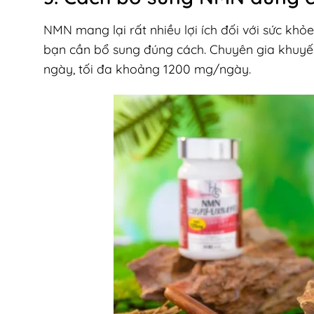
NMN mang lại rất nhiều lợi ích đối với sức kh
bạn cần bổ sung đúng cách. Chuyên gia khuy
ngày, tối đa khoảng 1200 mg/ngày.