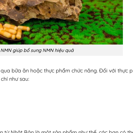
 NMN giúp bổ sung NMN hiệu quả
 qua bữa ăn hoặc thực phẩm chức năng. Đối với thực
chí như sau:
 từ Nhật Bản là một sản phẩm như thế, các bạn có th