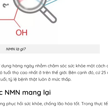
NMN là gì?
 dụng hàng ngày nhằm chăm sóc sức khỏe một cách 
 tuổi thọ cao nhất ở trên thế giới. Bên cạnh đó, cứ 25
tuổi, tỷ lệ bệnh thật luôn ở mức thấp.
ợc NMN mang lại
 phục hồi sức khỏe, chống lão hóa tốt. Trong thực tế