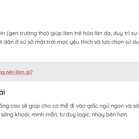
n (gen trường thọ) giúp làm trẻ hóa làn da, duy trì sự 
dân ở xứ sở mặt trời mọc yêu thích và lựa chọn sử d
ng nên làm gì?
ái
ng cao sẽ giúp cho cơ thể đi vào giấc ngủ ngon và sâ
 sảng khoái, minh mẫn, tư duy logic, nhạy bén hơn.