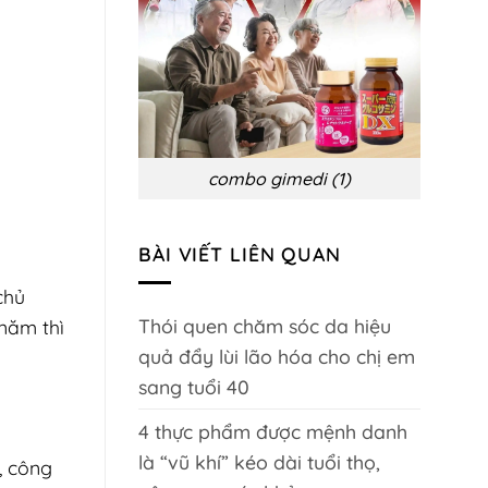
biến
chứng
và
phòng
ngừa
combo gimedi (1)
BÀI VIẾT LIÊN QUAN
chủ
Thói quen chăm sóc da hiệu
 năm thì
quả đẩy lùi lão hóa cho chị em
sang tuổi 40
4 thực phẩm được mệnh danh
là “vũ khí” kéo dài tuổi thọ,
, công