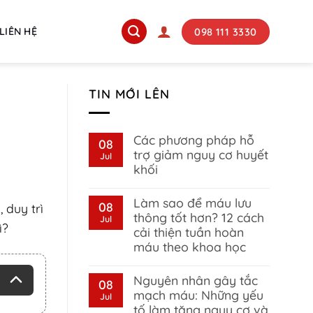
098 111 3330
LIÊN HỆ
TIN MỚI LÊN
Các phương pháp hỗ
08
trợ giảm nguy cơ huyết
Jul
khối
No
Comments
Làm sao để máu lưu
on
08
 duy trì
Các
thông tốt hơn? 12 cách
Jul
phương
ì?
cải thiện tuần hoàn
pháp
hỗ
máu theo khoa học
trợ
giảm
No
nguy
Comments
Nguyên nhân gây tắc
on
08
cơ
Làm
huyết
mạch máu: Những yếu
Jul
sao
khối
tố làm tăng nguy cơ và
để