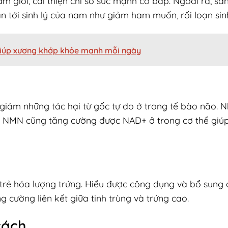
m giới, cải thiện chỉ số sức mạnh cơ bắp. Ngoài ra, s
an tới sinh lý của nam như giảm ham muốn, rối loạn sin
giúp xương khớp khỏe mạnh mỗi ngày
ảm những tác hại từ gốc tự do ở trong tế bào não. N
à NMN cũng tăng cường được NAD+ ở trong cơ thể giúp
 trẻ hóa lượng trứng. Hiểu được công dụng và bổ sung
ng cường liên kết giữa tinh trùng và trứng cao.
cách