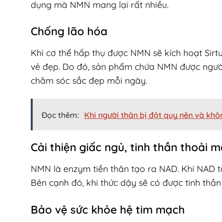
dụng mà NMN mang lại rất nhiều.
Chống lão hóa
Khi cơ thể hấp thụ được NMN sẽ kích hoạt Sirtui
vẻ đẹp. Do đó, sản phẩm chứa NMN được người 
chăm sóc sắc đẹp mỗi ngày.
Đọc thêm:
Khi người thân bị đột quỵ nên và khô
Cải thiện giấc ngủ, tinh thần thoải m
NMN là enzym tiền thân tạo ra NAD. Khi NAD tă
Bên cạnh đó, khi thức dậy sẽ có được tinh thần
Bảo vệ sức khỏe hệ tim mạch