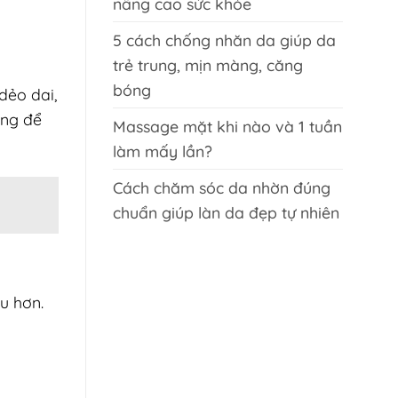
nâng cao sức khỏe
5 cách chống nhăn da giúp da
trẻ trung, mịn màng, căng
bóng
dẻo dai,
ụng để
Massage mặt khi nào và 1 tuần
làm mấy lần?
Cách chăm sóc da nhờn đúng
chuẩn giúp làn da đẹp tự nhiên
u hơn.