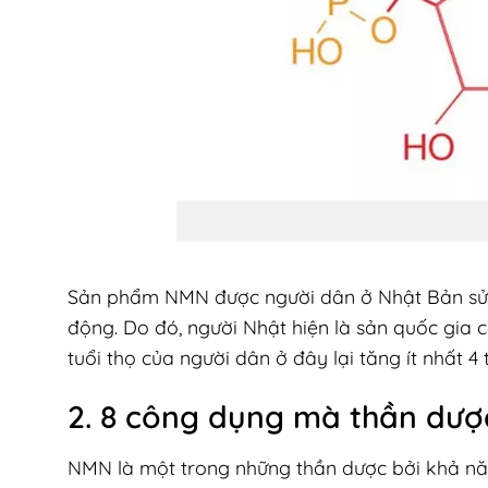
Sản phẩm NMN được người dân ở Nhật Bản sử
động. Do đó, người Nhật hiện là sản quốc gia có
tuổi thọ của người dân ở đây lại tăng ít nhất 4 
2. 8 công dụng mà thần dư
NMN là một trong những thần dược bởi khả năng