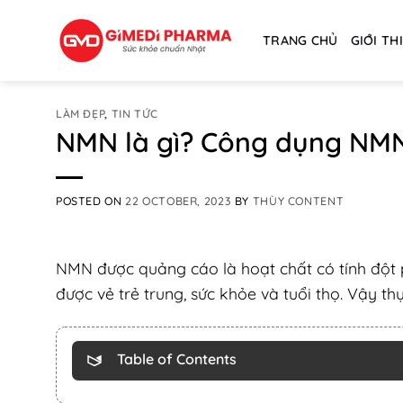
Skip
to
TRANG CHỦ
GIỚI TH
content
LÀM ĐẸP
,
TIN TỨC
NMN là gì? Công dụng NMN 
POSTED ON
22 OCTOBER, 2023
BY
THÙY CONTENT
NMN được quảng cáo là hoạt chất có tính đột 
được vẻ trẻ trung, sức khỏe và tuổi thọ. Vậy t
Table of Contents