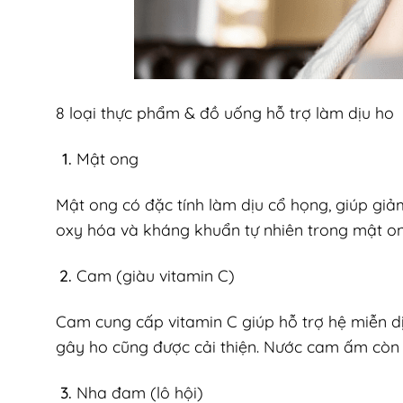
8 loại thực phẩm & đồ uống hỗ trợ làm dịu ho
Mật ong
Mật ong có đặc tính làm dịu cổ họng, giúp giả
oxy hóa và kháng khuẩn tự nhiên trong mật on
Cam (giàu vitamin C)
Cam cung cấp vitamin C giúp hỗ trợ hệ miễn dị
gây ho cũng được cải thiện. Nước cam ấm còn 
Nha đam (lô hội)