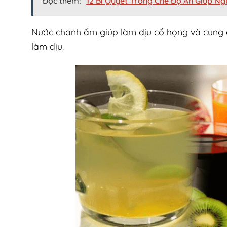
Đọc thêm:
12 Bí Quyết Trong Chế Độ Ăn Giúp N
Nước chanh ấm giúp làm dịu cổ họng và cung c
làm dịu.