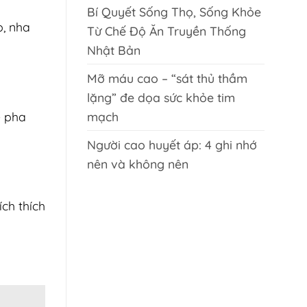
Bí Quyết Sống Thọ, Sống Khỏe
, nha
Từ Chế Độ Ăn Truyền Thống
Nhật Bản
Mỡ máu cao – “sát thủ thầm
lặng” đe dọa sức khỏe tim
ế pha
mạch
Người cao huyết áp: 4 ghi nhớ
nên và không nên
ch thích