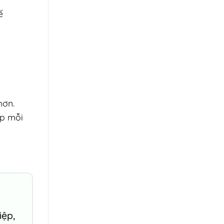
ế
hơn.
ấp mỗi
iệp,