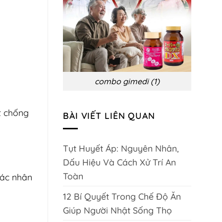
biến
chứng
và
phòng
ngừa
combo gimedi (1)
t chống
BÀI VIẾT LIÊN QUAN
Tụt Huyết Áp: Nguyên Nhân,
Dấu Hiệu Và Cách Xử Trí An
Toàn
tác nhân
12 Bí Quyết Trong Chế Độ Ăn
Giúp Người Nhật Sống Thọ