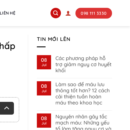
098 111 3330
LIÊN HỆ
TIN MỚI LÊN
 hấp
Các phương pháp hỗ
08
trợ giảm nguy cơ huyết
Jul
khối
No
Comments
Làm sao để máu lưu
on
08
Các
thông tốt hơn? 12 cách
Jul
phương
cải thiện tuần hoàn
pháp
hỗ
máu theo khoa học
trợ
giảm
No
nguy
Comments
Nguyên nhân gây tắc
on
08
cơ
Làm
huyết
mạch máu: Những yếu
Jul
sao
khối
tố làm tăng nguy cơ và
để