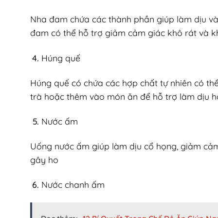
Nha đam chứa các thành phần giúp làm dịu và
đam có thể hỗ trợ giảm cảm giác khô rát và kh
Húng quế
Húng quế có chứa các hợp chất tự nhiên có thể
trà hoặc thêm vào món ăn để hỗ trợ làm dịu h
Nước ấm
Uống nước ấm giúp làm dịu cổ họng, giảm cảm 
gây ho
Nước chanh ấm