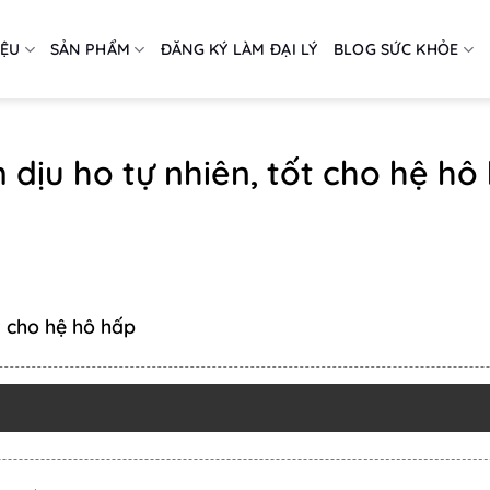
IỆU
SẢN PHẨM
ĐĂNG KÝ LÀM ĐẠI LÝ
BLOG SỨC KHỎE
dịu ho tự nhiên, tốt cho hệ hô
t cho hệ hô hấp