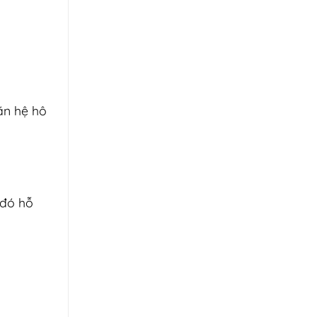
ãn hệ hô
 đó hỗ