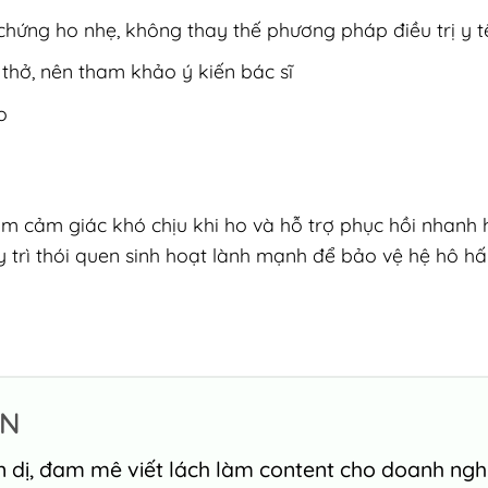
 chứng ho nhẹ, không thay thế phương pháp điều trị y t
thở, nên tham khảo ý kiến bác sĩ
o
m cảm giác khó chịu khi ho và hỗ trợ phục hồi nhanh 
trì thói quen sinh hoạt lành mạnh để bảo vệ hệ hô h
ỄN
n dị, đam mê viết lách làm content cho doanh ngh