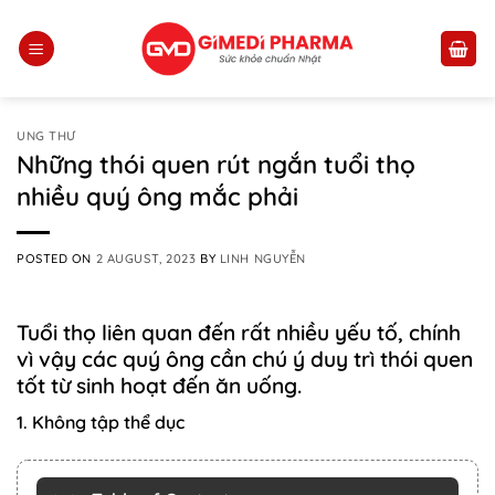
Skip
to
content
UNG THƯ
Những thói quen rút ngắn tuổi thọ
nhiều quý ông mắc phải
POSTED ON
2 AUGUST, 2023
BY
LINH NGUYỄN
Tuổi thọ liên quan đến rất nhiều yếu tố, chính
vì vậy các quý ông cần chú ý duy trì thói quen
tốt từ sinh hoạt đến ăn uống.
1. Không tập thể dục