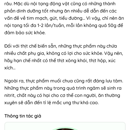
râu. Mặc dù nội tạng động vật cũng có những thành
phần dinh dưỡng tốt nhưng ăn nhiều dễ dẫn đến các
vấn đề về tim mạch, gút, tiểu đường… Vì vậy, chỉ nên ăn
nội tạng tối đa 1-2 lần/tuần, mỗi lần không quá 50g để
đảm bảo sức khỏe.
Đối với thịt chế biến sẵn, những thực phẩm này chứa
nhiều chất phụ gia, không có lợi cho sức khỏe. Vậy nên,
hãy hạn chế nhất có thể thịt xông khói, thịt hộp, xúc
xích…
Ngoài ra, thực phẩm muối chua cũng rất đáng lưu tâm.
Những thực phẩm này trong quá trình ngâm sẽ sinh ra
nitrit, chất này có hại cho cơ thể con người, ăn thường
xuyên sẽ dẫn đến tỉ lệ mắc ung thư khá cao.
Thông tin tác giả