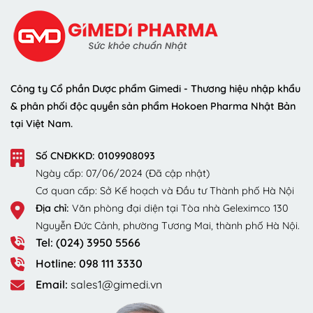
Công ty Cổ phần Dược phẩm Gimedi - Thương hiệu nhập khẩu
& phân phối độc quyền sản phẩm Hokoen Pharma Nhật Bản
tại Việt Nam.
Số CNĐKKD: 0109908093
Ngày cấp: 07/06/2024 (Đã cập nhật)
Cơ quan cấp: Sở Kế hoạch và Đầu tư Thành phố Hà Nội
Địa chỉ:
Văn phòng đại diện tại Tòa nhà Geleximco 130
Nguyễn Đức Cảnh, phường Tương Mai, thành phố Hà Nội.
Tel: (024) 3950 5566
Hotline: 098 111 3330
Email:
sales1@gimedi.vn