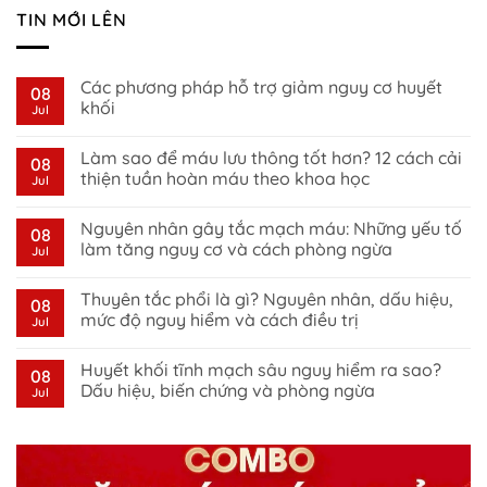
TIN MỚI LÊN
Các phương pháp hỗ trợ giảm nguy cơ huyết
08
khối
Jul
No
Comments
Làm sao để máu lưu thông tốt hơn? 12 cách cải
on
08
Các
thiện tuần hoàn máu theo khoa học
Jul
phương
pháp
No
hỗ
Comments
Nguyên nhân gây tắc mạch máu: Những yếu tố
trợ
on
08
giảm
Làm
làm tăng nguy cơ và cách phòng ngừa
Jul
nguy
sao
cơ
để
No
huyết
máu
Comments
Thuyên tắc phổi là gì? Nguyên nhân, dấu hiệu,
khối
lưu
on
08
thông
Nguyên
mức độ nguy hiểm và cách điều trị
Jul
tốt
nhân
hơn?
gây
No
12
tắc
Comments
Huyết khối tĩnh mạch sâu nguy hiểm ra sao?
cách
mạch
on
08
cải
máu:
Thuyên
Dấu hiệu, biến chứng và phòng ngừa
Jul
thiện
Những
tắc
tuần
yếu
phổi
No
hoàn
tố
là
Comments
máu
làm
gì?
on
theo
tăng
Nguyên
Huyết
khoa
nguy
nhân,
khối
học
cơ
dấu
tĩnh