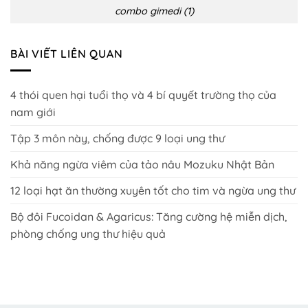
combo gimedi (1)
BÀI VIẾT LIÊN QUAN
4 thói quen hại tuổi thọ và 4 bí quyết trường thọ của
nam giới
Tập 3 môn này, chống được 9 loại ung thư
Khả năng ngừa viêm của tảo nâu Mozuku Nhật Bản
12 loại hạt ăn thường xuyên tốt cho tim và ngừa ung thư
Bộ đôi Fucoidan & Agaricus: Tăng cường hệ miễn dịch,
phòng chống ung thư hiệu quả