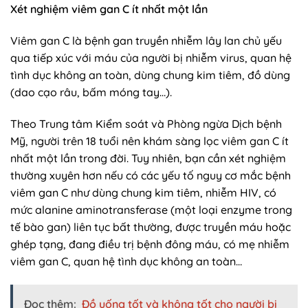
Xét nghiệm viêm gan C ít nhất một lần
Viêm gan C là bệnh gan truyền nhiễm lây lan chủ yếu
qua tiếp xúc với máu của người bị nhiễm virus, quan hệ
tình dục không an toàn, dùng chung kim tiêm, đồ dùng
(dao cạo râu, bấm móng tay…).
Theo Trung tâm Kiểm soát và Phòng ngừa Dịch bệnh
Mỹ, người trên 18 tuổi nên khám sàng lọc viêm gan C ít
nhất một lần trong đời. Tuy nhiên, bạn cần xét nghiệm
thường xuyên hơn nếu có các yếu tố nguy cơ mắc bệnh
viêm gan C như dùng chung kim tiêm, nhiễm HIV, có
mức alanine aminotransferase (một loại enzyme trong
tế bào gan) liên tục bất thường, được truyền máu hoặc
ghép tạng, đang điều trị bệnh đông máu, có mẹ nhiễm
viêm gan C, quan hệ tình dục không an toàn…
Đọc thêm:
Đồ uống tốt và không tốt cho người bị