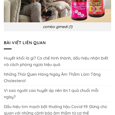
combo gimedi (1)
BÀI VIẾT LIÊN QUAN
Huyết khối là gì? Cơ chế hình thành, dấu hiệu nhận biết
và cách phòng ngừa hiệu quả
Những Thói Quen Hàng Ngày Âm Thầm Làm Tăng
Cholesterol
Vì sao người cao huyết áp nên ăn 1 quả chuối mỗi
ngày?
Dấu hiệu tim mạch bất thường hậu Covid-19: Đừng chủ
quan với những cảnh báo âm thầm từ cơ thể