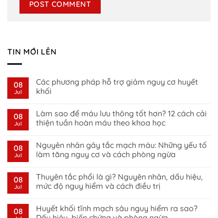
TIN MỚI LÊN
Các phương pháp hỗ trợ giảm nguy cơ huyết
08
khối
Jul
No
Comments
Làm sao để máu lưu thông tốt hơn? 12 cách cải
on
08
Các
thiện tuần hoàn máu theo khoa học
Jul
phương
pháp
No
hỗ
Comments
Nguyên nhân gây tắc mạch máu: Những yếu tố
trợ
on
08
giảm
Làm
làm tăng nguy cơ và cách phòng ngừa
Jul
nguy
sao
cơ
để
No
huyết
máu
Comments
Thuyên tắc phổi là gì? Nguyên nhân, dấu hiệu,
khối
lưu
on
08
thông
Nguyên
mức độ nguy hiểm và cách điều trị
Jul
tốt
nhân
hơn?
gây
No
12
tắc
Comments
Huyết khối tĩnh mạch sâu nguy hiểm ra sao?
cách
mạch
on
08
cải
máu:
Thuyên
Dấu hiệu, biến chứng và phòng ngừa