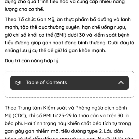
dụng cho quá trình tiêu hóa và cung cấp nhiều năng
lượng cho cơ thể.
Theo Tổ chức Gan Mỹ, ăn thực phẩm bổ dưỡng và lành
mạnh, tập thể dục thường xuyên, hạn chế uống rượu,
giữ chỉ số khối cơ thể (BMI) dưới 30 và kiểm soát bệnh
tiểu đường giúp gan hoạt động bình thường. Dưới đây là
những lưu ý cụ thể để giữ lá gan khỏe mạnh.
Duy trì cân nặng hợp lý
Table of Contents
Theo Trung tâm Kiểm soát và Phòng ngừa dịch bệnh
Mỹ (CDC), chỉ số BMI từ 25-29 là thừa cân và trên 30 là
béo phì. Hai tình trạng này khiến chất béo tích tụ trong
gan gây gan nhiễm mỡ, tiểu đường type 2. Lâu dần
bệnh có thể dẫn đến xơ gan và suy gan. Người thừa cân,