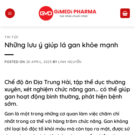
Skip
to
content
TIN TỨC
Những lưu ý giúp lá gan khỏe mạnh
POSTED ON
20 APRIL, 2023
BY
LINH NGUYỄN
Chế độ ăn Địa Trung Hải, tập thể dục thường
xuyên, xét nghiệm chức năng gan… có thể giúp
gan hoạt động bình thường, phát hiện bệnh
sớm.
Gan là một trong những cơ quan làm việc chăm chỉ
nhất trong cơ thể với hàng trăm chức năng. Gan không
chỉ loại bỏ độc tố khỏi máu mà còn tạo ra mật, được sử