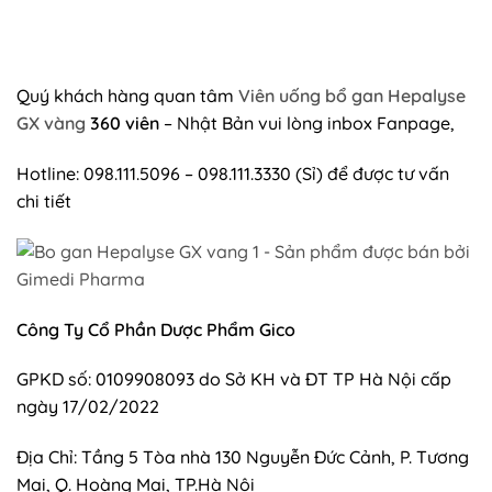
Quý khách hàng quan tâm
Viên uống bổ gan Hepalyse
GX vàng
360 viên
– Nhật Bản vui lòng inbox Fanpage,
Hotline: 098.111.5096 – 098.111.3330 (Sỉ) để được tư vấn
chi tiết
Công Ty Cổ Phần Dược Phẩm Gico
GPKD số: 0109908093 do Sở KH và ĐT TP Hà Nội cấp
ngày 17/02/2022
Địa Chỉ: Tầng 5 Tòa nhà 130 Nguyễn Đức Cảnh, P. Tương
Mai, Q. Hoàng Mai, TP.Hà Nội