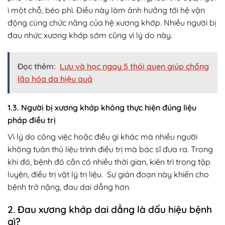
ì một chỗ, béo phì. Điều này làm ảnh hưởng tới hệ vận
động cùng chức năng của hệ xương khớp. Nhiều người bị
đau nhức xương khớp sớm cũng vì lý do này.
Đọc thêm:
Lưu và học ngay 5 thói quen giúp chống
lão hóa da hiệu quả
1.3. Người bị xương khớp không thực hiện đúng liệu
pháp điều trị
Vì lý do công việc hoặc điều gì khác mà nhiều người
không tuân thủ liệu trình điều trị mà bác sĩ đưa ra. Trong
khi đó, bệnh đó cần có nhiều thời gian, kiên trì trong tập
luyện, điều trị vật lý trị liệu. Sự gián đoạn này khiến cho
bệnh trở nặng, đau dai dẳng hơn.
2. Đau xương khớp dai dẳng là dấu hiệu bệnh
gì?