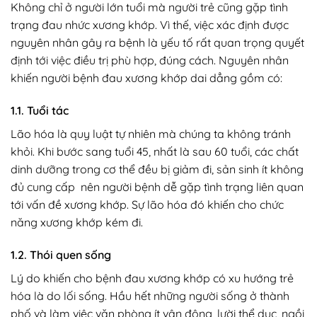
Không chỉ ở người lớn tuổi mà người trẻ cũng gặp tình
trạng đau nhức xương khớp. Vì thế, việc xác định được
nguyên nhân gây ra bệnh là yếu tố rất quan trọng quyết
định tới việc điều trị phù hợp, đúng cách. Nguyên nhân
khiến người bệnh đau xương khớp dai dẳng gồm có:
1.1. Tuổi tác
Lão hóa là quy luật tự nhiên mà chúng ta không tránh
khỏi. Khi bước sang tuổi 45, nhất là sau 60 tuổi, các chất
dinh dưỡng trong cơ thể đều bị giảm đi, sản sinh ít không
đủ cung cấp nên người bệnh dễ gặp tình trạng liên quan
tới vấn đề xương khớp. Sự lão hóa đó khiến cho chức
năng xương khớp kém đi.
1.2. Thói quen sống
Lý do khiến cho bệnh đau xương khớp có xu hướng trẻ
hóa là do lối sống. Hầu hết những người sống ở thành
phố và làm việc văn phòng ít vận động, lười thể dục, ngồi