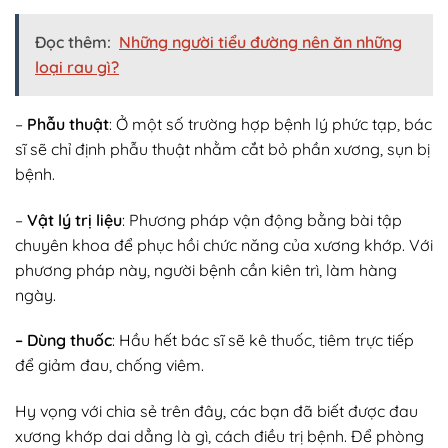
Đọc thêm:
Những người tiểu đường nên ăn những
loại rau gì?
–
Phẫu thuật
: Ở một số trường hợp bệnh lý phức tạp, bác
sĩ sẽ chỉ định phẫu thuật nhằm cắt bỏ phần xương, sụn bị
bệnh.
–
Vật lý trị liệu
: Phương pháp vận động bằng bài tập
chuyên khoa để phục hồi chức năng của xương khớp. Với
phương pháp này, người bệnh cần kiên trì, làm hàng
ngày.
– Dùng thuốc
: Hầu hết bác sĩ sẽ kê thuốc, tiêm trực tiếp
để giảm đau, chống viêm.
Hy vọng với chia sẻ trên đây, các bạn đã biết được đau
xương khớp dai dẳng là gì, cách điều trị bệnh. Để phòng