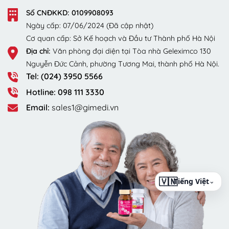
Số CNĐKKD: 0109908093
Ngày cấp: 07/06/2024 (Đã cập nhật)
Cơ quan cấp: Sở Kế hoạch và Đầu tư Thành phố Hà Nội
Địa chỉ:
Văn phòng đại diện tại Tòa nhà Geleximco 130
Nguyễn Đức Cảnh, phường Tương Mai, thành phố Hà Nội.
Tel: (024) 3950 5566
Hotline: 098 111 3330
Email:
sales1@gimedi.vn
⌄