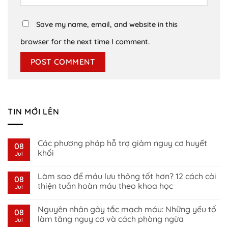
Save my name, email, and website in this
browser for the next time I comment.
TIN MỚI LÊN
Các phương pháp hỗ trợ giảm nguy cơ huyết
08
khối
Jul
No
Comments
Làm sao để máu lưu thông tốt hơn? 12 cách cải
on
08
Các
thiện tuần hoàn máu theo khoa học
Jul
phương
pháp
No
hỗ
Comments
Nguyên nhân gây tắc mạch máu: Những yếu tố
trợ
on
08
giảm
Làm
làm tăng nguy cơ và cách phòng ngừa
Jul
nguy
sao