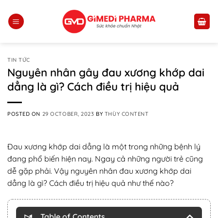
Skip
to
content
TIN TỨC
Nguyên nhân gây đau xương khớp dai
dẳng là gì? Cách điều trị hiệu quả
POSTED ON
29 OCTOBER, 2023
BY
THÙY CONTENT
Đau xương khớp dai dẳng là một trong những bệnh lý
đang phổ biến hiện nay. Ngay cả những người trẻ cũng
dễ gặp phải. Vậy nguyên nhân đau xương khớp dai
dẳng là gì? Cách điều trị hiệu quả như thế nào?
Table of Contents