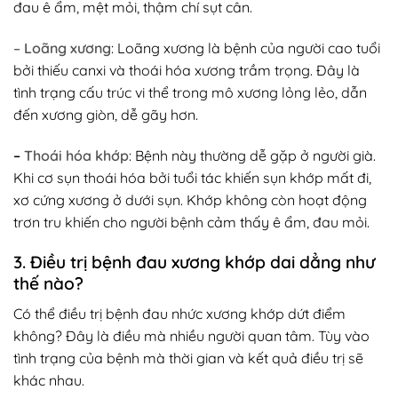
đau ê ẩm, mệt mỏi, thậm chí sụt cân.
–
Loãng xương
: Loãng xương là bệnh của người cao tuổi
bởi thiếu canxi và thoái hóa xương trầm trọng. Đây là
tình trạng cấu trúc vi thể trong mô xương lỏng lẻo, dẫn
đến xương giòn, dễ gãy hơn.
–
Thoái hóa khớp
: Bệnh này thường dễ gặp ở người già.
Khi cơ sụn thoái hóa bởi tuổi tác khiến sụn khớp mất đi,
xơ cứng xương ở dưới sụn. Khớp không còn hoạt động
trơn tru khiến cho người bệnh cảm thấy ê ẩm, đau mỏi.
3. Điều trị bệnh đau xương khớp dai dẳng như
thế nào?
Có thể điều trị bệnh đau nhức xương khớp dứt điểm
không? Đây là điều mà nhiều người quan tâm. Tùy vào
tình trạng của bệnh mà thời gian và kết quả điều trị sẽ
khác nhau.