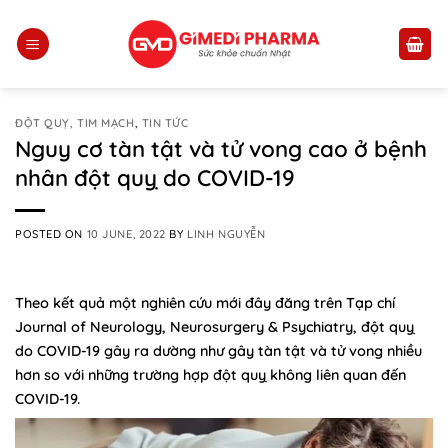
Skip
to
content
ĐỘT QUỴ, TIM MẠCH
,
TIN TỨC
Nguy cơ tàn tật và tử vong cao ở bệnh
nhân đột quỵ do COVID-19
POSTED ON
10 JUNE, 2022
BY
LINH NGUYỄN
Theo kết quả một nghiên cứu mới đây đăng trên Tạp chí
Journal of Neurology, Neurosurgery & Psychiatry, đột quỵ
do COVID-19 gây ra dường như gây tàn tật và tử vong nhiều
hơn so với những trường hợp đột quỵ không liên quan đến
COVID-19.