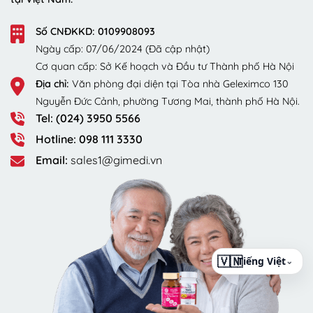
Số CNĐKKD: 0109908093
Ngày cấp: 07/06/2024 (Đã cập nhật)
Cơ quan cấp: Sở Kế hoạch và Đầu tư Thành phố Hà Nội
Địa chỉ:
Văn phòng đại diện tại Tòa nhà Geleximco 130
Nguyễn Đức Cảnh, phường Tương Mai, thành phố Hà Nội.
Tel: (024) 3950 5566
Hotline: 098 111 3330
Email:
sales1@gimedi.vn
⌄