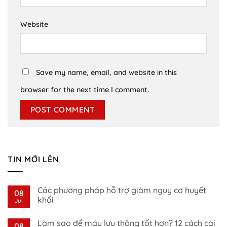
Website
Save my name, email, and website in this
browser for the next time I comment.
TIN MỚI LÊN
Các phương pháp hỗ trợ giảm nguy cơ huyết
08
khối
Jul
No
Comments
Làm sao để máu lưu thông tốt hơn? 12 cách cải
on
08