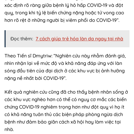
xác định rõ ràng giữa bệnh lý hô hấp COVID-19 và đột
quỵ, trong khi tỷ lệ biến chứng nặng hoặc tử vong cao
hơn rõ rệt ở những người bị viêm phổi do COVID-19”.
Đọc thêm:
7 cách giúp trẻ hóa làn da ngay tại nhà
Theo Tiến sĩ Dmytriw: “Nghiên cứu này nhằm đánh giá,
nhìn nhận lại về mức độ và khả năng đáp ứng với làn
sóng đầu tiên của đại dịch ở các khu vực bị ảnh hưởng
nặng nề nhất bởi COVID-19”.
Kết quả nghiên cứu cũng đã cho thấy bệnh nhân sống ở
các khu vực nghèo hơn có thể có nguy cơ mắc các biến
chứng COVID-19 nghiêm trọng hơn như đột quỵ vì họ ít
có khả năng tuân thủ các biện pháp phòng ngừa dịch
bệnh như đảm bảo giãn cách xã hội hay làm việc tại
nhà.