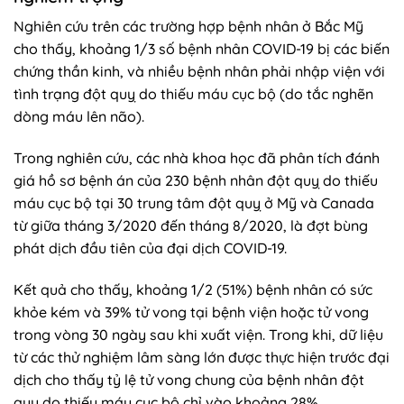
Nghiên cứu trên các trường hợp bệnh nhân ở Bắc Mỹ
cho thấy, khoảng 1/3 số bệnh nhân COVID-19 bị các biến
chứng thần kinh, và nhiều bệnh nhân phải nhập viện với
tình trạng đột quỵ do thiếu máu cục bộ (do tắc nghẽn
dòng máu lên não).
Trong nghiên cứu, các nhà khoa học đã phân tích đánh
giá hồ sơ bệnh án của 230 bệnh nhân đột quỵ do thiếu
máu cục bộ tại 30 trung tâm đột quỵ ở Mỹ và Canada
từ giữa tháng 3/2020 đến tháng 8/2020, là đợt bùng
phát dịch đầu tiên của đại dịch COVID-19.
Kết quả cho thấy, khoảng 1/2 (51%) bệnh nhân có sức
khỏe kém và 39% tử vong tại bệnh viện hoặc tử vong
trong vòng 30 ngày sau khi xuất viện. Trong khi, dữ liệu
từ các thử nghiệm lâm sàng lớn được thực hiện trước đại
dịch cho thấy tỷ lệ tử vong chung của bệnh nhân đột
quỵ do thiếu máu cục bộ chỉ vào khoảng 28%.