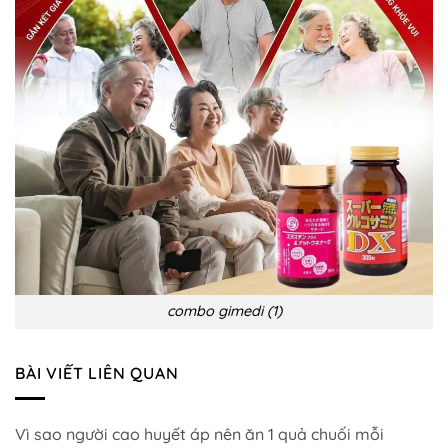
ngừa
combo gimedi (1)
BÀI VIẾT LIÊN QUAN
Vì sao người cao huyết áp nên ăn 1 quả chuối mỗi