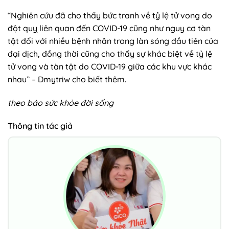
“Nghiên cứu đã cho thấy bức tranh về tỷ lệ tử vong do
đột quỵ liên quan đến COVID-19 cũng như nguy cơ tàn
tật đối với nhiều bệnh nhân trong làn sóng đầu tiên của
đại dịch, đồng thời cũng cho thấy sự khác biệt về tỷ lệ
tử vong và tàn tật do COVID-19 giữa các khu vực khác
nhau” – Dmytriw cho biết thêm.
theo báo sức khỏe đời sống
Thông tin tác giả