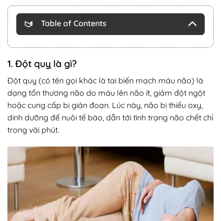
Table of Contents
1. Đột quỵ là gì?
Đột quỵ (có tên gọi khác là tai biến mạch máu não) là
dạng tổn thương não do máu lên não ít, giảm đột ngột
hoặc cung cấp bị gián đoạn. Lúc này, não bị thiếu oxy,
dinh dưỡng để nuôi tế bào, dẫn tới tình trạng não chết chỉ
trong vài phút.