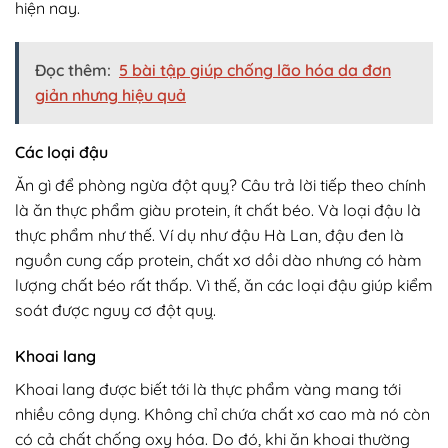
hiện nay.
Đọc thêm:
5 bài tập giúp chống lão hóa da đơn
giản nhưng hiệu quả
Các loại đậu
Ăn gì để phòng ngừa đột quỵ? Câu trả lời tiếp theo chính
là ăn thực phẩm giàu protein, ít chất béo. Và loại đậu là
thực phẩm như thế. Ví dụ như đậu Hà Lan, đậu đen là
nguồn cung cấp protein, chất xơ dồi dào nhưng có hàm
lượng chất béo rất thấp. Vì thế, ăn các loại đậu giúp kiểm
soát được nguy cơ đột quỵ.
Khoai lang
Khoai lang được biết tới là thực phẩm vàng mang tới
nhiều công dụng. Không chỉ chứa chất xơ cao mà nó còn
có cả chất chống oxy hóa. Do đó, khi ăn khoai thường