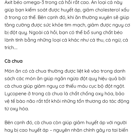
Axit béo omega-3 trong cá hồi rất cao. Ăn loại cá này
giúp bạn kiểm soát được huyết áp, giảm cholesterol xấu
ở trong cơ thể. Bên cạnh đó, khi ăn thường xuyên sẽ giúp
tăng cường được sức khỏe tim mạch, giảm được nguy cơ
bị đột quỵ. Ngoài cá hồi, bạn có thể bổ sung chất béo
lành tính bằng những loại cá khác như cá thu, cá ngừ, cá
trích….
Cà chua
Món ăn có cà chua thường được liệt kê vào trong danh
sách các món ăn giúp ngăn ngừa đột quỵ hiệu quả bởi
cà chua giúp giảm nguy cơ thiếu máu cục bộ đột ngột.
Lycopene ở trong cà chua là chất chống oxy hóa, bảo
vệ tế bào não rất tốt khỏi những tổn thương do tác động
từ oxy hóa.
Bên cạnh đó, cà chua còn giúp giảm huyết áp với người
hay bị cao huyết áp – nguyên nhân chính gây ra tai biến