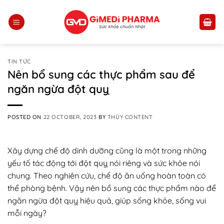
Skip
to
content
TIN TỨC
Nên bổ sung các thực phẩm sau để
ngăn ngừa đột quỵ
POSTED ON
22 OCTOBER, 2023
BY
THÙY CONTENT
Xây dựng chế độ dinh dưỡng cũng là một trong những
yếu tố tác động tới
đột quỵ
nói riêng và sức khỏe nói
chung. Theo nghiên cứu, chế độ ăn uống hoàn toàn có
thể phòng bệnh. Vậy nên bổ sung các thực phẩm nào để
ngăn ngừa đột quỵ hiệu quả, giúp sống khỏe, sống vui
mỗi ngày?