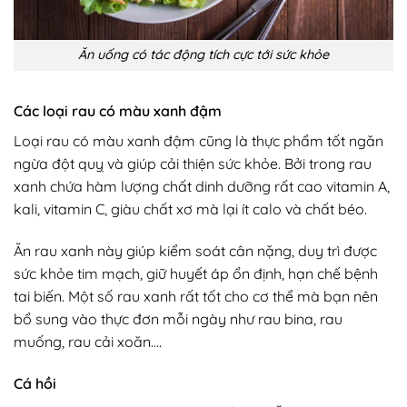
Ăn uống có tác động tích cực tới sức khỏe
Các loại rau có màu xanh đậm
Loại rau có màu xanh đậm cũng là thực phẩm tốt ngăn
ngừa đột quỵ và giúp cải thiện sức khỏe. Bởi trong rau
xanh chứa hàm lượng chất dinh dưỡng rất cao vitamin A,
kali, vitamin C, giàu chất xơ mà lại ít calo và chất béo.
Ăn rau xanh này giúp kiểm soát cân nặng, duy trì được
sức khỏe tim mạch, giữ huyết áp ổn định, hạn chế bệnh
tai biến. Một số rau xanh rất tốt cho cơ thể mà bạn nên
bổ sung vào thực đơn mỗi ngày như rau bina, rau
muống, rau cải xoăn….
Cá hồi