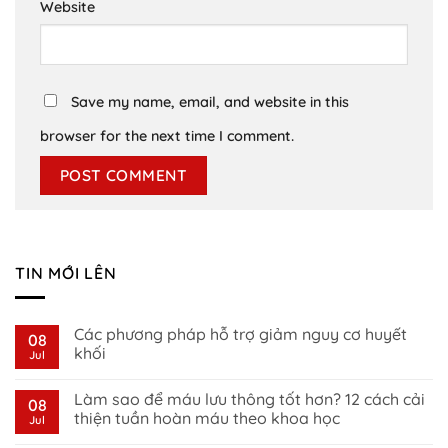
Website
Save my name, email, and website in this
browser for the next time I comment.
TIN MỚI LÊN
Các phương pháp hỗ trợ giảm nguy cơ huyết
08
khối
Jul
No
Comments
Làm sao để máu lưu thông tốt hơn? 12 cách cải
on
08
Các
thiện tuần hoàn máu theo khoa học
Jul
phương
pháp
No