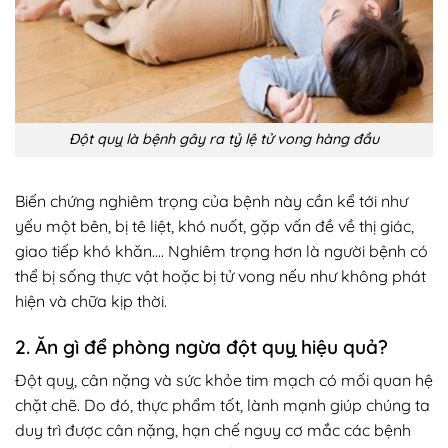
Đột quỵ là bệnh gây ra tỷ lệ tử vong hàng đầu
Biến chứng nghiêm trọng của bệnh này cần kể tới như
yếu một bên, bị tê liệt, khó nuốt, gặp vấn đề về thị giác,
giao tiếp khó khăn…. Nghiêm trọng hơn là người bệnh có
thể bị sống thực vật hoặc bị tử vong nếu như không phát
hiện và chữa kịp thời.
2. Ăn gì để phòng ngừa đột quỵ hiệu quả?
Đột quỵ, cân nặng và sức khỏe tim mạch có mối quan hệ
chặt chẽ. Do đó, thực phẩm tốt, lành mạnh giúp chúng ta
duy trì được cân nặng, hạn chế nguy cơ mắc các bệnh