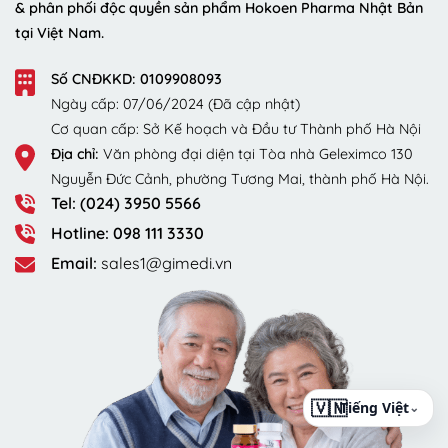
& phân phối độc quyền sản phẩm Hokoen Pharma Nhật Bản
tại Việt Nam.
Số CNĐKKD: 0109908093
Ngày cấp: 07/06/2024 (Đã cập nhật)
Cơ quan cấp: Sở Kế hoạch và Đầu tư Thành phố Hà Nội
Địa chỉ:
Văn phòng đại diện tại Tòa nhà Geleximco 130
Nguyễn Đức Cảnh, phường Tương Mai, thành phố Hà Nội.
Tel: (024) 3950 5566
Hotline: 098 111 3330
Email:
sales1@gimedi.vn
⌄