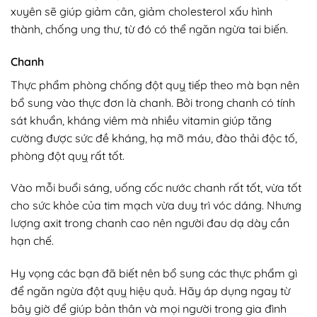
xuyên sẽ giúp giảm cân, giảm cholesterol xấu hình
thành, chống ung thư, từ đó có thể ngăn ngừa tai biến.
Chanh
Thực phẩm phòng chống đột quỵ tiếp theo mà bạn nên
bổ sung vào thực đơn là chanh. Bởi trong chanh có tính
sát khuẩn, kháng viêm mà nhiều vitamin giúp tăng
cường được sức đề kháng, hạ mỡ máu, đào thải độc tố,
phòng đột quỵ rất tốt.
Vào mỗi buổi sáng, uống cốc nước chanh rất tốt, vừa tốt
cho sức khỏe của tim mạch vừa duy trì vóc dáng. Nhưng
lượng axit trong chanh cao nên người đau dạ dày cần
hạn chế.
Hy vọng các bạn đã biết nên bổ sung các thực phẩm gì
để ngăn ngừa đột quỵ hiệu quả. Hãy áp dụng ngay từ
bây giờ để giúp bản thân và mọi người trong gia đình