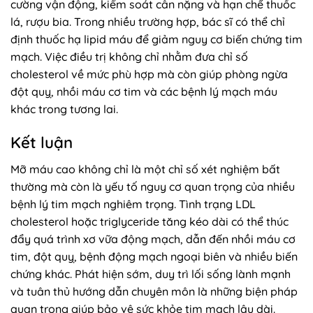
cường vận động, kiểm soát cân nặng và hạn chế thuốc
lá, rượu bia. Trong nhiều trường hợp, bác sĩ có thể chỉ
định thuốc hạ lipid máu để giảm nguy cơ biến chứng tim
mạch. Việc điều trị không chỉ nhằm đưa chỉ số
cholesterol về mức phù hợp mà còn giúp phòng ngừa
đột quỵ, nhồi máu cơ tim và các bệnh lý mạch máu
khác trong tương lai.
Kết luận
Mỡ máu cao không chỉ là một chỉ số xét nghiệm bất
thường mà còn là yếu tố nguy cơ quan trọng của nhiều
bệnh lý tim mạch nghiêm trọng. Tình trạng LDL
cholesterol hoặc triglyceride tăng kéo dài có thể thúc
đẩy quá trình xơ vữa động mạch, dẫn đến nhồi máu cơ
tim, đột quỵ, bệnh động mạch ngoại biên và nhiều biến
chứng khác. Phát hiện sớm, duy trì lối sống lành mạnh
và tuân thủ hướng dẫn chuyên môn là những biện pháp
quan trọng giúp bảo vệ sức khỏe tim mạch lâu dài.