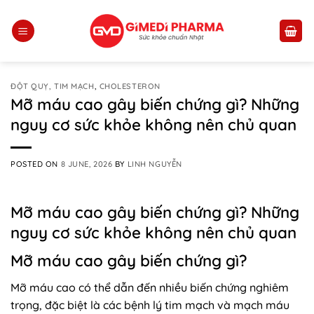
Skip
to
content
ĐỘT QUỴ, TIM MẠCH
,
CHOLESTERON
Mỡ máu cao gây biến chứng gì? Những
nguy cơ sức khỏe không nên chủ quan
POSTED ON
8 JUNE, 2026
BY
LINH NGUYỄN
Mỡ máu cao gây biến chứng gì? Những
nguy cơ sức khỏe không nên chủ quan
Mỡ máu cao gây biến chứng gì?
Mỡ máu cao có thể dẫn đến nhiều biến chứng nghiêm
trọng, đặc biệt là các bệnh lý tim mạch và mạch máu