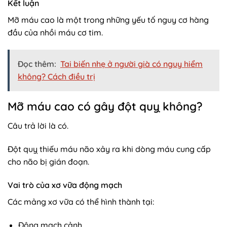
Kết luận
Mỡ máu cao là một trong những yếu tố nguy cơ hàng
đầu của nhồi máu cơ tim.
Đọc thêm:
Tai biến nhẹ ở người già có nguy hiểm
không? Cách điều trị
Mỡ máu cao có gây đột quỵ không?
Câu trả lời là có.
Đột quỵ thiếu máu não xảy ra khi dòng máu cung cấp
cho não bị gián đoạn.
Vai trò của xơ vữa động mạch
Các mảng xơ vữa có thể hình thành tại:
Động mạch cảnh.