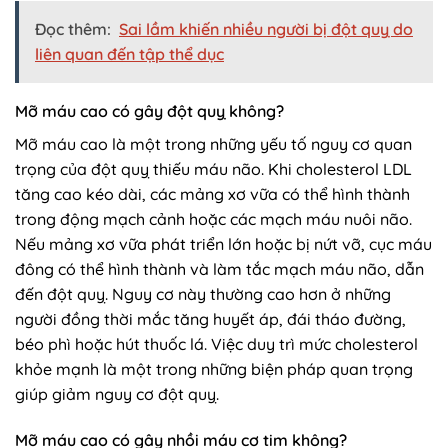
Đọc thêm:
Sai lầm khiến nhiều người bị đột quỵ do
liên quan đến tập thể dục
Mỡ máu cao có gây đột quỵ không?
Mỡ máu cao là một trong những yếu tố nguy cơ quan
trọng của đột quỵ thiếu máu não. Khi cholesterol LDL
tăng cao kéo dài, các mảng xơ vữa có thể hình thành
trong động mạch cảnh hoặc các mạch máu nuôi não.
Nếu mảng xơ vữa phát triển lớn hoặc bị nứt vỡ, cục máu
đông có thể hình thành và làm tắc mạch máu não, dẫn
đến đột quỵ. Nguy cơ này thường cao hơn ở những
người đồng thời mắc tăng huyết áp, đái tháo đường,
béo phì hoặc hút thuốc lá. Việc duy trì mức cholesterol
khỏe mạnh là một trong những biện pháp quan trọng
giúp giảm nguy cơ đột quỵ.
Mỡ máu cao có gây nhồi máu cơ tim không?