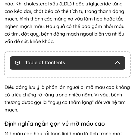
não. Khi cholesterol xấu (LDL) hoặc triglyceride tăng
cao kéo dài, chất béo có thể tích tụ trong thành động
mạch, hình thành các mảng xơ vữa làm hẹp hoặc tắc
nghẽn mạch máu. Hậu quả có thể bao gồm nhồi máu
cơ tim, đột quỵ, bệnh động mạch ngoại biên và nhiều
vấn đề sức khỏe khác.
Table of Contents
Điều đáng lưu ý là phần lớn người bị mỡ máu cao không
có triệu chứng rõ ràng trong nhiều năm. Vì vậy, bệnh
thường được gọi là “nguy cơ thầm lặng” đối với hệ tim
mạch.
Định nghĩa ngắn gọn về mỡ máu cao
Mỡ máu cao hay rối loạn lipid máu là tình trạng một