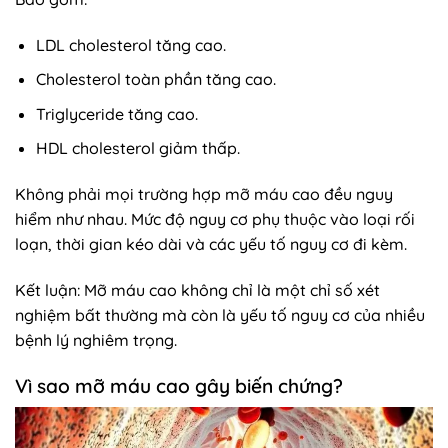
LDL cholesterol tăng cao.
Cholesterol toàn phần tăng cao.
Triglyceride tăng cao.
HDL cholesterol giảm thấp.
Không phải mọi trường hợp mỡ máu cao đều nguy
hiểm như nhau. Mức độ nguy cơ phụ thuộc vào loại rối
loạn, thời gian kéo dài và các yếu tố nguy cơ đi kèm.
Kết luận: Mỡ máu cao không chỉ là một chỉ số xét
nghiệm bất thường mà còn là yếu tố nguy cơ của nhiều
bệnh lý nghiêm trọng.
Vì sao mỡ máu cao gây biến chứng?