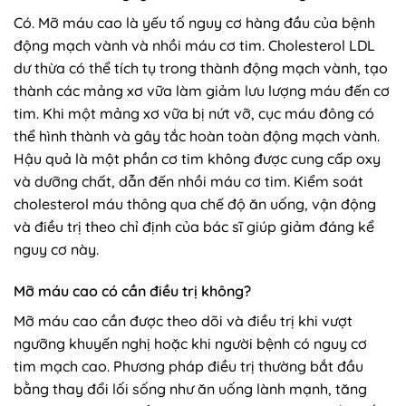
Có. Mỡ máu cao là yếu tố nguy cơ hàng đầu của bệnh
động mạch vành và nhồi máu cơ tim. Cholesterol LDL
dư thừa có thể tích tụ trong thành động mạch vành, tạo
thành các mảng xơ vữa làm giảm lưu lượng máu đến cơ
tim. Khi một mảng xơ vữa bị nứt vỡ, cục máu đông có
thể hình thành và gây tắc hoàn toàn động mạch vành.
Hậu quả là một phần cơ tim không được cung cấp oxy
và dưỡng chất, dẫn đến nhồi máu cơ tim. Kiểm soát
cholesterol máu thông qua chế độ ăn uống, vận động
và điều trị theo chỉ định của bác sĩ giúp giảm đáng kể
nguy cơ này.
Mỡ máu cao có cần điều trị không?
Mỡ máu cao cần được theo dõi và điều trị khi vượt
ngưỡng khuyến nghị hoặc khi người bệnh có nguy cơ
tim mạch cao. Phương pháp điều trị thường bắt đầu
bằng thay đổi lối sống như ăn uống lành mạnh, tăng