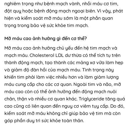
nghiêm trọng như bệnh mạch vành, nhồi máu cơ tim,
đột quỵ hoặc bệnh động mạch ngoại biên. Vì vậy, phát
hiện và kiểm soát mỡ máu sớm là một phần quan
trọng trong bảo vệ sức khỏe tim mạch.
Mỡ máu cao ảnh hưởng gì đến cơ thể?
Mỡ máu cao ảnh hưởng chủ yếu đến hệ tim mạch và
mạch máu. Cholesterol LDL dư thừa có thể tích tụ trên
thành động mạch, tạo thành các mảng xơ vữa làm hẹp
và giảm độ đàn hồi của mạch máu. Tình trạng này
khiến tim phải làm việc nhiều hơn và làm giảm lượng
máu cung cấp cho các cơ quan. Ngoài tim và não, mỡ
máu cao còn có thể ảnh hưởng đến động mạch nuôi
chân, thận và nhiều cơ quan khác. Triglyceride tăng quá
cao cũng có liên quan đến nguy cơ viêm tụy cấp. Do đó,
kiểm soát mỡ máu không chỉ giúp bảo vệ tim mà còn
góp phần duy trì sức khỏe toàn thân.