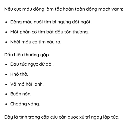
Nếu cục máu đông làm tắc hoàn toàn động mạch vành:
Dòng máu nuôi tim bị ngừng đột ngột.
Một phần cơ tim bắt đầu tổn thương.
Nhồi máu cơ tim xảy ra.
Dấu hiệu thường gặp
Đau tức ngực dữ dội.
Khó thở.
Vã mồ hôi lạnh.
Buồn nôn.
Choáng váng.
Đây là tình trạng cấp cứu cần được xử trí ngay lập tức.