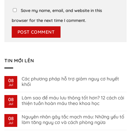
Save my name, email, and website in this
browser for the next time I comment.
TIN MỚI LÊN
Các phương pháp hỗ trợ giảm nguy cơ huyết
08
khối
Jul
No
Comments
Làm sao để máu lưu thông tốt hơn? 12 cách cải
on
08
Các
thiện tuần hoàn máu theo khoa học
Jul
phương
pháp
No
hỗ
Comments
Nguyên nhân gây tắc mạch máu: Những yếu tố
trợ
on
08
giảm
Làm
làm tăng nguy cơ và cách phòng ngừa
Jul
nguy
sao
cơ
để
No