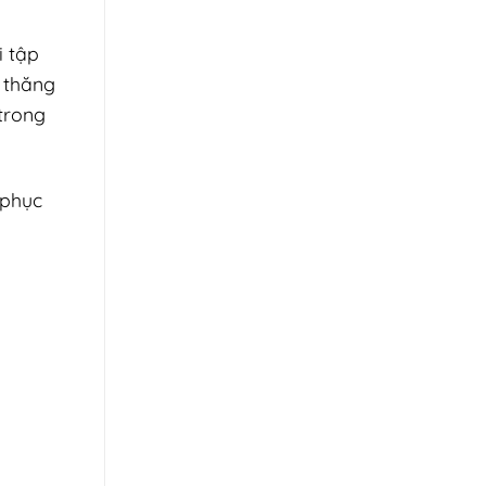
i tập
ữ thăng
 trong
 phục