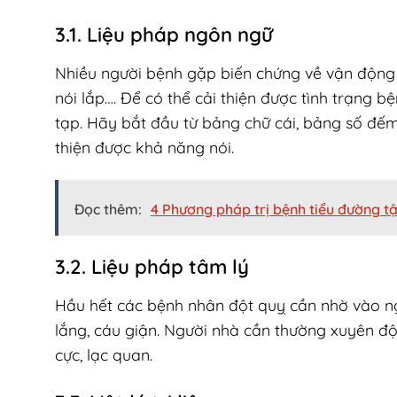
3.1. Liệu pháp ngôn ngữ
Nhiều người bệnh gặp biến chứng về vận động c
nói lắp…. Để có thể cải thiện được tình trạng 
tạp. Hãy bắt đầu từ bảng chữ cái, bảng số đếm r
thiện được khả năng nói.
Đọc thêm:
4 Phương pháp trị bệnh tiểu đường t
3.2. Liệu pháp tâm lý
Hầu hết các bệnh nhân đột quỵ cần nhờ vào ng
lắng, cáu giận. Người nhà cần thường xuyên độn
cực, lạc quan.