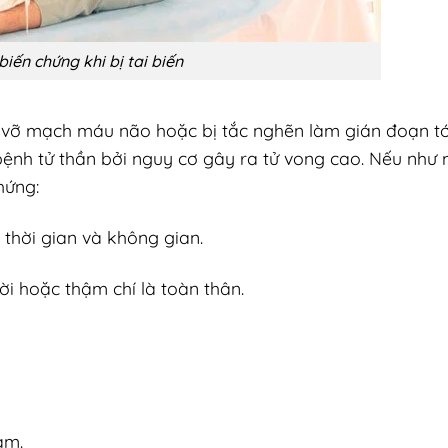
iến chứng khi bị tai biến
g vỡ mạch máu não hoặc bị tắc nghẽn làm gián đoạn tớ
ệnh tử thần bởi nguy cơ gây ra tử vong cao. Nếu như
hứng:
 thời gian và không gian.
ười hoặc thậm chí là toàn thân.
ảm.