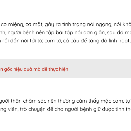
ơ miệng, cơ mặt, gây ra tình trạng nói ngọng, nói khô
bệnh, người bệnh nên tập bài tập nói đơn giản, sau đó m
ồi dần nói tới từ, cụm từ, cả câu để tăng độ linh hoạt,
ận gốc hiệu quả mà dễ thực hiện
ười thân chăm sóc nên thường cảm thấy mặc cảm, tự t
g viên, trò chuyện để cho người bệnh giữ được tinh th