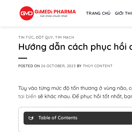
Skip
to
TRANG CHỦ
GIỚI TH
content
TIN TỨC
,
ĐỘT QUỴ, TIM MẠCH
Hướng dẫn cách phục hồi c
POSTED ON
26 OCTOBER, 2023
BY
THÙY CONTENT
Tùy vào từng mức độ tổn thương ở vùng não, 
tai biến
sẽ khác nhau. Để phục hồi tốt nhất, bạ
Table of Contents