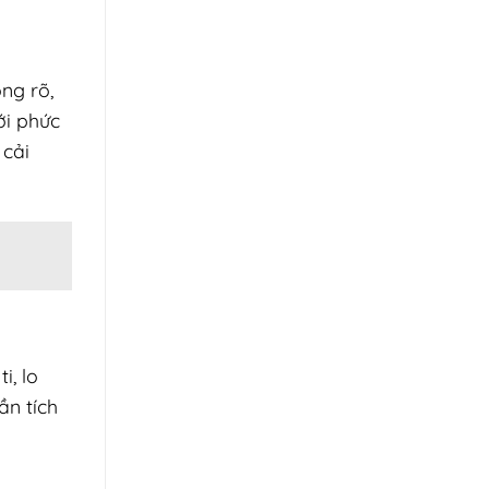
ng rõ,
ới phức
 cải
i, lo
ần tích