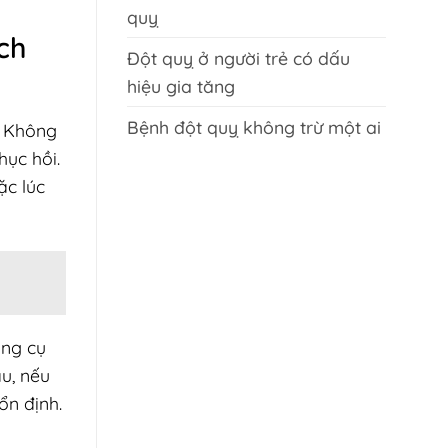
quỵ
ch
Đột quỵ ở người trẻ có dấu
hiệu gia tăng
Bệnh đột quỵ không trừ một ai
. Không
hục hồi.
ặc lúc
ụng cụ
u, nếu
ổn định.