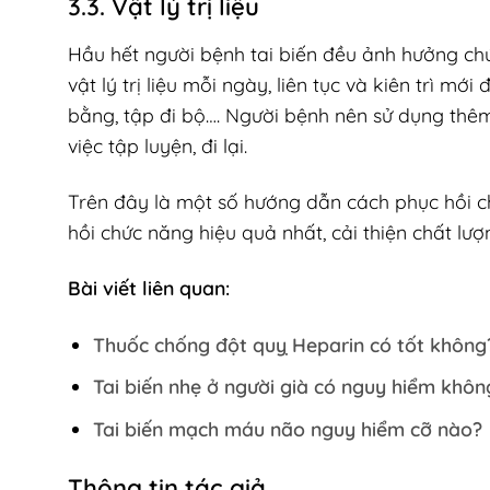
3.3. Vật lý trị liệu
Hầu hết người bệnh tai biến đều ảnh hưởng ch
vật lý trị liệu mỗi ngày, liên tục và kiên trì m
bằng, tập đi bộ…. Người bệnh nên sử dụng thêm 
việc tập luyện, đi lại.
Trên đây là một số hướng dẫn cách phục hồi c
hồi chức năng hiệu quả nhất, cải thiện chất lư
Bài viết liên quan:
Thuốc chống đột quỵ Heparin có tốt không
Tai biến nhẹ ở người già có nguy hiểm không
Tai biến mạch máu não nguy hiểm cỡ nào?
Thông tin tác giả