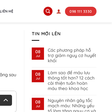
098 111 3330
LIÊN HỆ
TIN MỚI LÊN
Các phương pháp hỗ
08
trợ giảm nguy cơ huyết
Jul
khối
No
Comments
Làm sao để máu lưu
on
08
năng sau
Các
thông tốt hơn? 12 cách
Jul
phương
cải thiện tuần hoàn
pháp
hỗ
máu theo khoa học
trợ
giảm
No
nguy
Comments
Nguyên nhân gây tắc
on
08
cơ
Làm
huyết
mạch máu: Những yếu
Jul
sao
khối
tố làm tăng nguy cơ và
để