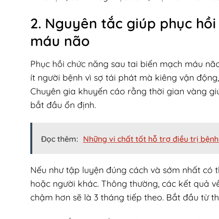
2. Nguyên tắc giúp phục hồi
máu não
Phục hồi chức năng sau tai biến mạch máu não 
ít người bệnh vì sợ tái phát mà kiêng vận động,
Chuyên gia khuyến cáo rằng thời gian vàng giú
bắt đầu ổn định.
Đọc thêm:
Những vi chất tốt hỗ trợ điều trị bện
Nếu như tập luyện đúng cách và sớm nhất có thể
hoặc người khác. Thông thường, các kết quả về
chậm hơn sẽ là 3 tháng tiếp theo. Bắt đầu từ th