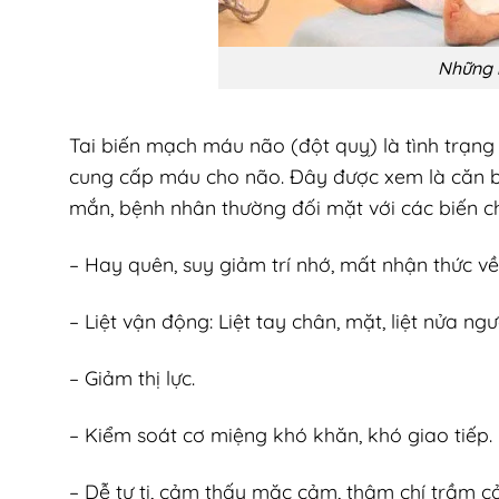
Những b
Tai biến mạch máu não (đột quỵ) là tình trạn
cung cấp máu cho não. Đây được xem là căn b
mắn, bệnh nhân thường đối mặt với các biến c
– Hay quên, suy giảm trí nhớ, mất nhận thức về
– Liệt vận động: Liệt tay chân, mặt, liệt nửa ng
– Giảm thị lực.
– Kiểm soát cơ miệng khó khăn, khó giao tiếp.
– Dễ tự ti, cảm thấy mặc cảm, thậm chí trầm c