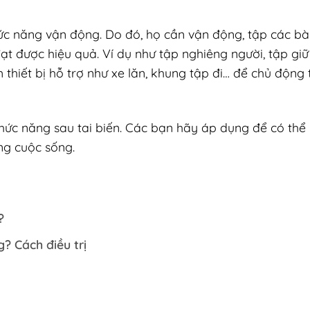
ức năng vận động. Do đó, họ cần vận động, tập các bà
ới đạt được hiệu quả. Ví dụ như tập nghiêng người, tập gi
thiết bị hỗ trợ như xe lăn, khung tập đi… để chủ động
hức năng sau tai biến. Các bạn hãy áp dụng để có thể
ợng cuộc sống.
?
? Cách điều trị