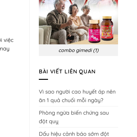
biến
chứng
và
phòng
ngừa
i việc
 may
combo gimedi (1)
BÀI VIẾT LIÊN QUAN
Vì sao người cao huyết áp nên
ăn 1 quả chuối mỗi ngày?
Phòng ngừa biến chứng sau
đột quỵ
Dấu hiệu cảnh báo sớm đột