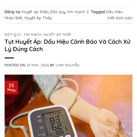
Đăng tại
Huyết áp thấp
,
Đột quỵ, tim mạch
|
Tagged
Dấu Hiệu
Nhận Biết
,
Huyết Áp Thấp
Viết bình luận
ĐỘT QUỴ, TIM MẠCH
,
HUYẾT ÁP THẤP
Tụt Huyết Áp: Dấu Hiệu Cảnh Báo Và Cách Xử
Lý Đúng Cách
POSTED ON
23 MAY, 2026
BY
LINH NGUYỄN
23
May