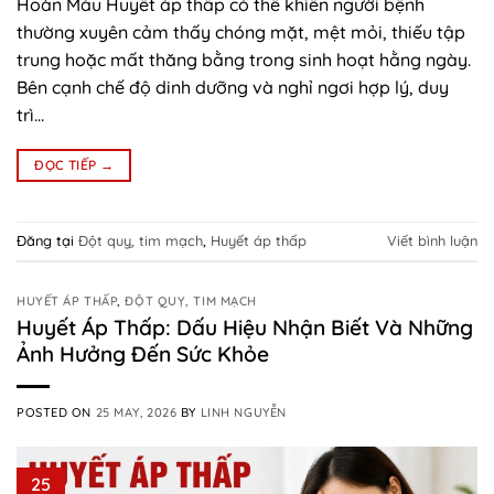
Hoàn Máu Huyết áp thấp có thể khiến người bệnh
thường xuyên cảm thấy chóng mặt, mệt mỏi, thiếu tập
trung hoặc mất thăng bằng trong sinh hoạt hằng ngày.
Bên cạnh chế độ dinh dưỡng và nghỉ ngơi hợp lý, duy
trì…
ĐỌC TIẾP
→
Đăng tại
Đột quỵ, tim mạch
,
Huyết áp thấp
Viết bình luận
HUYẾT ÁP THẤP
,
ĐỘT QUỴ, TIM MẠCH
Huyết Áp Thấp: Dấu Hiệu Nhận Biết Và Những
Ảnh Hưởng Đến Sức Khỏe
POSTED ON
25 MAY, 2026
BY
LINH NGUYỄN
25