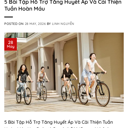
5 Bài Tập Hỗ Trợ Tăng Huyết Áp Và Cải Thiện
Tuần Hoàn Máu
POSTED ON
28 MAY, 2026
BY
LINH NGUYỄN
28
May
5 Bài Tập Hỗ Trợ Tăng Huyết Áp Và Cải Thiện Tuần