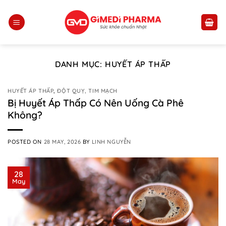
Skip
to
content
DANH MỤC:
HUYẾT ÁP THẤP
HUYẾT ÁP THẤP
,
ĐỘT QUỴ, TIM MẠCH
Bị Huyết Áp Thấp Có Nên Uống Cà Phê
Không?
POSTED ON
28 MAY, 2026
BY
LINH NGUYỄN
28
May