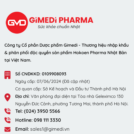
Công ty Cổ phần Dược phẩm Gimedi - Thương hiệu nhập khẩu
& phân phối độc quyền sản phẩm Hokoen Pharma Nhật Bản
tại Việt Nam.
Số CNĐKKD: 0109908093
Ngày cấp: 07/06/2024 (Đã cập nhật)
Cơ quan cấp: Sở Kế hoạch và Đầu tư Thành phố Hà Nội
Địa chỉ:
Văn phòng đại diện tại Tòa nhà Geleximco 130
Nguyễn Đức Cảnh, phường Tương Mai, thành phố Hà Nội.
Tel: (024) 3950 5566
Hotline: 098 111 3330
Email:
sales1@gimedi.vn