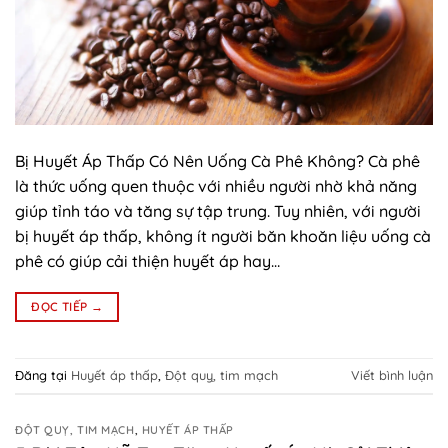
Bị Huyết Áp Thấp Có Nên Uống Cà Phê Không? Cà phê
là thức uống quen thuộc với nhiều người nhờ khả năng
giúp tỉnh táo và tăng sự tập trung. Tuy nhiên, với người
bị huyết áp thấp, không ít người băn khoăn liệu uống cà
phê có giúp cải thiện huyết áp hay…
ĐỌC TIẾP
→
Đăng tại
Huyết áp thấp
,
Đột quỵ, tim mạch
Viết bình luận
ĐỘT QUỴ, TIM MẠCH
,
HUYẾT ÁP THẤP