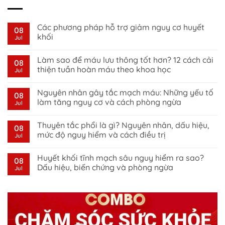
Các phương pháp hỗ trợ giảm nguy cơ huyết
08
khối
Jul
No
Comments
Làm sao để máu lưu thông tốt hơn? 12 cách cải
on
08
Các
thiện tuần hoàn máu theo khoa học
Jul
phương
pháp
No
hỗ
Comments
Nguyên nhân gây tắc mạch máu: Những yếu tố
trợ
on
08
giảm
Làm
làm tăng nguy cơ và cách phòng ngừa
Jul
nguy
sao
cơ
để
No
huyết
máu
Comments
Thuyên tắc phổi là gì? Nguyên nhân, dấu hiệu,
khối
lưu
on
08
thông
Nguyên
mức độ nguy hiểm và cách điều trị
Jul
tốt
nhân
hơn?
gây
No
12
tắc
Comments
Huyết khối tĩnh mạch sâu nguy hiểm ra sao?
cách
mạch
on
08
cải
máu:
Thuyên
Dấu hiệu, biến chứng và phòng ngừa
Jul
thiện
Những
tắc
tuần
yếu
phổi
No
hoàn
tố
là
Comments
máu
làm
gì?
on
theo
tăng
Nguyên
Huyết
khoa
nguy
nhân,
khối
học
cơ
dấu
tĩnh
và
hiệu,
mạch
cách
mức
sâu