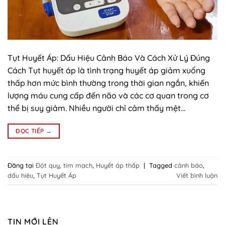
Tụt Huyết Áp: Dấu Hiệu Cảnh Báo Và Cách Xử Lý Đúng
Cách Tụt huyết áp là tình trạng huyết áp giảm xuống
thấp hơn mức bình thường trong thời gian ngắn, khiến
lượng máu cung cấp đến não và các cơ quan trong cơ
thể bị suy giảm. Nhiều người chỉ cảm thấy mệt…
ĐỌC TIẾP
→
Đăng tại
Đột quỵ, tim mạch
,
Huyết áp thấp
|
Tagged
cảnh báo
,
dấu hiệu
,
Tụt Huyết Áp
Viết bình luận
TIN MỚI LÊN