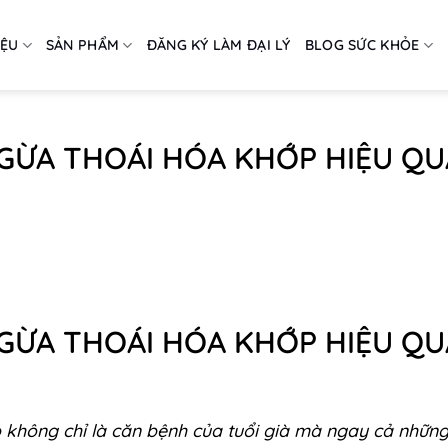
IỆU
SẢN PHẨM
ĐĂNG KÝ LÀM ĐẠI LÝ
BLOG SỨC KHỎE
NGỪA THOÁI HÓA KHỚP HIỆU QU
NGỪA THOÁI HÓA KHỚP HIỆU QU
p không chỉ là căn bệnh của tuổi già mà ngay cả nhữn