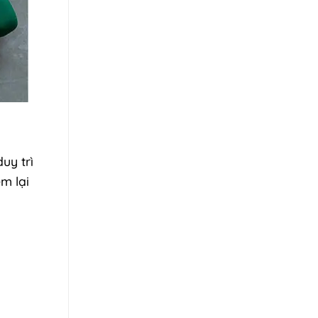
uy trì
m lại