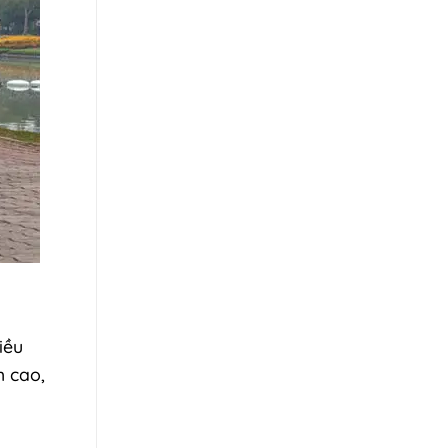
iều
h cao,