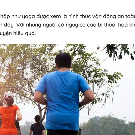
ộ thấp như yoga được xem là hình thức vận động an toàn
n đây. Với những người có nguy cơ cao bị thoái hoá k
luyện hiệu quả.