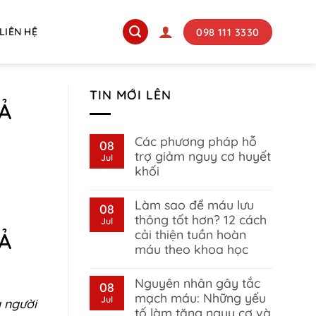
098 111 3330
LIÊN HỆ
TIN MỚI LÊN
Ả
Các phương pháp hỗ
08
trợ giảm nguy cơ huyết
Jul
khối
No
Comments
Làm sao để máu lưu
on
08
Các
thông tốt hơn? 12 cách
Jul
phương
cải thiện tuần hoàn
Ả
pháp
hỗ
máu theo khoa học
trợ
giảm
No
nguy
Comments
Nguyên nhân gây tắc
on
08
cơ
Làm
huyết
mạch máu: Những yếu
Jul
g người
sao
khối
tố làm tăng nguy cơ và
để