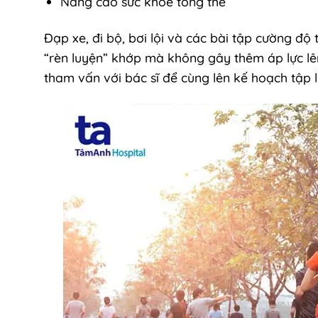
Nâng cao sức khỏe tổng thể
Đạp xe, đi bộ, bơi lội và các bài tập cường đ
“rèn luyện” khớp mà không gây thêm áp lực lê
tham vấn với bác sĩ để cùng lên kế hoạch tập 