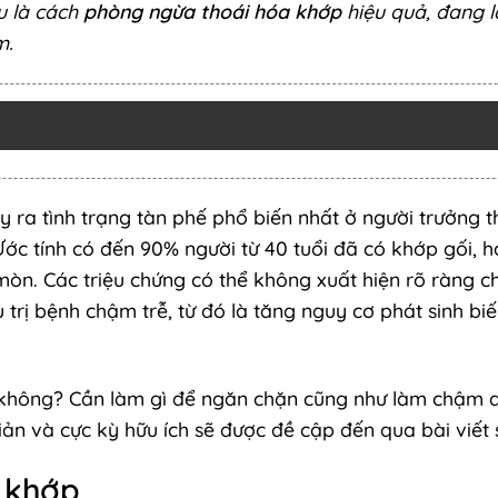
u là cách
phòng ngừa thoái hóa khớp
hiệu quả, đang 
m.
ra tình trạng tàn phế phổ biến nhất ở người trưởng t
 Ước tính có đến 90% người từ 40 tuổi đã có khớp gối, h
mòn. Các triệu chứng có thể không xuất hiện rõ ràng c
 trị bệnh chậm trễ, từ đó là tăng nguy cơ phát sinh bi
 không? Cần làm gì để ngăn chặn cũng như làm chậm q
 và cực kỳ hữu ích sẽ được đề cập đến qua bài viết 
 khớp