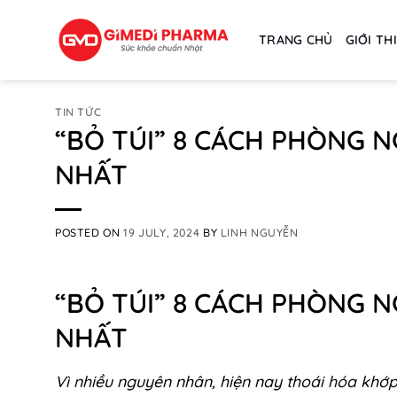
Skip
to
TRANG CHỦ
GIỚI TH
content
TIN TỨC
“BỎ TÚI” 8 CÁCH PHÒNG 
NHẤT
POSTED ON
19 JULY, 2024
BY
LINH NGUYỄN
“BỎ TÚI” 8 CÁCH PHÒNG 
NHẤT
Vì nhiều nguyên nhân, hiện nay thoái hóa khớ