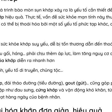
 trình bào mòn sụn khớp xảy ra là yếu tố cần thiết để
ớp
hiệu quả. Thực tế, vấn đề sức khỏe mạn tính này th
n có thể bị thoái hóa bởi một số yếu tố phức tạp khác,
ức khỏe khớp suy yếu, dễ bị tổn thương dẫn đến tho
 gối, háng… phải chịu thêm áp lực, làm tăng nguy cơ 
óa khớp
diễn ra nhanh hơn
, yếu tố di truyền, chủng tộc…
p
, đái tháo đường (tiểu đường),
gout (gút)
… cũng góp 
gặp như đau sưng,
cứng khớp
và vận động khó khăn, từ
oạt hàng ngày của bệnh nhân.
i hóa khớp đơn giản, hiệu quả