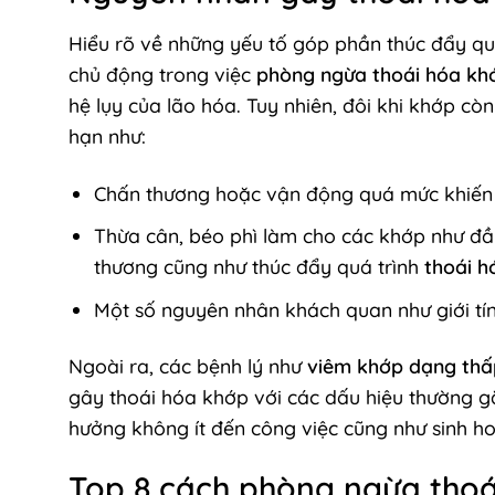
Hiểu rõ về những yếu tố góp phần thúc đẩy quá
chủ động trong việc
phòng ngừa thoái hóa kh
hệ lụy của lão hóa. Tuy nhiên, đôi khi khớp cò
hạn như:
Chấn thương hoặc vận động quá mức khiến s
Thừa cân, béo phì làm cho các khớp như đầu
thương cũng như thúc đẩy quá trình
thoái h
Một số nguyên nhân khách quan như giới tính
Ngoài ra, các bệnh lý như
viêm khớp dạng thấ
gây thoái hóa khớp với các dấu hiệu thường 
hưởng không ít đến công việc cũng như sinh h
Top 8 cách phòng ngừa thoá