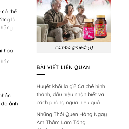
biến
chứng
và
 có thể
phòng
ngừa
ường là
 chẳng
combo gimedi (1)
ái hóa
chấn
BÀI VIẾT LIÊN QUAN
Huyết khối là gì? Cơ chế hình
thành, dấu hiệu nhận biết và
phần
cách phòng ngừa hiệu quả
 đó ảnh
Những Thói Quen Hàng Ngày
Âm Thầm Làm Tăng