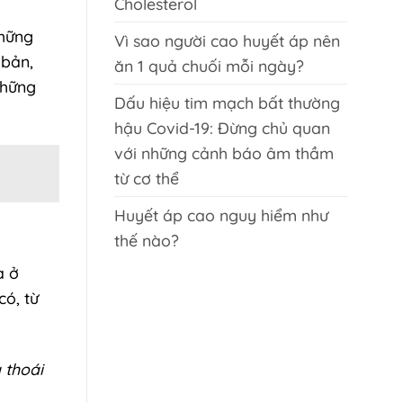
Cholesterol
những
Vì sao người cao huyết áp nên
 bản,
ăn 1 quả chuối mỗi ngày?
những
Dấu hiệu tim mạch bất thường
hậu Covid-19: Đừng chủ quan
với những cảnh báo âm thầm
từ cơ thể
Huyết áp cao nguy hiểm như
thế nào?
à ở
có, từ
 thoái