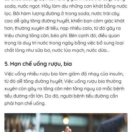
soda, nước ngọt. Hãy làm dịu những cơn khát bằng nước
lọc. Bởi hàm lượng đường ở trong soda, nước trái cây
cao dễ gây tăng đường huyết, khiến bạn cảm giác khát
hơn, thường xuyên đi tiểu, nạp nhiều calo, từ đó gây ra
triệu chứng tăng cân, béo phì. Bên cạnh đó, điều quan
trọng là duy trì nước trong ngày bằng việc bổ sung loại
chất lỏng như sữa bơ, nước lúa mạch, nước dừa…
5. Hạn chế uống rượu, bia
Việc uống nhiều rượu bia làm giảm độ nhạy của insulin,
từ đó dễ tăng đường huyết. Việc uống rượu bia thường
xuyên còn gây ra tăng cân nên tăng nguy cơ mắc bệnh
tiểu đường rất lớn. Do đó, người bệnh tiểu đường cần
phải hạn chế uống.