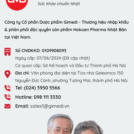
Công ty Cổ phần Dược phẩm Gimedi - Thương hiệu nhập khẩu
& phân phối độc quyền sản phẩm Hokoen Pharma Nhật Bản
tại Việt Nam.
Số CNĐKKD: 0109908093
Ngày cấp: 07/06/2024 (Đã cập nhật)
Cơ quan cấp: Sở Kế hoạch và Đầu tư Thành phố Hà Nội
Địa chỉ:
Văn phòng đại diện tại Tòa nhà Geleximco 130
Nguyễn Đức Cảnh, phường Tương Mai, thành phố Hà Nội.
Tel: (024) 3950 5566
Hotline: 098 111 3330
Email:
sales1@gimedi.vn