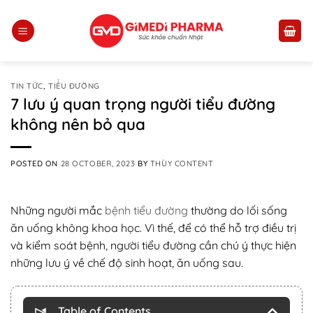
Skip
to
content
TIN TỨC
,
TIỂU ĐƯỜNG
7 lưu ý quan trọng người tiểu đường
không nên bỏ qua
POSTED ON
28 OCTOBER, 2023
BY
THÙY CONTENT
Những người mắc
bệnh tiểu đường
thường do lối sống
ăn uống không khoa học. Vì thế, để có thể hỗ trợ điều trị
và kiểm soát bệnh, người tiểu đường cần chú ý thực hiện
những lưu ý về chế độ sinh hoạt, ăn uống sau.
Table of Contents