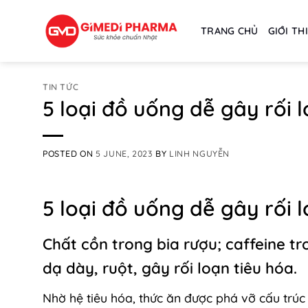
Skip
to
TRANG CHỦ
GIỚI TH
content
TIN TỨC
5 loại đồ uống dễ gây rối 
POSTED ON
5 JUNE, 2023
BY
LINH NGUYỄN
5 loại đồ uống dễ gây rối 
Chất cồn trong bia rượu; caffeine t
dạ dày, ruột, gây rối loạn tiêu hóa.
Nhờ hệ tiêu hóa, thức ăn được phá vỡ cấu trúc