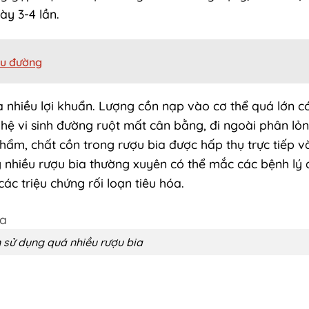
ày 3-4 lần.
iểu đường
a nhiều lợi khuẩn. Lượng cồn nạp vào cơ thể quá lớn c
 hệ vi sinh đường ruột mất cân bằng, đi ngoài phân lỏ
 phẩm, chất cồn trong rượu bia được hấp thụ trực tiếp 
nhiều rượu bia thường xuyên có thể mắc các bệnh lý 
ác triệu chứng rối loạn tiêu hóa.
 sử dụng quá nhiều rượu bia