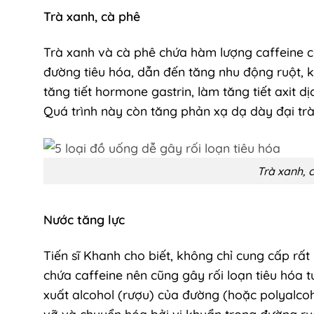
Trà xanh, cà phê
Trà xanh và cà phê chứa hàm lượng caffeine c
đường tiêu hóa, dẫn đến tăng nhu động ruột, kh
tăng tiết hormone gastrin, làm tăng tiết axit 
Quá trình này còn tăng phản xạ dạ dày đại trà
Trà xanh, 
Nước tăng lực
Tiến sĩ Khanh cho biết, không chỉ cung cấp rất
chứa caffeine nên cũng gây rối loạn tiêu hóa 
xuất alcohol (rượu) của đường (hoặc polyalcoho
vỡ và chuyển hóa bởi vi khuẩn trong đường ru