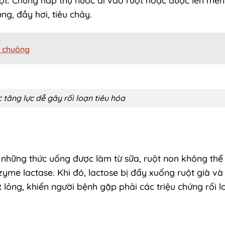
g, đầy hơi, tiêu chảy.
ớt chuông
tăng lực dễ gây rối loạn tiêu hóa
ụ những thức uống được làm từ sữa, ruột non không th
zyme lactase. Khi đó, lactose bị đẩy xuống ruột già và 
 lỏng, khiến người bệnh gặp phải các triệu chứng rối l