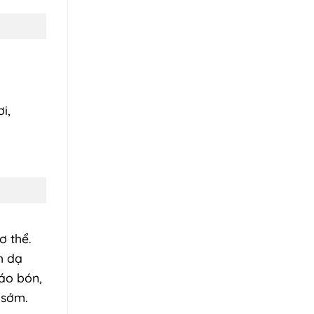
i,
ơ thể.
h dạ
táo bón,
 sớm.