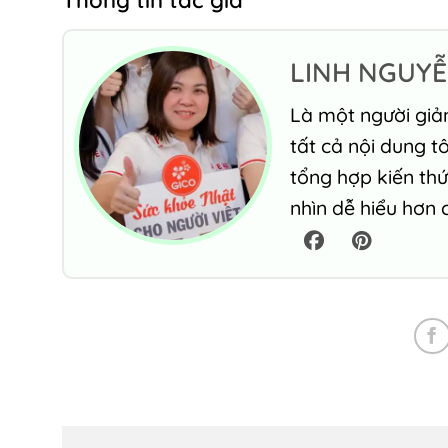
Thông tin tác giả
LINH NGUY
Là một người giả
tất cả nội dung t
tổng hợp kiến th
nhìn dễ hiểu hơn 