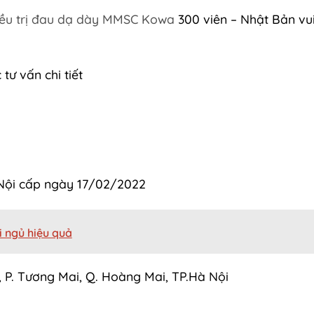
điều trị đau dạ dày MMSC Kowa
300 viên – Nhật Bản vu
tư vấn chi tiết
Nội cấp ngày 17/02/2022
i ngủ hiệu quả
 P. Tương Mai, Q. Hoàng Mai, TP.Hà Nội