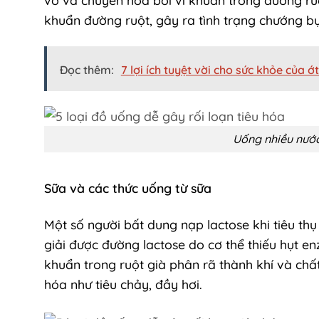
khuẩn đường ruột, gây ra tình trạng chướng bụn
Đọc thêm:
7 lợi ích tuyệt vời cho sức khỏe của 
Uống nhiều nước 
Sữa và các thức uống từ sữa
Một số người bất dung nạp lactose khi tiêu th
giải được đường lactose do cơ thể thiếu hụt en
khuẩn trong ruột già phân rã thành khí và chất
hóa như tiêu chảy, đầy hơi.