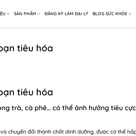
IỆU
SẢN PHẨM
ĐĂNG KÝ LÀM ĐẠI LÝ
BLOG SỨC KHỎE
loạn tiêu hóa
loạn tiêu hóa
rong trà, cà phê… có thể ảnh hưởng tiêu cự
 và chuyển đổi thành chất dinh dưỡng, được cơ thể hấp