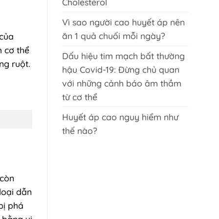
Cholesterol
Vì sao người cao huyết áp nên
ăn 1 quả chuối mỗi ngày?
 của
h cơ thể
Dấu hiệu tim mạch bất thường
ng ruột.
hậu Covid-19: Đừng chủ quan
với những cảnh báo âm thầm
từ cơ thể
Huyết áp cao nguy hiểm như
thế nào?
 còn
loại dẫn
bị phá
 bằng vi