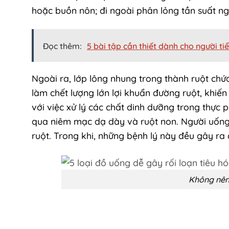
hoặc buồn nôn; đi ngoài phân lỏng tần suất ng
Đọc thêm:
5 bài tập cần thiết dành cho người t
Ngoài ra, lớp lông nhung trong thành ruột chứ
làm chết lượng lớn lợi khuẩn đường ruột, khiến
với việc xử lý các chất dinh dưỡng trong thực
qua niêm mạc dạ dày và ruột non. Người uống 
ruột. Trong khi, những bệnh lý này đều gây ra c
Không nên