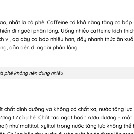
ao, nhất là cà phê. Caffeine có khả năng tăng co bóp
iến đi ngoài phân lỏng. Uống nhiều caffeine kích thíc
dịch vị, dạ dày co bóp nhiều hơn, đẩy nhanh thức ăn xuố
ng, dẫn đến đi ngoài phân lỏng.
cà phê không nên dùng nhiều
 ít chất dinh dưỡng và không có chất xơ, nước tăng lực
tương tự cà phê. Chất tạo ngọt hoặc rượu đường – một 
l) như maltitol, xylitol trong nước tăng lực không thể 
ột. Chúng hấp thụ nước đi vào ruột hoặc được lên men