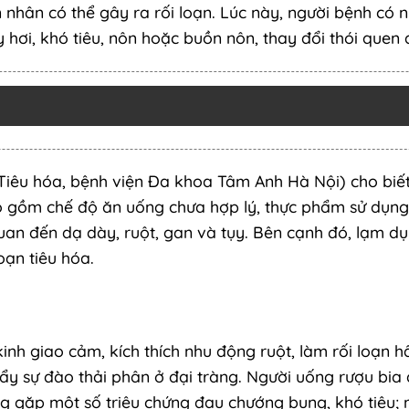
n nhân có thể gây ra rối loạn. Lúc này, người bệnh có 
hơi, khó tiêu, nôn hoặc buồn nôn, thay đổi thói quen đ
 Tiêu hóa, bệnh viện Đa khoa Tâm Anh Hà Nội) cho biết
o gồm chế độ ăn uống chưa hợp lý, thực phẩm sử dụn
uan đến dạ dày, ruột, gan và tụy. Bên cạnh đó, lạm d
oạn tiêu hóa.
nh giao cảm, kích thích nhu động ruột, làm rối loạn h
đẩy sự đào thải phân ở đại tràng. Người uống rượu bia
ờng gặp một số triệu chứng đau chướng bụng, khó tiêu; 