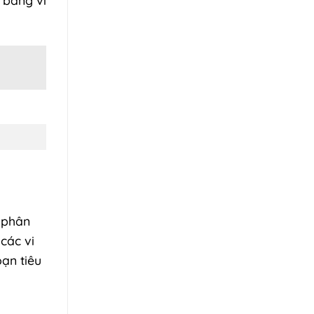
ể phân
các vi
oạn tiêu