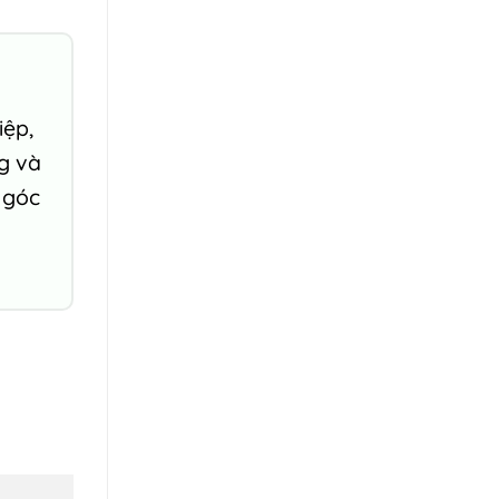
iệp,
ng và
 góc