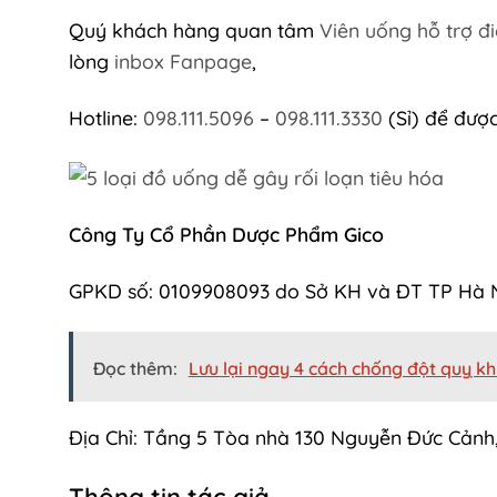
Quý khách hàng quan tâm
Viên uống hỗ trợ 
lòng
inbox Fanpage
,
Hotline:
098.111.5096
–
098.111.3330
(Sỉ) để được 
Công Ty Cổ Phần Dược Phẩm Gico
GPKD số: 0109908093 do Sở KH và ĐT TP Hà 
Đọc thêm:
Lưu lại ngay 4 cách chống đột quỵ kh
Địa Chỉ: Tầng 5 Tòa nhà 130 Nguyễn Đức Cảnh,