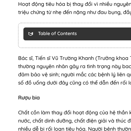
Hoạt động tiêu hóa bị thay đổi vì nhiều nguyê
triệu chứng từ nhẹ đến nặng như đau bụng, đầy 
Table of Contents
Bác sĩ, Tiến sĩ Vũ Trường Khanh (Trưởng khoa
thường nguyên nhân gây ra tình trạng này ba
đảm bảo vệ sinh; người mắc các bệnh lý liên q
số đồ uống dưới đây cũng có thể dẫn đến rối l
Rượu bia
Chất cồn làm thay đổi hoạt động của hệ thần ki
nước, chất dinh dưỡng, chất điện giải và thúc 
nhiều dễ bị rối loạn tiêu hóa. Người bệnh thư