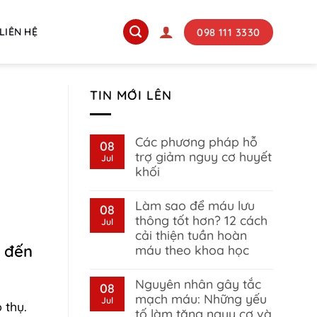
098 111 3330
LIÊN HỆ
TIN MỚI LÊN
Các phương pháp hỗ
08
trợ giảm nguy cơ huyết
Jul
khối
No
Comments
Làm sao để máu lưu
on
08
Các
thông tốt hơn? 12 cách
Jul
phương
cải thiện tuần hoàn
pháp
hỗ
c đến
máu theo khoa học
trợ
giảm
No
nguy
Comments
Nguyên nhân gây tắc
on
08
cơ
Làm
huyết
mạch máu: Những yếu
Jul
 thụ.
sao
khối
tố làm tăng nguy cơ và
để