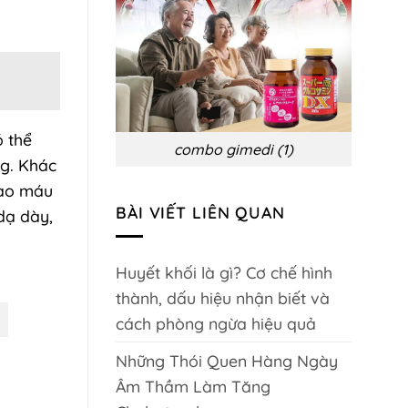
biến
chứng
và
phòng
ngừa
ó thể
combo gimedi (1)
ng. Khác
vào máu
BÀI VIẾT LIÊN QUAN
dạ dày,
Huyết khối là gì? Cơ chế hình
thành, dấu hiệu nhận biết và
cách phòng ngừa hiệu quả
Những Thói Quen Hàng Ngày
Âm Thầm Làm Tăng