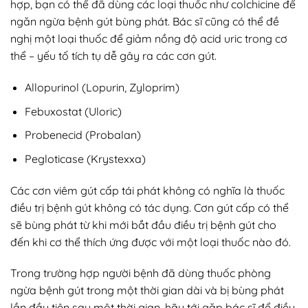
hợp, bạn có thể đã dùng các loại thuốc như colchicine để
ngăn ngừa bệnh gút bùng phát. Bác sĩ cũng có thể đề
nghị một loại thuốc để giảm nồng độ acid uric trong cơ
thể – yếu tố tích tụ dễ gây ra các cơn gút.
Allopurinol (Lopurin, Zyloprim)
Febuxostat (Uloric)
Probenecid (Probalan)
Pegloticase (Krystexxa)
Các cơn viêm gút cấp tái phát không có nghĩa là thuốc
điều trị bệnh gút không có tác dụng. Cơn gút cấp có thể
sẽ bùng phát từ khi mới bắt đầu điều trị bệnh gút cho
đến khi cơ thể thích ứng được với một loại thuốc nào đó.
Trong trường hợp người bệnh đã dùng thuốc phòng
ngừa bệnh gút trong một thời gian dài và bị bùng phát
lần đầu tiên sau một thời gian, hãy tới gặp bác sĩ để điều