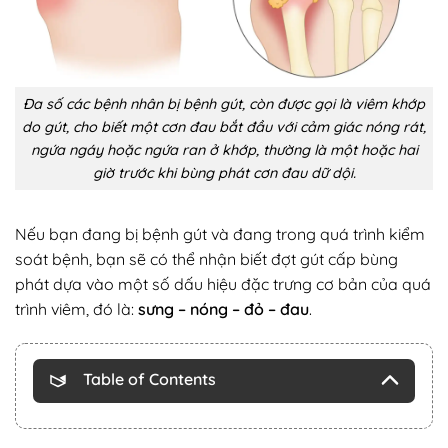
Đa số các bệnh nhân bị bệnh gút, còn được gọi là viêm khớp
do gút, cho biết một cơn đau bắt đầu với cảm giác nóng rát,
ngứa ngáy hoặc ngứa ran ở khớp, thường là một hoặc hai
giờ trước khi bùng phát cơn đau dữ dội.
Nếu bạn đang bị bệnh gút và đang trong quá trình kiểm
soát bệnh, bạn sẽ có thể nhận biết đợt gút cấp bùng
phát dựa vào một số dấu hiệu đặc trưng cơ bản của quá
trình viêm, đó là:
sưng – nóng – đỏ – đau
.
Table of Contents