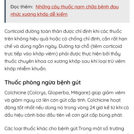
Đọc thêm:
Những cây thuốc nam chữa bệnh đau
nhức xương khớp dễ kiếm
Corticoid đường toàn thân được chỉ định khi các thuốc
trên không hiệu quả hoặc có chống chỉ định, cần rất hạn
chế và dùng ngắn ngày. Đường tại chỗ (tiêm corticoid
trực tiếp vào khớp viêm) phải được thực hiện bởi thầy
thuốc chuyên khoa cơ xương khớp sau khi loại trừ viêm
khớp nhiễm khuẩn.
Thuốc phòng ngừa bệnh gút
Colchicine (Colcrys, Gloperba, Mitigare) giúp giảm viêm
và giảm nguy cơ lên cơn gút cấp tính. Colchicine hoạt
động tốt nhất nếu dùng nó trong vòng 24 giờ kể từ khi có
dấu hiệu cảnh báo đầu tiên về cơn gút cấp bùng phát.
Các loại thuốc khác cho bệnh gút.Trong một số trường