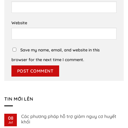
Website
Save my name, email, and website in this
browser for the next time I comment.
TIN MỚI LÊN
Các phương pháp hỗ trợ giảm nguy cơ huyết
08
khối
Jul
No