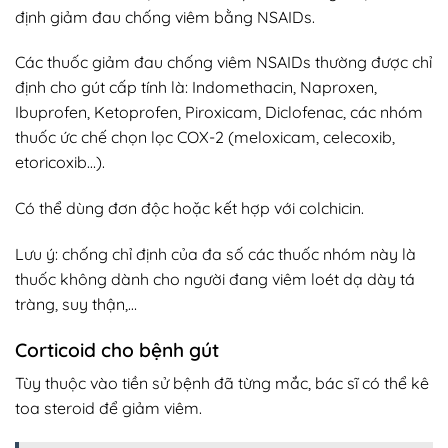
định giảm đau chống viêm bằng NSAIDs.
Các thuốc giảm đau chống viêm NSAIDs thường được chỉ
định cho gút cấp tính là: Indomethacin, Naproxen,
Ibuprofen, Ketoprofen, Piroxicam, Diclofenac, các nhóm
thuốc ức chế chọn lọc COX-2 (meloxicam, celecoxib,
etoricoxib…).
Có thể dùng đơn độc hoặc kết hợp với colchicin.
Lưu ý: chống chỉ định của đa số các thuốc nhóm này là
thuốc không dành cho người đang viêm loét dạ dày tá
tràng, suy thận,…
Corticoid cho bệnh gút
Tùy thuộc vào tiền sử bệnh đã từng mắc, bác sĩ có thể kê
toa steroid để giảm viêm.