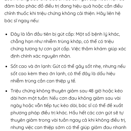
đảm bảo phác đồ điều trị đang hiệu quả hoặc cần điều
chỉnh thuốc khi triệu chứng không cải thiện. Hãy liên hệ
bác sĩ ngay nếu:
Đây là lần đầu tiên bị gút cấp: Một số bệnh lý khác,
chẳng hạn như nhiễm trùng khớp, có thể có triệu
chứng tương tự cơn gút cấp. Việc thăm khám giúp xác
định chính xác nguyên nhân.
Sốt cao và ớn lạnh: Gút có thể gây sốt nhẹ, nhưng nếu
sốt cao kèm theo ớn lạnh, có thể đây là dấu hiệu
nhiễm trùng cần can thiệp y tế.
Triệu chứng không thuyên giảm sau 48 giờ hoặc kéo
dài hơn một tuần: Nếu cơn đau không giảm sau vài
ngày hoặc vẫn tiếp tục kéo dài, bác sĩ có thể đề xuất
phương pháp điều trị khác. Hầu hết các cơn gút sẽ tự
thuyên giảm trong vài tuần ngay cả khi không điều trị,
nhưng việc can thiệp sớm có thể giúp giảm đau nhanh