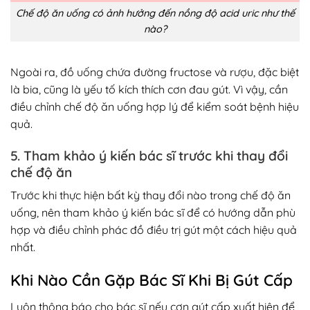
Chế độ ăn uống có ảnh hưởng đến nồng độ acid uric như thế
nào?
Ngoài ra, đồ uống chứa đường fructose và rượu, đặc biệt
là bia, cũng là yếu tố kích thích cơn đau gút. Vì vậy, cần
điều chỉnh chế độ ăn uống hợp lý để kiểm soát bệnh hiệu
quả.
5. Tham khảo ý kiến bác sĩ trước khi thay đổi
chế độ ăn
Trước khi thực hiện bất kỳ thay đổi nào trong chế độ ăn
uống, nên tham khảo ý kiến bác sĩ để có hướng dẫn phù
hợp và điều chỉnh phác đồ điều trị gút một cách hiệu quả
nhất.
Khi Nào Cần Gặp Bác Sĩ Khi Bị Gút Cấp
Luôn thông báo cho bác sĩ nếu cơn gút cấp xuất hiện để