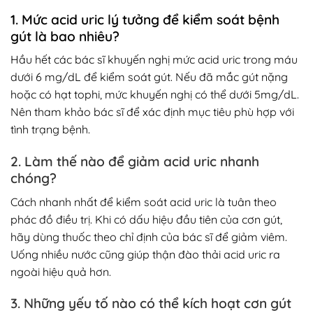
1. Mức acid uric lý tưởng để kiểm soát bệnh
gút là bao nhiêu?
Hầu hết các bác sĩ khuyến nghị mức acid uric trong máu
dưới 6 mg/dL để kiểm soát gút. Nếu đã mắc gút nặng
hoặc có hạt tophi, mức khuyến nghị có thể dưới 5mg/dL.
Nên tham khảo bác sĩ để xác định mục tiêu phù hợp với
tình trạng bệnh.
2. Làm thế nào để giảm acid uric nhanh
chóng?
Cách nhanh nhất để kiểm soát acid uric là tuân theo
phác đồ điều trị. Khi có dấu hiệu đầu tiên của cơn gút,
hãy dùng thuốc theo chỉ định của bác sĩ để giảm viêm.
Uống nhiều nước cũng giúp thận đào thải acid uric ra
ngoài hiệu quả hơn.
3. Những yếu tố nào có thể kích hoạt cơn gút