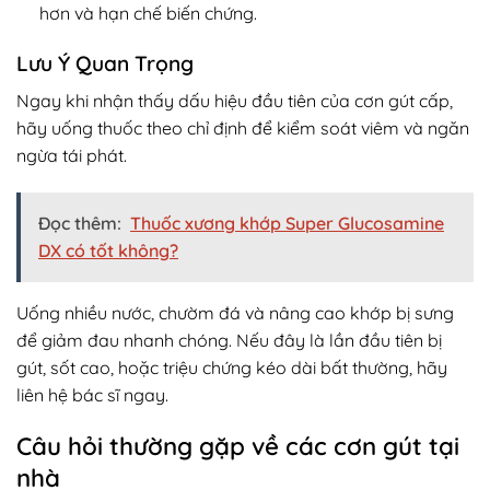
hơn và hạn chế biến chứng.
Lưu Ý Quan Trọng
Ngay khi nhận thấy dấu hiệu đầu tiên của cơn gút cấp,
hãy uống thuốc theo chỉ định để kiểm soát viêm và ngăn
ngừa tái phát.
Đọc thêm:
Thuốc xương khớp Super Glucosamine
DX có tốt không?
Uống nhiều nước, chườm đá và nâng cao khớp bị sưng
để giảm đau nhanh chóng. Nếu đây là lần đầu tiên bị
gút, sốt cao, hoặc triệu chứng kéo dài bất thường, hãy
liên hệ bác sĩ ngay.
Câu hỏi thường gặp về các cơn gút tại
nhà