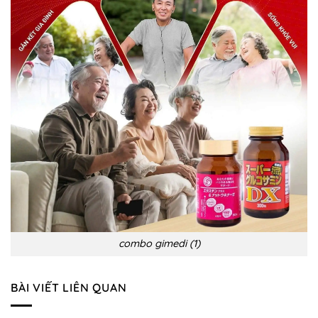
chứng
và
phòng
ngừa
combo gimedi (1)
BÀI VIẾT LIÊN QUAN