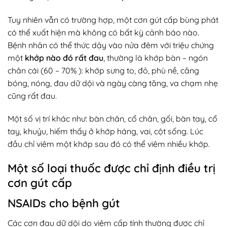
Tuy nhiên vẫn có trường hợp, một cơn gút cấp bùng phát
có thể xuất hiện mà không có bất kỳ cảnh báo nào.
Bệnh nhân có thể thức dậy vào nửa đêm với triệu chứng
một
khớp nào đó rất đau
, thường là khớp bàn – ngón
chân cái (60 – 70% ): khớp sưng to, đỏ, phù nề, căng
bóng, nóng, đau dữ dội và ngày càng tăng, va chạm nhẹ
cũng rất đau.
Một số vị trí khác như: bàn chân, cổ chân, gối, bàn tay, cổ
tay, khuỷu, hiếm thấy ở khớp háng, vai, cột sống. Lúc
đầu chỉ viêm một khớp sau đó có thể viêm nhiều khớp.
Một số loại thuốc được chỉ định điều trị
cơn gút cấp
NSAIDs cho bệnh gút
Các cơn đau dữ dội do viêm cấp tính thường được chỉ