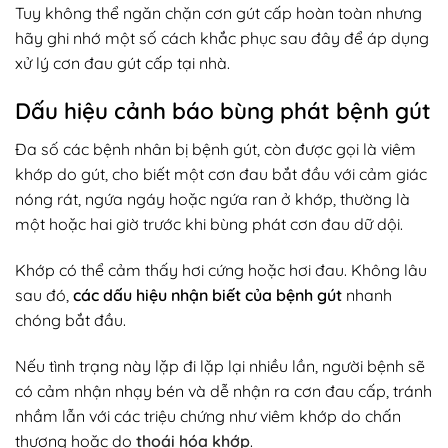
Tuy không thể ngăn chặn cơn gút cấp hoàn toàn nhưng
hãy ghi nhớ một số cách khắc phục sau đây để áp dụng
xử lý cơn đau gút cấp tại nhà.
Dấu hiệu cảnh báo bùng phát bệnh gút
Đa số các bệnh nhân bị bệnh gút, còn được gọi là viêm
khớp do gút, cho biết một cơn đau bắt đầu với cảm giác
nóng rát, ngứa ngáy hoặc ngứa ran ở khớp, thường là
một hoặc hai giờ trước khi bùng phát cơn đau dữ dội.
Khớp có thể cảm thấy hơi cứng hoặc hơi đau. Không lâu
sau đó,
các dấu hiệu nhận biết của bệnh gút
nhanh
chóng bắt đầu.
Nếu tình trạng này lặp đi lặp lại nhiều lần, người bệnh sẽ
có cảm nhận nhạy bén và dễ nhận ra cơn đau cấp, tránh
nhầm lẫn với các triệu chứng như viêm khớp do chấn
thương hoặc do
thoái hóa khớp
.