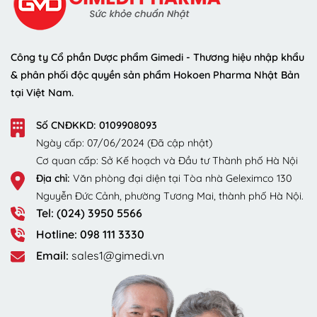
Công ty Cổ phần Dược phẩm Gimedi - Thương hiệu nhập khẩu
& phân phối độc quyền sản phẩm Hokoen Pharma Nhật Bản
tại Việt Nam.
Số CNĐKKD: 0109908093
Ngày cấp: 07/06/2024 (Đã cập nhật)
Cơ quan cấp: Sở Kế hoạch và Đầu tư Thành phố Hà Nội
Địa chỉ:
Văn phòng đại diện tại Tòa nhà Geleximco 130
Nguyễn Đức Cảnh, phường Tương Mai, thành phố Hà Nội.
Tel: (024) 3950 5566
Hotline: 098 111 3330
Email:
sales1@gimedi.vn