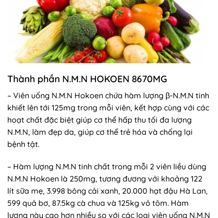
Thành phần N.M.N HOKOEN 8670MG
– Viên uống N.M.N Hokoen chứa hàm lượng β-N.M.N tinh
khiết lên tới 125mg trong mỗi viên, kết hợp cùng với các
hoạt chất đặc biệt giúp cơ thể hấp thu tối đa lượng
N.M.N, làm đẹp da, giúp cơ thể trẻ hóa và chống lại
bệnh tật.
– Hàm lượng N.M.N tinh chất trong mỗi 2 viên liều dùng
N.M.N Hokoen là 250mg, tương đương với khoảng 122
lít sữa mẹ, 3.998 bông cải xanh, 20.000 hạt đậu Hà Lan,
599 quả bơ, 87.5kg cà chua và 125kg vỏ tôm. Hàm
lượng này cao hơn nhiều so với các loại viên uống N.M.N