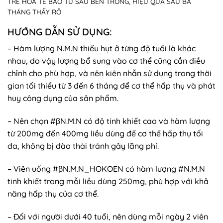
TRẺ HÓA TẾ BÀO TỪ SÂU BÊN TRONG, HIỆU QUẢ SAU BA
THÁNG THẤY RÕ
HƯỚNG DẪN SỬ DỤNG:
– Hàm lượng N.M.N thiếu hụt ở từng độ tuổi là khác
nhau, do vậy lượng bổ sung vào cơ thể cũng cần điều
chỉnh cho phù hợp, và nên kiên nhẫn sử dụng trong thời
gian tối thiểu từ 3 đến 6 tháng để cơ thể hấp thụ và phát
huy công dụng của sản phẩm.
– Nên chọn #βN.M.N có độ tinh khiết cao và hàm lượng
từ 200mg đến 400mg liều dùng để cơ thể hấp thụ tối
đa, không bị đào thải tránh gây lãng phí.
– Viên uống #βN.M.N_HOKOEN có hàm lượng #N.M.N
tinh khiết trong mỗi liều dùng 250mg, phù hợp với khả
năng hấp thụ của cơ thể.
– Đối với người dưới 40 tuổi, nên dùng mỗi ngày 2 viên