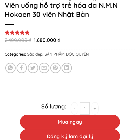
Viên uống hỗ trợ trẻ hóa da N.M.N
Hokoen 30 viên Nhật Bản
Original
Current
2.400.000
₫
1.680.000
₫
Rated
3
5
price
price
out of 5
was:
is:
based on
Categories:
Sắc đẹp
,
SẢN PHẨM ĐỘC QUYỀN
2.400.000 ₫.
1.680.000 ₫.
customer
ratings
Viên uống hỗ trợ trẻ hóa da N.M.N Hokoen 30 
Mua ngay
Đăng ký làm đại lý