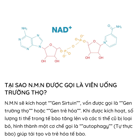
TẠI SAO N.M.N ĐƯỢC GỌI LÀ VIÊN UỐNG
TRƯỜNG THỌ?
N.M.N sẽ kích hoạt “”Gen Sirtuin””, vốn được gọi là “”Gen
trường thọ”” hoặc “”Gen trẻ hóa””. Khi được kích hoạt, số
lượng ti thể trong tế bào tăng lên và các ti thể cũ bị loại
bỏ, hình thành một cơ chế gọi là “”autophagy”” (Tự thực
bào) giúp tái tạo và trẻ hóa tế bào.