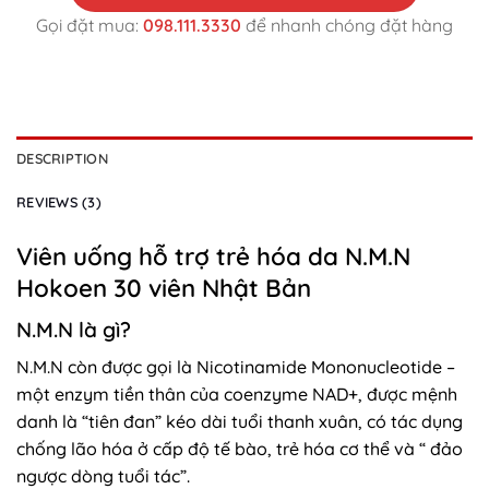
Gọi đặt mua:
098.111.3330
để nhanh chóng đặt hàng
DESCRIPTION
REVIEWS (3)
Viên uống hỗ trợ trẻ hóa da N.M.N
Hokoen 30 viên Nhật Bản
N.M.N là gì?
N.M.N còn được gọi là Nicotinamide Mononucleotide –
một enzym tiền thân của coenzyme NAD+, được mệnh
danh là “tiên đan” kéo dài tuổi thanh xuân, có tác dụng
chống lão hóa ở cấp độ tế bào, trẻ hóa cơ thể và “ đảo
ngược dòng tuổi tác”.