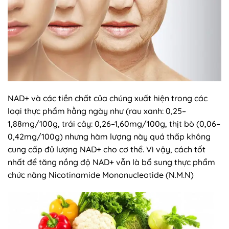
NAD+ và các tiền chất của chúng xuất hiện trong các
loại thực phẩm hằng ngày như (rau xanh: 0,25–
1,88mg/100g, trái cây: 0,26–1,60mg/100g, thịt bò (0,06–
0,42mg/100g) nhưng hàm lượng này quá thấp không
cung cấp đủ lượng NAD+ cho cơ thể. Vì vậy, cách tốt
nhất để tăng nồng độ NAD+ vẫn là bổ sung thực phẩm
chức năng Nicotinamide Mononucleotide (N.M.N)