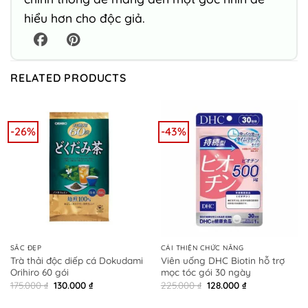
hiểu hơn cho độc giả.
RELATED PRODUCTS
-26%
-43%
SẮC ĐẸP
CẢI THIỆN CHỨC NĂNG
Trà thải độc diếp cá Dokudami
Viên uống DHC Biotin hỗ trợ
Orihiro 60 gói
mọc tóc gói 30 ngày
Original
Current
Original
Current
175.000
₫
130.000
₫
225.000
₫
128.000
₫
price
price
price
price
was:
is:
was:
is: