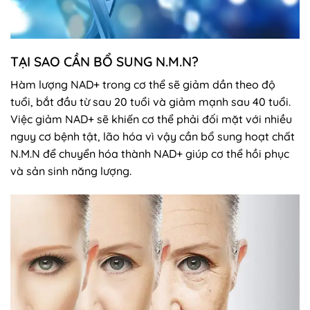
TẠI SAO CẦN BỔ SUNG N.M.N?
Hàm lượng NAD+ trong cơ thể sẽ giảm dần theo độ
tuổi, bắt đầu từ sau 20 tuổi và giảm mạnh sau 40 tuổi.
Việc giảm NAD+ sẽ khiến cơ thể phải đối mặt với nhiều
nguy cơ bệnh tật, lão hóa vì vậy cần bổ sung hoạt chất
N.M.N để chuyển hóa thành NAD+ giúp cơ thể hồi phục
và sản sinh năng lượng.