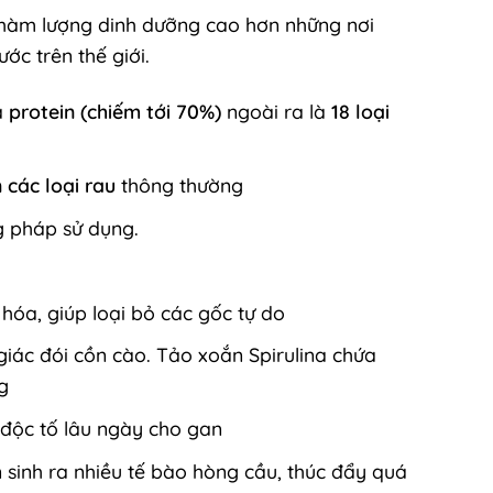
a hàm lượng dinh dưỡng cao hơn những nơi
ớc trên thế giới.
à
protein (chiếm tới 70%)
ngoài ra là
18 loại
 các loại rau
thông thường
g pháp sử dụng.
óa, giúp loại bỏ các gốc tự do
giác đói cồn cào. Tảo xoắn Spirulina chứa
g
c độc tố lâu ngày cho gan
 sinh ra nhiều tế bào hòng cầu, thúc đẩy quá