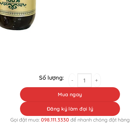
Tảo Spirulina 2200 viên Nhật Bản quantity
Mua ngay
Đăng ký làm đại lý
Gọi đặt mua:
098.111.3330
để nhanh chóng đặt hàng