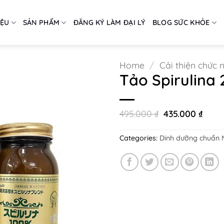
IỆU
SẢN PHẨM
ĐĂNG KÝ LÀM ĐẠI LÝ
BLOG SỨC KHỎE
Home
/
Cải thiện chức 
Tảo Spirulina
Original
Curr
495.000
₫
435.000
₫
price
price
was:
is:
495.000 ₫.
435.0
Categories:
Dinh dưỡng chuẩn 