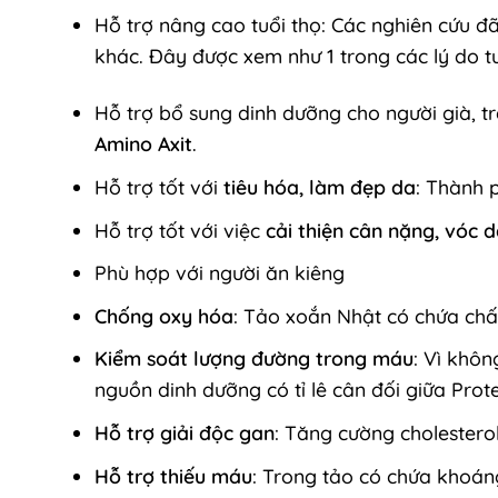
Hỗ trợ nâng cao tuổi thọ: Các nghiên cứu đ
khác. Đây được xem như 1 trong các lý do tu
Hỗ trợ bổ sung dinh dưỡng cho người già, t
Amino Axit
.
Hỗ trợ tốt với
tiêu hóa, làm đẹp da
: Thành 
Hỗ trợ tốt với việc
cải thiện cân nặng, vóc 
Phù hợp với người ăn kiêng
Chống oxy hóa
: Tảo xoắn Nhật có chứa chấ
Kiểm soát lượng đường trong máu
: Vì khôn
nguồn dinh dưỡng có tỉ lê cân đối giữa Pro
Hỗ trợ giải độc gan
: Tăng cường cholesterol
Hỗ trợ thiếu máu
: Trong tảo có chứa khoán