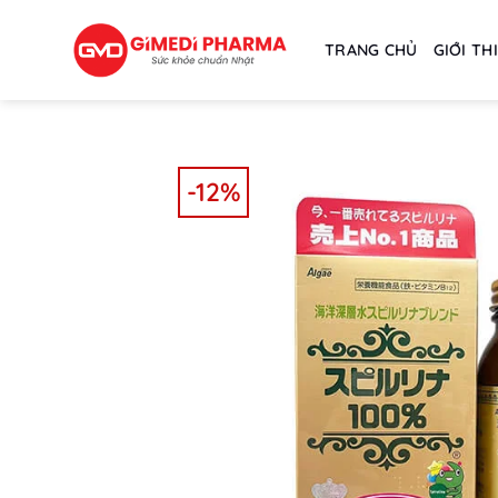
Skip
to
TRANG CHỦ
GIỚI TH
content
-12%