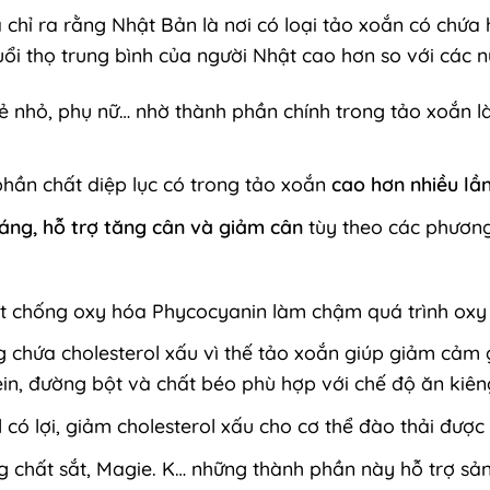
ã chỉ ra rằng Nhật Bản là nơi có loại tảo xoắn có chứ
ổi thọ trung bình của người Nhật cao hơn so với các nư
rẻ nhỏ, phụ nữ… nhờ thành phần chính trong tảo xoắn l
phần chất diệp lục có trong tảo xoắn
cao hơn nhiều lần
dáng, hỗ trợ tăng cân và
giảm cân
tùy theo các phươn
t chống oxy hóa Phycocyanin làm chậm quá trình oxy h
g chứa cholesterol xấu vì thế tảo xoắn giúp giảm cảm 
tein, đường bột và chất béo phù hợp với chế độ ăn kiên
 có lợi, giảm cholesterol xấu cho cơ thể đào thải đượ
g chất sắt, Magie. K… những thành phần này hỗ trợ sản