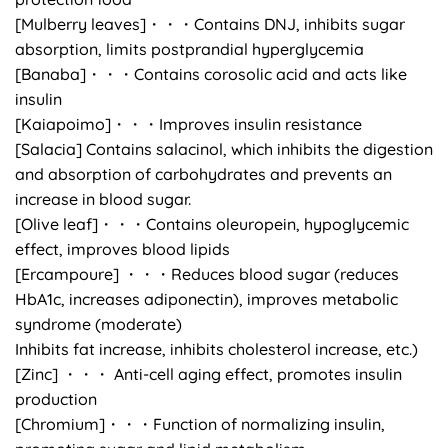
[Mulberry leaves]・・・Contains DNJ, inhibits sugar
absorption, limits postprandial hyperglycemia
[Banaba]・・・Contains corosolic acid and acts like
insulin
[Kaiapoimo]・・・Improves insulin resistance
[Salacia] Contains salacinol, which inhibits the digestion
and absorption of carbohydrates and prevents an
increase in blood sugar.
[Olive leaf]・・・Contains oleuropein, hypoglycemic
effect, improves blood lipids
[Ercampoure] ・・・Reduces blood sugar (reduces
HbA1c, increases adiponectin), improves metabolic
syndrome (moderate)
Inhibits fat increase, inhibits cholesterol increase, etc.)
[Zinc] ・・・ Anti-cell aging effect, promotes insulin
production
[Chromium]・・・Function of normalizing insulin,