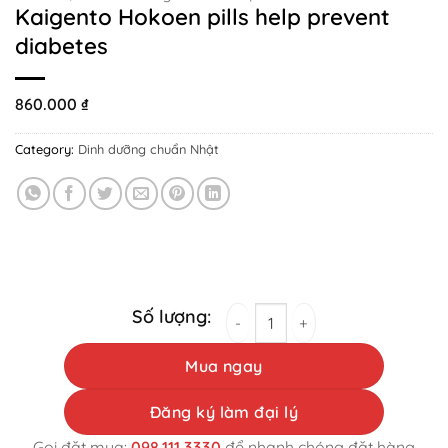
Kaigento Hokoen pills help prevent
diabetes
860.000
₫
Category:
Dinh dưỡng chuẩn Nhật
Kaigento Hokoen pills help prevent diabetes q
Mua ngay
Đăng ký làm đại lý
Gọi đặt mua:
098.111.3330
để nhanh chóng đặt hàng