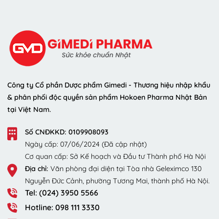
Công ty Cổ phần Dược phẩm Gimedi - Thương hiệu nhập khẩu
& phân phối độc quyền sản phẩm Hokoen Pharma Nhật Bản
tại Việt Nam.
Số CNĐKKD: 0109908093
Ngày cấp: 07/06/2024 (Đã cập nhật)
Cơ quan cấp: Sở Kế hoạch và Đầu tư Thành phố Hà Nội
Địa chỉ:
Văn phòng đại diện tại Tòa nhà Geleximco 130
Nguyễn Đức Cảnh, phường Tương Mai, thành phố Hà Nội.
Tel: (024) 3950 5566
Hotline: 098 111 3330