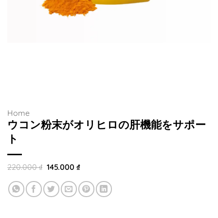
Home
ウコン粉末がオリヒロの肝機能をサポー
ト
Original
Current
220.000
₫
145.000
₫
price
price
was:
is:
220.000 ₫.
145.000 ₫.