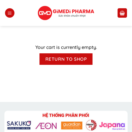
Skip
to
content
Your cart is currently empty.
RETURN TO SHOP