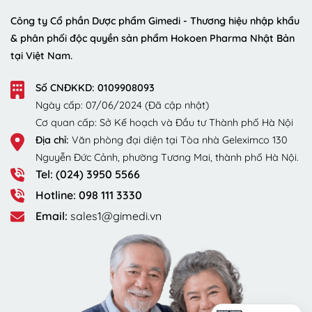
Công ty Cổ phần Dược phẩm Gimedi - Thương hiệu nhập khẩu
& phân phối độc quyền sản phẩm Hokoen Pharma Nhật Bản
tại Việt Nam.
Số CNĐKKD: 0109908093
Ngày cấp: 07/06/2024 (Đã cập nhật)
Cơ quan cấp: Sở Kế hoạch và Đầu tư Thành phố Hà Nội
Địa chỉ:
Văn phòng đại diện tại Tòa nhà Geleximco 130
Nguyễn Đức Cảnh, phường Tương Mai, thành phố Hà Nội.
Tel: (024) 3950 5566
Hotline: 098 111 3330
Email:
sales1@gimedi.vn