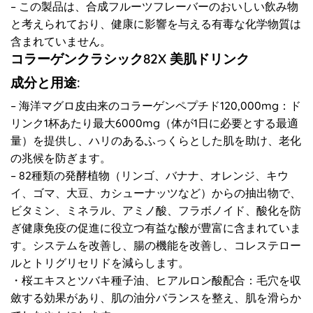
– この製品は、合成フルーツフレーバーのおいしい飲み物
と考えられており、健康に影響を与える有毒な化学物質は
含まれていません。
コラーゲンクラシック82X 美肌ドリンク
成分と用途:
– 海洋マグロ皮由来のコラーゲンペプチド120,000mg：ド
リンク1杯あたり最大6000mg（体が1日に必要とする最適
量）を提供し、ハリのあるふっくらとした肌を助け、老化
の兆候を防ぎます。
– 82種類の発酵植物（リンゴ、バナナ、オレンジ、キウ
イ、ゴマ、大豆、カシューナッツなど）からの抽出物で、
ビタミン、ミネラル、アミノ酸、フラボノイド、酸化を防
ぎ健康免疫の促進に役立つ有益な酸が豊富に含まれていま
す。システムを改善し、腸の機能を改善し、コレステロー
ルとトリグリセリドを減らします。
・桜エキスとツバキ種子油、ヒアルロン酸配合：毛穴を収
斂する効果があり、肌の油分バランスを整え、肌を滑らか