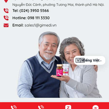
Nguyễn Đức Cảnh, phường Tương Mai, thành phố Hà Nội.
Tel: (024) 3950 5566
Hotline: 098 111 3330
Email:
sales1@gimedi.vn
⌄