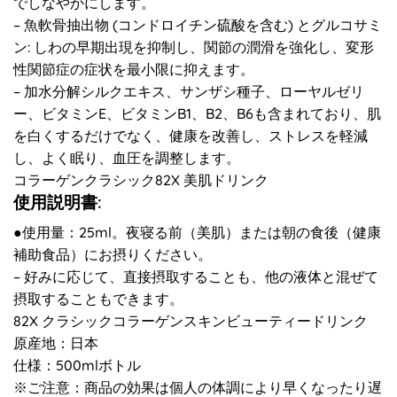
でしなやかにします。
– 魚軟骨抽出物 (コンドロイチン硫酸を含む) とグルコサミ
ン: しわの早期出現を抑制し、関節の潤滑を強化し、変形
性関節症の症状を最小限に抑えます。
– 加水分解シルクエキス、サンザシ種子、ローヤルゼリ
ー、ビタミンE、ビタミンB1、B2、B6も含まれており、肌
を白くするだけでなく、健康を改善し、ストレスを軽減
し、よく眠り、血圧を調整します。
コラーゲンクラシック82X 美肌ドリンク
使用説明書:
●使用量：25ml。夜寝る前（美肌）または朝の食後（健康
補助食品）にお摂りください。
– 好みに応じて、直接摂取することも、他の液体と混ぜて
摂取することもできます。
82X クラシックコラーゲンスキンビューティードリンク
原産地：日本
仕様：500mlボトル
※ご注意：商品の効果は個人の体調により早くなったり遅