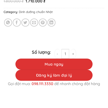
Original
Current
1.800.000
₫
1.710.000
₫
price
price
was:
is:
Category:
Dinh dưỡng chuẩn Nhật
1.800.000 ₫.
1.710.000 ₫.
コラーゲンクラシックスキンビューティードリンク82X 
Mua ngay
Đăng ký làm đại lý
Gọi đặt mua:
098.111.3330
để nhanh chóng đặt hàng