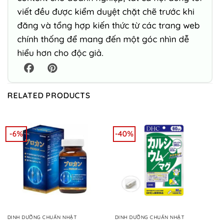
viết đều được kiểm duyệt chặt chẽ trước khi
đăng và tổng hợp kiến thức từ các trang web
chính thống để mang đến một góc nhìn dễ
hiểu hơn cho độc giả.
RELATED PRODUCTS
-6%
-40%
DINH DƯỠNG CHUẨN NHẬT
DINH DƯỠNG CHUẨN NHẬT