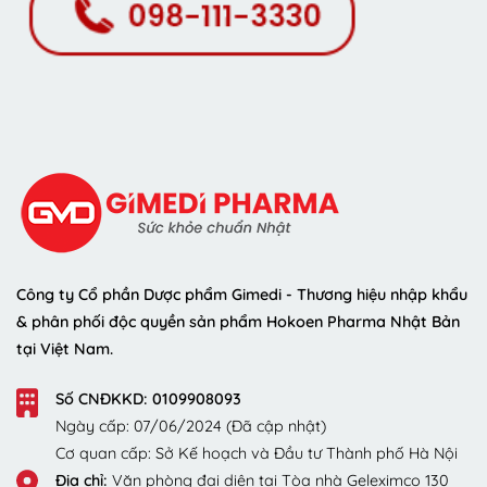
Công ty Cổ phần Dược phẩm Gimedi - Thương hiệu nhập khẩu
& phân phối độc quyền sản phẩm Hokoen Pharma Nhật Bản
tại Việt Nam.
Số CNĐKKD: 0109908093
Ngày cấp: 07/06/2024 (Đã cập nhật)
Cơ quan cấp: Sở Kế hoạch và Đầu tư Thành phố Hà Nội
Địa chỉ:
Văn phòng đại diện tại Tòa nhà Geleximco 130