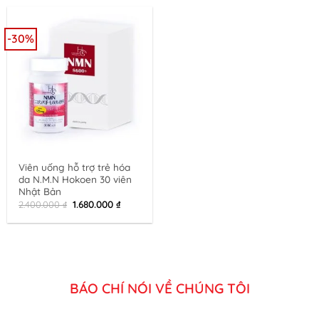
1.680.000 ₫.
980.000 ₫.
-30%
Viên uống hỗ trợ trẻ hóa
da N.M.N Hokoen 30 viên
Nhật Bản
Original
Current
1.680.000
₫
2.400.000
₫
price
price
was:
is:
2.400.000 ₫.
1.680.000 ₫.
BÁO CHÍ NÓI VỀ CHÚNG TÔI