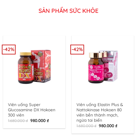
SẢN PHẨM SỨC KHỎE
-42%
-42%
Viên uống Super
Viên uống Elastin Plus &
Glucosamine DX Hokoen
Nattokinase Hokoen 80
300 viên
viên bền thành mạch,
ngừa tai biến
Original
Current
980.000
₫
1.680.000
₫
price
price
Original
Current
980.000
₫
1.680.000
₫
was:
is:
price
price
1.680.000 ₫.
980.000 ₫.
was:
is: