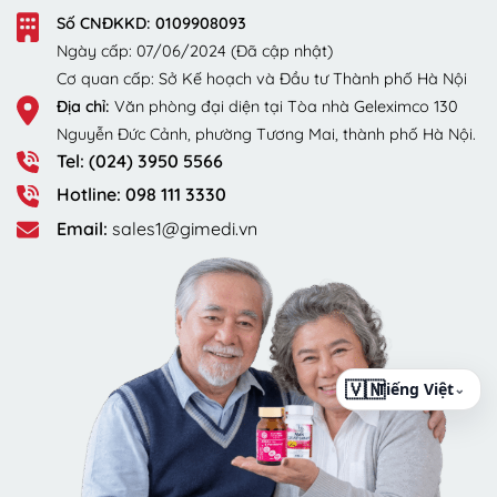
Số CNĐKKD: 0109908093
Ngày cấp: 07/06/2024 (Đã cập nhật)
Cơ quan cấp: Sở Kế hoạch và Đầu tư Thành phố Hà Nội
Địa chỉ:
Văn phòng đại diện tại Tòa nhà Geleximco 130
Nguyễn Đức Cảnh, phường Tương Mai, thành phố Hà Nội.
Tel: (024) 3950 5566
Hotline: 098 111 3330
Email:
sales1@gimedi.vn
⌄