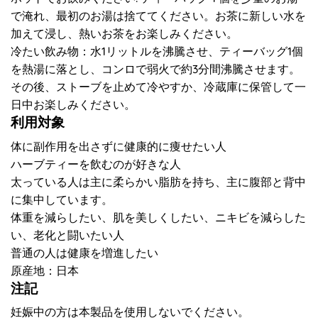
で淹れ、最初のお湯は捨ててください。お茶に新しい水を
加えて浸し、熱いお茶をお楽しみください。
冷たい飲み物：水1リットルを沸騰させ、ティーバッグ1個
を熱湯に落とし、コンロで弱火で約3分間沸騰させます。
その後、ストーブを止めて冷やすか、冷蔵庫に保管して一
日中お楽しみください。
利用対象
体に副作用を出さずに健康的に痩せたい人
ハーブティーを飲むのが好きな人
太っている人は主に柔らかい脂肪を持ち、主に腹部と背中
に集中しています。
体重を減らしたい、肌を美しくしたい、ニキビを減らした
い、老化と闘いたい人
普通の人は健康を増進したい
原産地：日本
注記
妊娠中の方は本製品を使用しないでください。