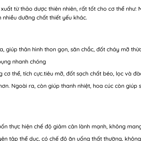
xuất từ thảo dược thiên nhiên, rất tốt cho cơ thể như: M
òn nhiều dưỡng chất thiết yếu khác.
óa, giúp thân hình thon gọn, săn chắc, đốt cháy mỡ thừ
 bụng nhanh chóng
cơ thể, tích cực.tiêu mỡ, đốt sạch chất béo, lọc và đà
ơn. Ngoài ra, còn giúp thanh nhiệt, hoa cúc còn giúp 
ốn thực hiện chế độ giảm cân lành mạnh, không mang 
uyện tập thể dục, có chế độ ăn uống thất thường, khôn