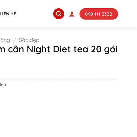
098 111 3330
LIÊN HỆ
năng
/
Sắc đẹp
m cân Night Diet tea 20 gói
ent
00 ₫.
đẹp