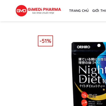
Skip
to
TRANG CHỦ
GIỚI TH
content
-51%