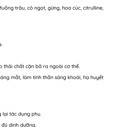
uồng trâu, cỏ ngọt, gừng, hoa cúc, citrulline,
a.
o thải chất cặn bã ra ngoài cơ thể.
sáng mắt, làm tinh thần sảng khoái, hạ huyết
lại tác dụng phụ.
g đủ dinh dưỡng.