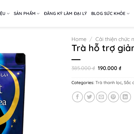
IỆU
SẢN PHẨM
ĐĂNG KÝ LÀM ĐẠI LÝ
BLOG SỨC KHỎE
Home
/
Cải thiện chức 
Trà hỗ trợ giả
Original
Curr
385.000
₫
190.000
₫
price
price
was:
is:
385.000 ₫.
190.0
Categories:
Trà thanh lọc
,
Sắc 