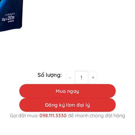
Trà hỗ trợ giảm cân Night Diet tea 20 gói q
Mua ngay
Đăng ký làm đại lý
Gọi đặt mua:
098.111.3330
để nhanh chóng đặt hàng