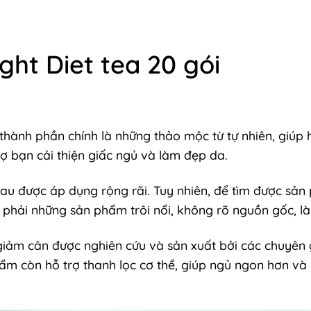
ght Diet tea 20 gói
i thành phần chính là những thảo mộc từ tự nhiên, giúp
rợ bạn cải thiện giấc ngủ và làm đẹp da.
hau được áp dụng rộng rãi. Tuy nhiên, để tìm được sản
g phải những sản phẩm trôi nổi, không rõ nguồn gốc, l
rợ giảm cân được nghiên cứu và sản xuất bởi các chuyê
hẩm còn hỗ trợ thanh lọc cơ thể, giúp ngủ ngon hơn v