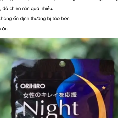
 đồ chiên rán quá nhiều.
không ổn định thường bị táo bón.
 ăn.