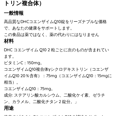
トリン複合体）
一般情報
高品質なDHCコエンザイムQ10錠をリーズナブルな価格
で、あなたの健康をサポートします。
この食品は薬ではなく、薬の代わりにはなりません
材料
DHC コエンザイム Q10 2 粒ごとに次のものが含まれてい
ます。
ビタミンC：150mg。
コエンザイムQ10複合体γシクロデキストリン（コエンザ
イムQ10 20％含有）：75mg（コエンザイムQ10：15mgに
相当）。
コエンザイムQ10：75mg。
成分: ステアリン酸カルシウム、二酸化ケイ素、ゼラチ
ン、カラメル、二酸化チタン 2 錠分。」
用途