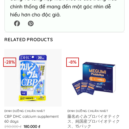
chính thống để mang đến một góc nhìn dễ
hiểu hơn cho độc giả.
RELATED PRODUCTS
-28%
-8%
DINH DƯỠNG CHUẨN NHẬT
DINH DƯỠNG CHUẨN NHẬT
CBP DHC calcium supplement
藤名めぐみプロバイオティク
60 days
ス、純国産プロバイオティク
ス、15パック
Original
Current
250.000
₫
180.000
₫