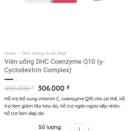
Home
/
Dinh dưỡng chuẩn Nhật
Viên uống DHC Coenzyme Q10 (γ-
Cyclodextrin Complex)
Original
Current
450.000
₫
306.000
₫
price
price
Hỗ trợ bổ sung vitamin C, coenzyme Q10 cho cơ thể, hỗ
was:
is:
trợ làm giảm lão hóa da, hỗ trợ ngăn ngừa nếp nhăn,
450.000 ₫.
306.000 ₫.
hỗ trợ làm đẹp da
Viên uống DHC Coenzyme Q10 (γ-Cyclodextrin 