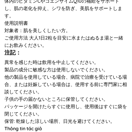
体内のビタミンCやコエンザイムQ10の補給をサポート
し、肌の老化を抑え、シワを防ぎ、美肌をサポートしま
す。
使用説明書
対象者：肌を美しくしたい方。
ご使用方法 大人1日2粒を目安に水またはぬるま湯と一緒
にお飲みください。
注記：
異常を感じた時は飲用を中止してください。
製品の成分に敏感な方は使用しないでください。
他の製品を使用している場合、病院で治療を受けている場
合、または妊娠している場合は、使用する前に専門家に相
談してください。
子供の手の届かないところに保管してください。
パッケージを開けたらすぐに使用し、使用後はすぐに袋を
閉じてください。
保管: 乾燥した涼しい場所、日光を避けてください。
Thông tin tác giả