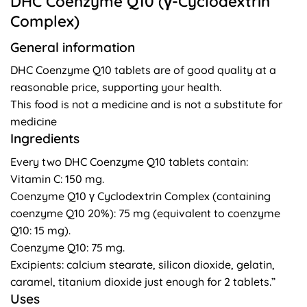
DHC Coenzyme Q10 (γ-Cyclodextrin
Complex)
General information
DHC Coenzyme Q10 tablets are of good quality at a
reasonable price, supporting your health.
This food is not a medicine and is not a substitute for
medicine
Ingredients
Every two DHC Coenzyme Q10 tablets contain:
Vitamin C: 150 mg.
Coenzyme Q10 γ Cyclodextrin Complex (containing
coenzyme Q10 20%): 75 mg (equivalent to coenzyme
Q10: 15 mg).
Coenzyme Q10: 75 mg.
Excipients: calcium stearate, silicon dioxide, gelatin,
caramel, titanium dioxide just enough for 2 tablets.”
Uses