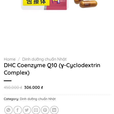
Home
/
Dinh dưỡng chuẩn Nhật
DHC Coenzyme Q10 (γ-Cyclodextrin
Complex)
Original
Current
450.000
₫
306.000
₫
price
price
was:
is:
Category:
Dinh dưỡng chuẩn Nhật
450.000 ₫.
306.000 ₫.