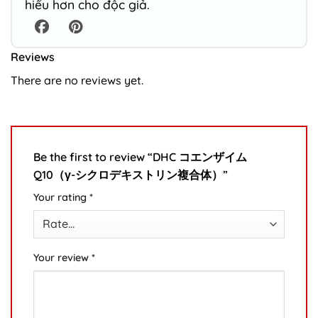
hiểu hơn cho độc giả.
Reviews
There are no reviews yet.
Be the first to review “DHC コエンザイム
Q10（γ-シクロデキストリン複合体）”
Your rating
*
Your review
*