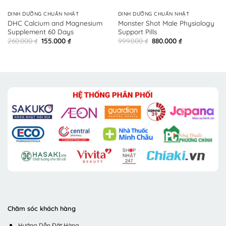
DINH DƯỠNG CHUẨN NHẬT
DINH DƯỠNG CHUẨN NHẬT
DHC Calcium and Magnesium
Monster Shot Male Physiology
Supplement 60 Days
Support Pills
Original
Current
Original
Current
260.000
₫
155.000
₫
999.000
₫
880.000
₫
price
price
price
price
was:
is:
was:
is:
260.000 ₫.
155.000 ₫.
999.000 ₫.
880.000 ₫.
Chăm sóc khách hàng
Hướng Dẫn Đặt Hàng