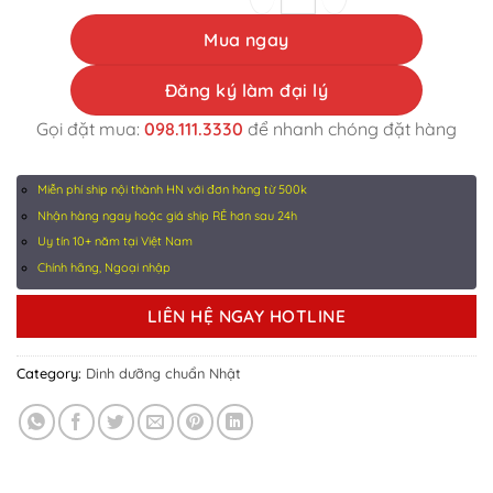
Mua ngay
Đăng ký làm đại lý
Gọi đặt mua:
098.111.3330
để nhanh chóng đặt hàng
Miễn phí ship nội thành HN với đơn hàng từ 500k
Nhận hàng ngay hoặc giá ship RẺ hơn sau 24h
Uy tín 10+ năm tại Việt Nam
Chính hãng, Ngoại nhập
LIÊN HỆ NGAY HOTLINE
Category:
Dinh dưỡng chuẩn Nhật