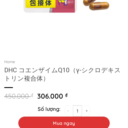
Home
DHC コエンザイムQ10（γ-シクロデキス
トリン複合体）
Original
Current
450.000
₫
306.000
₫
price
price
was:
is:
DHC コエンザイムQ10（γ-シクロデキストリン複合体）
450.000 ₫.
306.000 ₫.
Mua ngay