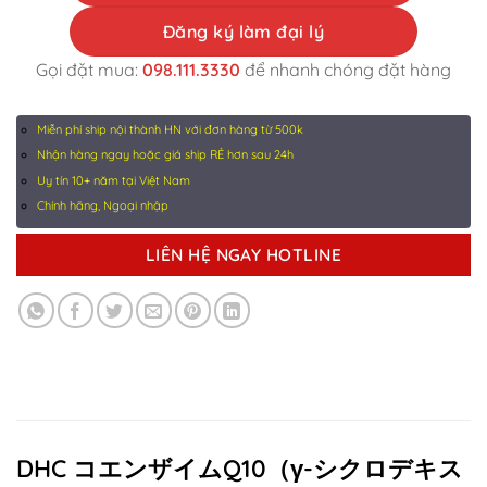
Đăng ký làm đại lý
Gọi đặt mua:
098.111.3330
để nhanh chóng đặt hàng
Miễn phí ship nội thành HN với đơn hàng từ 500k
Nhận hàng ngay hoặc giá ship RẺ hơn sau 24h
Uy tín 10+ năm tại Việt Nam
Chính hãng, Ngoại nhập
LIÊN HỆ NGAY HOTLINE
DHC コエンザイムQ10（γ-シクロデキス