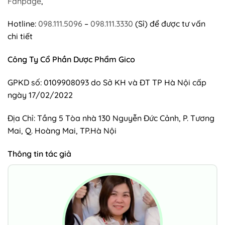
Fanpage
,
Hotline:
098.111.5096
–
098.111.3330
(Sỉ) để được tư vấn
chi tiết
Công Ty Cổ Phần Dược Phẩm Gico
GPKD số: 0109908093 do Sở KH và ĐT TP Hà Nội cấp
ngày 17/02/2022
Địa Chỉ: Tầng 5 Tòa nhà 130 Nguyễn Đức Cảnh, P. Tương
Mai, Q. Hoàng Mai, TP.Hà Nội
Thông tin tác giả