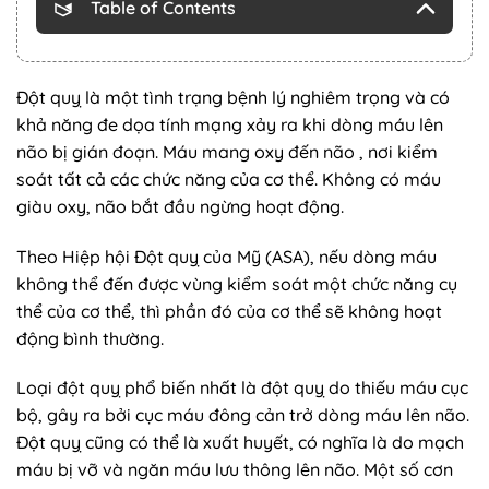
Table of Contents
Đột quỵ là một tình trạng bệnh lý nghiêm trọng và có
khả năng đe dọa tính mạng xảy ra khi dòng máu lên
não bị gián đoạn. Máu mang oxy đến não , nơi kiểm
soát tất cả các chức năng của cơ thể. Không có máu
giàu oxy, não bắt đầu ngừng hoạt động.
Theo Hiệp hội Đột quỵ của Mỹ (ASA), nếu dòng máu
không thể đến được vùng kiểm soát một chức năng cụ
thể của cơ thể, thì phần đó của cơ thể sẽ không hoạt
động bình thường.
Loại đột quỵ phổ biến nhất là đột quỵ do thiếu máu cục
bộ, gây ra bởi cục máu đông cản trở dòng máu lên não.
Đột quỵ cũng có thể là xuất huyết, có nghĩa là do mạch
máu bị vỡ và ngăn máu lưu thông lên não. Một số cơn