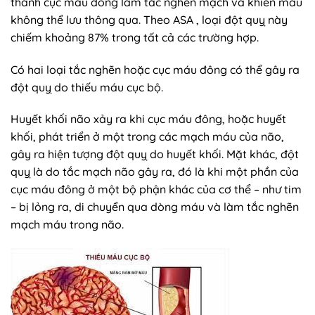
thành cục máu đông làm tắc nghẽn mạch và khiến máu
không thể lưu thông qua. Theo ASA , loại đột quỵ này
chiếm khoảng 87% trong tất cả các trường hợp.
Có hai loại tắc nghẽn hoặc cục máu đông có thể gây ra
đột quỵ do thiếu máu cục bộ.
Huyết khối não xảy ra khi cục máu đông, hoặc huyết
khối, phát triển ở một trong các mạch máu của não,
gây ra hiện tượng đột quỵ do huyết khối. Mặt khác, đột
quỵ là do tắc mạch não gây ra, đó là khi một phần của
cục máu đông ở một bộ phận khác của cơ thể – như tim
– bị lỏng ra, di chuyển qua dòng máu và làm tắc nghẽn
mạch máu trong não.