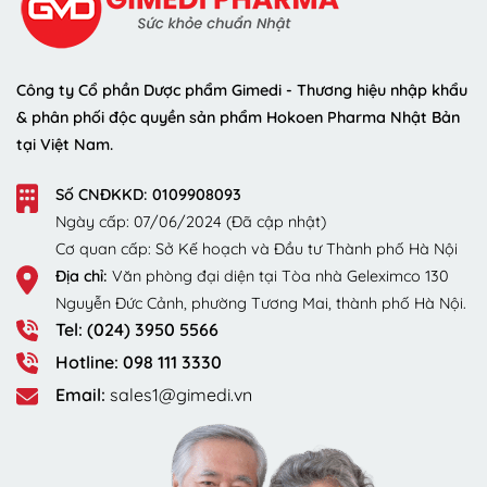
Công ty Cổ phần Dược phẩm Gimedi - Thương hiệu nhập khẩu
& phân phối độc quyền sản phẩm Hokoen Pharma Nhật Bản
tại Việt Nam.
Số CNĐKKD: 0109908093
Ngày cấp: 07/06/2024 (Đã cập nhật)
Cơ quan cấp: Sở Kế hoạch và Đầu tư Thành phố Hà Nội
Địa chỉ:
Văn phòng đại diện tại Tòa nhà Geleximco 130
Nguyễn Đức Cảnh, phường Tương Mai, thành phố Hà Nội.
Tel: (024) 3950 5566
Hotline: 098 111 3330
Email:
sales1@gimedi.vn