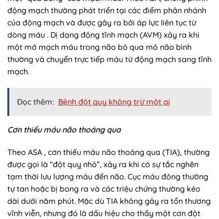
động mạch thường phát triển tại các điểm phân nhánh
của động mạch và được gây ra bởi áp lực liên tục từ
dòng máu . Dị dạng động tĩnh mạch (AVM) xảy ra khi
một mớ mạch máu trong não bỏ qua mô não bình
thường và chuyển trực tiếp máu từ động mạch sang tĩnh
mạch.
Đọc thêm:
Bệnh đột quỵ không trừ một ai
Cơn thiếu máu não thoáng qua
Theo ASA , cơn thiếu máu não thoáng qua (TIA), thường
được gọi là “đột quỵ nhỏ”, xảy ra khi có sự tắc nghẽn
tạm thời lưu lượng máu đến não. Cục máu đông thường
tự tan hoặc bị bong ra và các triệu chứng thường kéo
dài dưới năm phút. Mặc dù TIA không gây ra tổn thương
vĩnh viễn, nhưng đó là dấu hiệu cho thấy một cơn đột