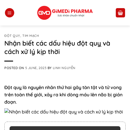
Skip
to
content
ĐỘT QUỴ, TIM MẠCH
Nhận biết các dấu hiệu đột quỵ và
cách xử lý kịp thời
POSTED ON
5 JUNE, 2023
BY
LINH NGUYỄN
Đột quỵ là nguyên nhân thứ hai gây tàn tật và tử vong
trên toàn thế giới, xảy ra khi dòng máu lên não bị gián
đoạn.