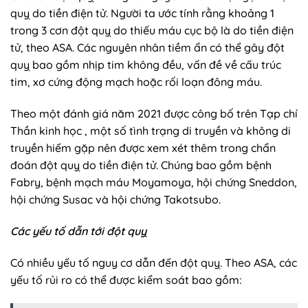
quỵ do tiền điện tử. Người ta ước tính rằng khoảng 1
trong 3 cơn đột quỵ do thiếu máu cục bộ là do tiền điện
tử, theo ASA. Các nguyên nhân tiềm ẩn có thể gây đột
quỵ bao gồm nhịp tim không đều, vấn đề về cấu trúc
tim, xơ cứng động mạch hoặc rối loạn đông máu.
Theo một đánh giá năm 2021 được công bố trên Tạp chí
Thần kinh học , một số tình trạng di truyền và không di
truyền hiếm gặp nên được xem xét thêm trong chẩn
đoán đột quỵ do tiền điện tử. Chúng bao gồm bệnh
Fabry, bệnh mạch máu Moyamoya, hội chứng Sneddon,
hội chứng Susac và hội chứng Takotsubo.
Các yếu tố dẫn tới đột quỵ
Có nhiều yếu tố nguy cơ dẫn đến đột quỵ. Theo ASA, các
yếu tố rủi ro có thể được kiểm soát bao gồm: