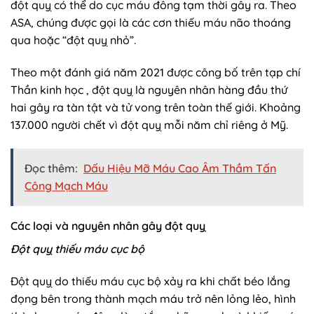
đột quỵ có thể do cục máu đông tạm thời gây ra. Theo
ASA, chúng được gọi là các cơn thiếu máu não thoáng
qua hoặc “đột quỵ nhỏ”.
Theo một đánh giá năm 2021 được công bố trên tạp chí
Thần kinh học , đột quỵ là nguyên nhân hàng đầu thứ
hai gây ra tàn tật và tử vong trên toàn thế giới. Khoảng
137.000 người chết vì đột quỵ mỗi năm chỉ riêng ở Mỹ.
Đọc thêm:
Dấu Hiệu Mỡ Máu Cao Âm Thầm Tấn
Công Mạch Máu
Các loại và nguyên nhân gây đột quỵ
Đột quỵ thiếu máu cục bộ
Đột quỵ do thiếu máu cục bộ xảy ra khi chất béo lắng
đọng bên trong thành mạch máu trở nên lỏng lẻo, hình