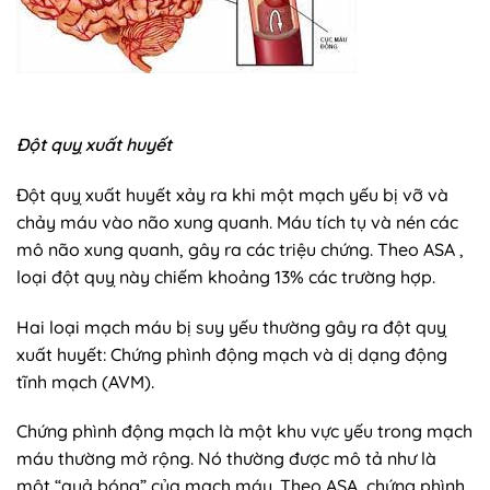
Đột quỵ xuất huyết
Đột quỵ xuất huyết xảy ra khi một mạch yếu bị vỡ và
chảy máu vào não xung quanh. Máu tích tụ và nén các
mô não xung quanh, gây ra các triệu chứng. Theo ASA ,
loại đột quỵ này chiếm khoảng 13% các trường hợp.
Hai loại mạch máu bị suy yếu thường gây ra đột quỵ
xuất huyết: Chứng phình động mạch và dị dạng động
tĩnh mạch (AVM).
Chứng phình động mạch là một khu vực yếu trong mạch
máu thường mở rộng. Nó thường được mô tả như là
một “quả bóng” của mạch máu. Theo ASA, chứng phình