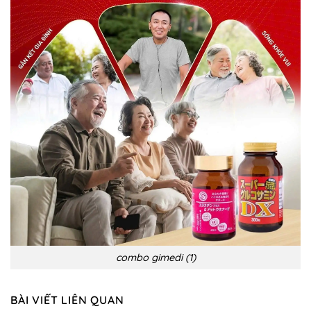
điều
hiệu,
trị
biến
chứng
và
phòng
ngừa
combo gimedi (1)
BÀI VIẾT LIÊN QUAN