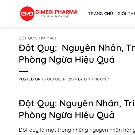
Skip
to
TRANG CHỦ
GIỚI TH
content
ĐỘT QUỴ, TIM MẠCH
Đột Quỵ: Nguyên Nhân, Tr
Phòng Ngừa Hiệu Quả
POSTED ON
15 OCTOBER, 2024
BY
LINH NGUYỄN
Đột Quỵ: Nguyên Nhân, Tr
Phòng Ngừa Hiệu Quả
Đột quỵ là một trong những nguyên nhân hàng đ