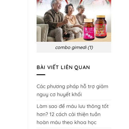
biến
chứng
và
phòng
ngừa
combo gimedi (1)
BÀI VIẾT LIÊN QUAN
Các phương pháp hỗ trợ giảm
nguy cơ huyết khối
Làm sao để máu lưu thông tốt
hơn? 12 cách cải thiện tuần
hoàn máu theo khoa học