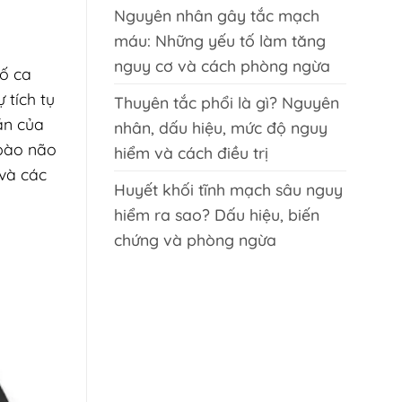
Nguyên nhân gây tắc mạch
máu: Những yếu tố làm tăng
nguy cơ và cách phòng ngừa
số ca
 tích tụ
Thuyên tắc phổi là gì? Nguyên
ần của
nhân, dấu hiệu, mức độ nguy
 bào não
hiểm và cách điều trị
 và các
Huyết khối tĩnh mạch sâu nguy
hiểm ra sao? Dấu hiệu, biến
chứng và phòng ngừa