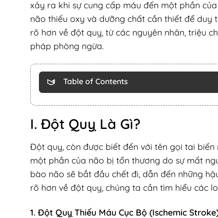
xảy ra khi sự cung cấp máu đến một phần của 
não thiếu oxy và dưỡng chất cần thiết để duy tr
rõ hơn về đột quỵ, từ các nguyên nhân, triệu ch
pháp phòng ngừa.
Table of Contents
I. Đột Quỵ Là Gì?
Đột quỵ, còn được biết đến với tên gọi tai biế
một phần của não bị tổn thương do sự mất ng
bào não sẽ bắt đầu chết đi, dẫn đến những hậ
rõ hơn về đột quỵ, chúng ta cần tìm hiểu các lo
1. Đột Quỵ Thiếu Máu Cục Bộ (Ischemic Stroke