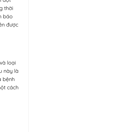
g thời
nh báo
nên được
và loại
u này là
a bệnh
một cách