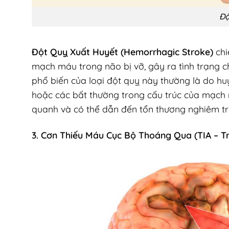
Độ
Đột Quỵ Xuất Huyết (Hemorrhagic Stroke)
chi
mạch máu trong não bị vỡ, gây ra tình trạng
phổ biến của loại đột quỵ này thường là do h
hoặc các bất thường trong cấu trúc của mạch 
quanh và có thể dẫn đến tổn thương nghiêm t
3. Cơn Thiếu Máu Cục Bộ Thoáng Qua (TIA – Tr