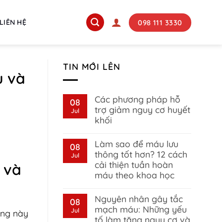
098 111 3330
LIÊN HỆ
TIN MỚI LÊN
u và
Các phương pháp hỗ
08
trợ giảm nguy cơ huyết
Jul
khối
No
Comments
Làm sao để máu lưu
on
08
Các
thông tốt hơn? 12 cách
Jul
phương
cải thiện tuần hoàn
 và
pháp
hỗ
máu theo khoa học
trợ
giảm
No
nguy
Comments
Nguyên nhân gây tắc
on
08
cơ
Làm
huyết
mạch máu: Những yếu
Jul
ạng này
sao
khối
tố làm tăng nguy cơ và
để