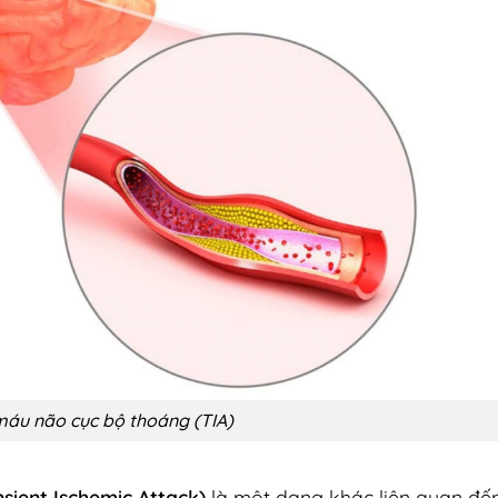
máu não cục bộ thoáng (TIA)
sient Ischemic Attack)
là một dạng khác liên quan đế