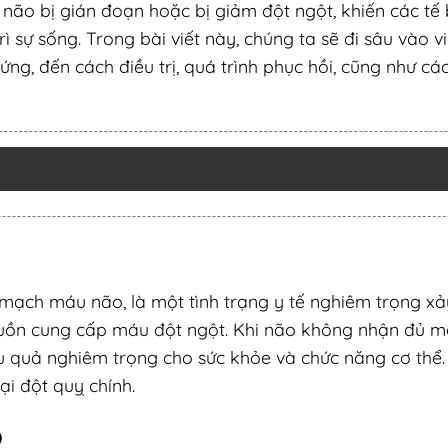
não bị gián đoạn hoặc bị giảm đột ngột, khiến các tế
ì sự sống. Trong bài viết này, chúng ta sẽ đi sâu vào v
ứng, đến cách điều trị, quá trình phục hồi, cũng như cá
n mạch máu não, là một tình trạng y tế nghiêm trọng xả
uồn cung cấp máu đột ngột. Khi não không nhận đủ má
u quả nghiêm trọng cho sức khỏe và chức năng cơ thể.
ại đột quỵ chính.
)