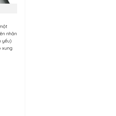
 một
yên nhân
n yếu)
ô xung