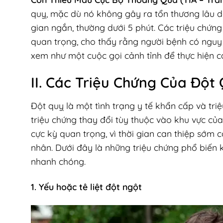
quỵ, mặc dù nó không gây ra tổn thương lâu dà
gian ngắn, thường dưới 5 phút. Các triệu chứn
quan trọng, cho thấy rằng người bệnh có nguy 
xem như một cuộc gọi cảnh tỉnh để thực hiện c
II. Các Triệu Chứng Của Đột
Đột quỵ là một tình trạng y tế khẩn cấp và tri
triệu chứng thay đổi tùy thuộc vào khu vực của
cực kỳ quan trọng, vì thời gian can thiệp sớm
nhân. Dưới đây là những triệu chứng phổ biến 
nhanh chóng.
1. Yếu hoặc tê liệt đột ngột