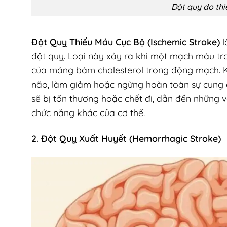
Đột quỵ do th
Đột Quỵ Thiếu Máu Cục Bộ (Ischemic Stroke)
l
đột quỵ. Loại này xảy ra khi một mạch máu tr
của mảng bám cholesterol trong động mạch. 
não, làm giảm hoặc ngừng hoàn toàn sự cung c
sẽ bị tổn thương hoặc chết đi, dẫn đến những
chức năng khác của cơ thể.
2. Đột Quỵ Xuất Huyết (Hemorrhagic Stroke)