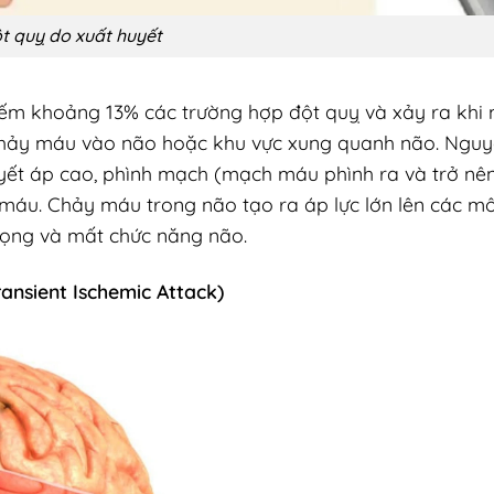
t quỵ do xuất huyết
ếm khoảng 13% các trường hợp đột quỵ và xảy ra khi
 chảy máu vào não hoặc khu vực xung quanh não. Ngu
uyết áp cao, phình mạch (mạch máu phình ra và trở nê
máu. Chảy máu trong não tạo ra áp lực lớn lên các m
rọng và mất chức năng não.
ansient Ischemic Attack)