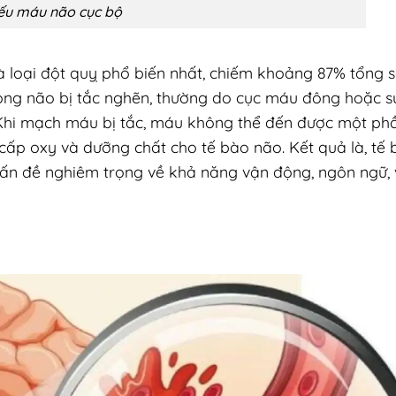
iếu máu não cục bộ
à loại đột quỵ phổ biến nhất, chiếm khoảng 87% tổng 
ong não bị tắc nghẽn, thường do cục máu đông hoặc sự
Khi mạch máu bị tắc, máu không thể đến được một ph
ấp oxy và dưỡng chất cho tế bào não. Kết quả là, tế
 vấn đề nghiêm trọng về khả năng vận động, ngôn ngữ,