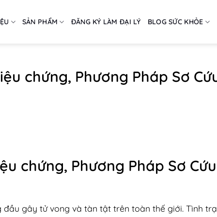
IỆU
SẢN PHẨM
ĐĂNG KÝ LÀM ĐẠI LÝ
BLOG SỨC KHỎE
iệu chứng, Phương Pháp Sơ Cứ
iệu chứng, Phương Pháp Sơ Cứu
ầu gây tử vong và tàn tật trên toàn thế giới. Tình tr