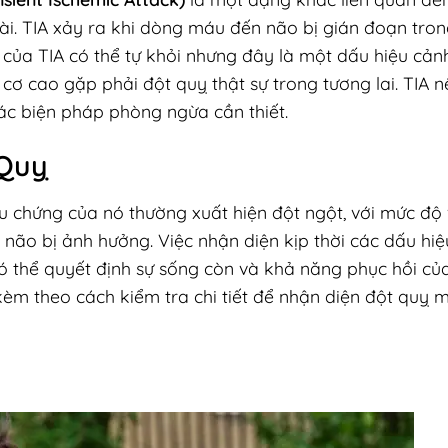
i. TIA xảy ra khi dòng máu đến não bị gián đoạn tron
g của TIA có thể tự khỏi nhưng đây là một dấu hiệu cả
cơ cao gặp phải đột quỵ thật sự trong tương lai. TIA 
ác biện pháp phòng ngừa cần thiết.
 Quỵ
ệu chứng của nó thường xuất hiện đột ngột, với mức độ 
 não bị ảnh hưởng. Việc nhận diện kịp thời các dấu hiệ
 có thể quyết định sự sống còn và khả năng phục hồi củ
kèm theo cách kiểm tra chi tiết để nhận diện đột quỵ 