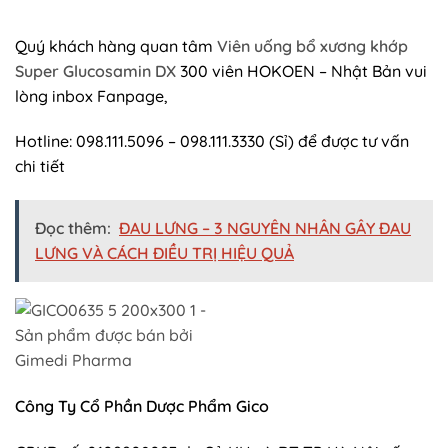
Quý khách hàng quan tâm
Viên uống bổ xương khớp
Super Glucosamin DX
300 viên HOKOEN – Nhật Bản vui
lòng inbox Fanpage,
Hotline: 098.111.5096 – 098.111.3330 (Sỉ) để được tư vấn
chi tiết
Đọc thêm:
ĐAU LƯNG – 3 NGUYÊN NHÂN GÂY ĐAU
LƯNG VÀ CÁCH ĐIỀU TRỊ HIỆU QUẢ
Công Ty Cổ Phần Dược Phẩm Gico