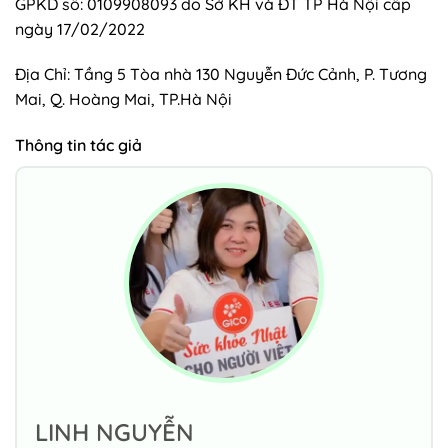
GPKD số: 0109908093 do Sở KH và ĐT TP Hà Nội cấp
ngày 17/02/2022
Địa Chỉ: Tầng 5 Tòa nhà 130 Nguyễn Đức Cảnh, P. Tương
Mai, Q. Hoàng Mai, TP.Hà Nội
Thông tin tác giả
LINH NGUYỄN