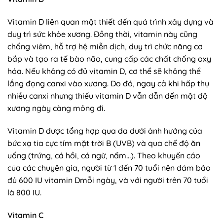
Vitamin D liên quan mật thiết đến quá trình xây dựng và
duy trì sức khỏe xương. Đồng thời, vitamin này cũng
chống viêm, hỗ trợ hệ miễn dịch, duy trì chức năng cơ
bắp và tạo ra tế bào não, cung cấp các chất chống oxy
hóa. Nếu không có đủ vitamin D, cơ thể sẽ không thể
lắng đọng canxi vào xương. Do đó, ngay cả khi hấp thụ
nhiều canxi nhưng thiếu vitamin D vẫn dẫn đến mật độ
xương ngày càng mỏng đi.
Vitamin D được tổng hợp qua da dưới ảnh hưởng của
bức xạ tia cực tím mặt trời B (UVB) và qua chế độ ăn
uống (trứng, cá hồi, cá ngừ, nấm…). Theo khuyến cáo
của các chuyên gia, người từ 1 đến 70 tuổi nên đảm bảo
đủ 600 IU vitamin Dmỗi ngày, và với người trên 70 tuổi
là 800 IU.
Vitamin C