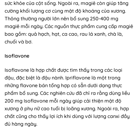
sức khỏe của cột sống. Ngoài ra, magiê còn giúp tăng
cường khối lượng cơ cùng mật độ khoáng của xương.
Thông thường người lớn nên bổ sung 250-400 mg
magiê mỗi ngày. Các nguồn thực phẩm cung cấp magiê
bao gồm: quả hạch, hạt, ca cao, rau lá xanh, chà là,
chuối và bơ.
Isoflavone
Isoflavone là hợp chất được tìm thấy trong các loại
đậu, đặc biệt là đậu nành. Ipriflavone là một trong
những flavone bán tổng hợp có sẵn dưới dạng thực
phẩm bổ sung. Các nghiên cứu đã chỉ ra rằng dùng liều
200 mg Isoflavone mỗi ngày giúp cải thiện mật độ
xương ở phụ nữ cao tuổi bị loãng xương. Ngoài ra, hợp
chất cũng cho thấy lợi ích khi dùng với lượng canxi đầy
đủ hàng ngày.