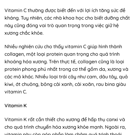
Vitamin C thường được biết đến với lợi ích tăng sức đề
kháng. Tuy nhiên, các nhà khoa học cho biết dưỡng chất
này cũng đóng vai trò quan trọng trong việc giữ hệ
xương chắc khỏe.
Nhiều nghiên cứu cho thấy vitamin C giúp hình thành
collagen, một loại protein quan trọng cho quá trình
khoáng hóa xương. Trên thực tế, collagen cũng là loại
protein phong phú nhất trong cơ thể gồm da, xương và
các mô khác. Nhiều loại trái cây như cam, dâu tây, quả
kiwi, ớt chuông, bông cải xanh, cải xoăn, rau bina giàu
vitamin C.
Vitamin K
Vitamin K rất cần thiết cho xương để hấp thụ canxi và
cho quá trình chuyển hóa xương khỏe mạnh. Ngoài ra,
vitamin này còn góp phần làm chậm quá trình thoái