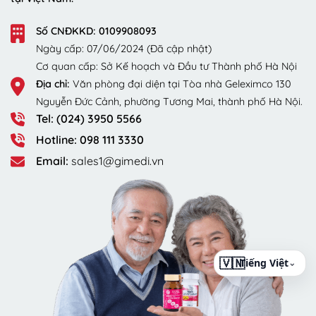
Số CNĐKKD: 0109908093
Ngày cấp: 07/06/2024 (Đã cập nhật)
Cơ quan cấp: Sở Kế hoạch và Đầu tư Thành phố Hà Nội
Địa chỉ:
Văn phòng đại diện tại Tòa nhà Geleximco 130
Nguyễn Đức Cảnh, phường Tương Mai, thành phố Hà Nội.
Tel: (024) 3950 5566
Hotline: 098 111 3330
Email:
sales1@gimedi.vn
⌄