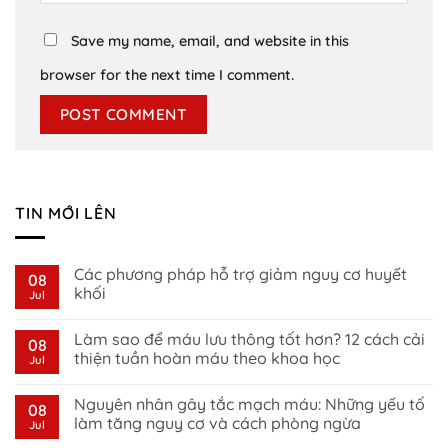
Save my name, email, and website in this
browser for the next time I comment.
TIN MỚI LÊN
Các phương pháp hỗ trợ giảm nguy cơ huyết
08
khối
Jul
No
Comments
Làm sao để máu lưu thông tốt hơn? 12 cách cải
on
08
Các
thiện tuần hoàn máu theo khoa học
Jul
phương
pháp
No
hỗ
Comments
Nguyên nhân gây tắc mạch máu: Những yếu tố
trợ
on
08
giảm
Làm
làm tăng nguy cơ và cách phòng ngừa
Jul
nguy
sao
cơ
để
No