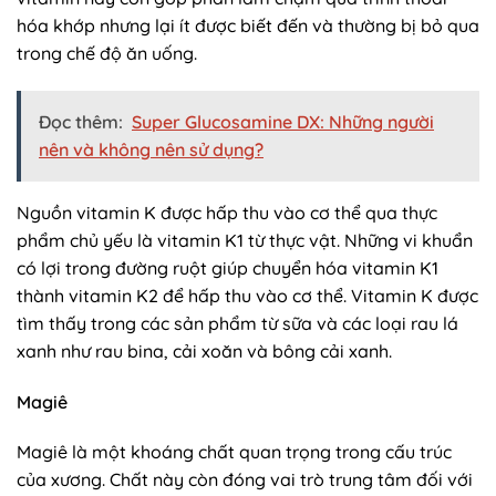
hóa khớp nhưng lại ít được biết đến và thường bị bỏ qua
trong chế độ ăn uống.
Đọc thêm:
Super Glucosamine DX: Những người
nên và không nên sử dụng?
Nguồn vitamin K được hấp thu vào cơ thể qua thực
phẩm chủ yếu là vitamin K1 từ thực vật. Những vi khuẩn
có lợi trong đường ruột giúp chuyển hóa vitamin K1
thành vitamin K2 để hấp thu vào cơ thể. Vitamin K được
tìm thấy trong các sản phẩm từ sữa và các loại rau lá
xanh như rau bina, cải xoăn và bông cải xanh.
Magiê
Magiê là một khoáng chất quan trọng trong cấu trúc
của xương. Chất này còn đóng vai trò trung tâm đối với