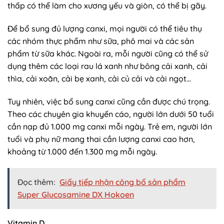
thấp có thể làm cho xương yếu và giòn, có thể bị gãy.
Để bổ sung đủ lượng canxi, mọi người có thể tiêu thụ
các nhóm thực phẩm như sữa, phô mai và các sản
phẩm từ sữa khác. Ngoài ra, mỗi người cũng có thể sử
dụng thêm các loại rau lá xanh như bông cải xanh, cải
thìa, cải xoăn, cải bẹ xanh, cải củ cải và cải ngọt…
Tuy nhiên, việc bổ sung canxi cũng cần được chú trọng.
Theo các chuyên gia khuyến cáo, người lớn dưới 50 tuổi
cần nạp đủ 1.000 mg canxi mỗi ngày. Trẻ em, người lớn
tuổi và phụ nữ mang thai cần lượng canxi cao hơn,
khoảng từ 1.000 đến 1.300 mg mỗi ngày.
Đọc thêm:
Giấy tiếp nhận công bố sản phẩm
Super Glucosamine DX Hokoen
Vitamin D