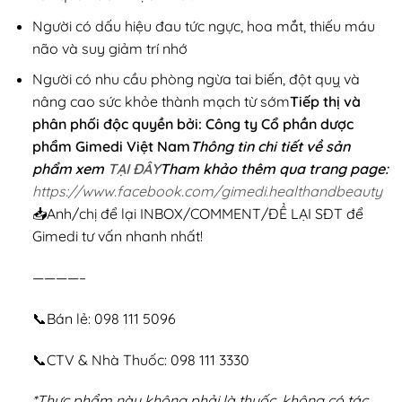
Người có dấu hiệu đau tức ngực, hoa mắt, thiếu máu
não và suy giảm trí nhớ
Người có nhu cầu phòng ngừa tai biến, đột quỵ và
nâng cao sức khỏe thành mạch từ sớm
Tiếp thị và
phân phối độc quyền bởi: Công ty Cổ phần dược
phẩm Gimedi Việt Nam
Thông tin chi tiết về sản
phẩm xem
TẠI ĐÂY
Tham khảo thêm qua trang page:
https://www.facebook.com/gimedi.healthandbeauty
📥Anh/chị để lại INBOX/COMMENT/ĐỂ LẠI SĐT để
Gimedi tư vấn nhanh nhất!
————–
📞Bán lẻ: 098 111 5096
📞CTV & Nhà Thuốc: 098 111 3330
*Thực phẩm này không phải là thuốc, không có tác