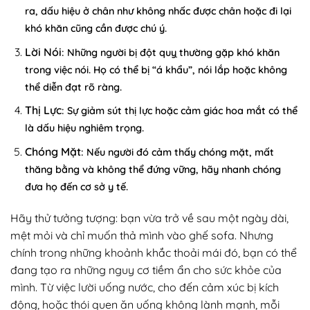
ra, dấu hiệu ở chân như không nhấc được chân hoặc đi lại
khó khăn cũng cần được chú ý.
Lời Nói
: Những người bị đột quỵ thường gặp khó khăn
trong việc nói. Họ có thể bị “á khẩu”, nói lắp hoặc không
thể diễn đạt rõ ràng.
Thị Lực
: Sự giảm sút thị lực hoặc cảm giác hoa mắt có thể
là dấu hiệu nghiêm trọng.
Chóng Mặt
:
Nếu người đó cảm thấy chóng mặt, mất
thăng bằng và không thể đứng vững, hãy nhanh chóng
đưa họ đến cơ sở y tế.
Hãy thử tưởng tượng: bạn vừa trở về sau một ngày dài,
mệt mỏi và chỉ muốn thả mình vào ghế sofa. Nhưng
chính trong những khoảnh khắc thoải mái đó, bạn có thể
đang tạo ra những nguy cơ tiềm ẩn cho sức khỏe của
mình. Từ việc lười uống nước, cho đến cảm xúc bị kích
động, hoặc thói quen ăn uống không lành mạnh, mỗi