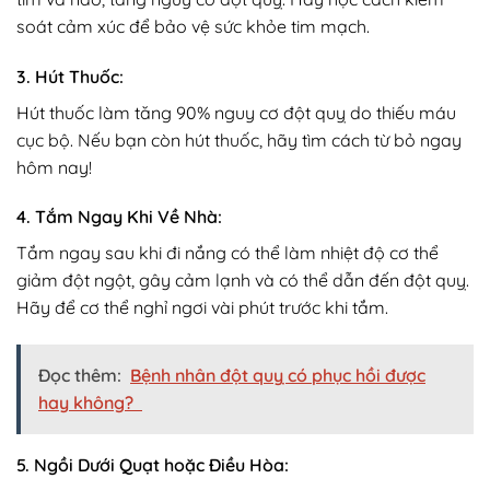
soát cảm xúc để bảo vệ sức khỏe tim mạch.
3. Hút Thuốc:
Hút thuốc làm tăng 90% nguy cơ đột quỵ do thiếu máu
cục bộ. Nếu bạn còn hút thuốc, hãy tìm cách từ bỏ ngay
hôm nay!
4. Tắm Ngay Khi Về Nhà:
Tắm ngay sau khi đi nắng có thể làm nhiệt độ cơ thể
giảm đột ngột, gây cảm lạnh và có thể dẫn đến đột quỵ.
Hãy để cơ thể nghỉ ngơi vài phút trước khi tắm.
Đọc thêm:
Bệnh nhân đột quỵ có phục hồi được
hay không?
5. Ngồi Dưới Quạt hoặc Điều Hòa: