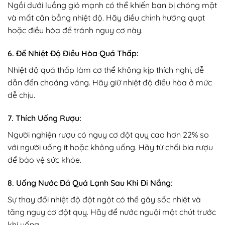
Ngồi dưới luồng gió mạnh có thể khiến bạn bị chóng mặt
và mất cân bằng nhiệt độ. Hãy điều chỉnh hướng quạt
hoặc điều hòa để tránh nguy cơ này.
6. Để Nhiệt Độ Điều Hòa Quá Thấp:
Nhiệt độ quá thấp làm cơ thể không kịp thích nghi, dễ
dẫn đến choáng váng. Hãy giữ nhiệt độ điều hòa ở mức
dễ chịu.
7. Thích Uống Rượu:
Người nghiện rượu có nguy cơ đột quỵ cao hơn 22% so
với người uống ít hoặc không uống. Hãy từ chối bia rượu
để bảo vệ sức khỏe.
8. Uống Nước Đá Quá Lạnh Sau Khi Đi Nắng:
Sự thay đổi nhiệt độ đột ngột có thể gây sốc nhiệt và
tăng nguy cơ đột quỵ. Hãy để nước nguội một chút trước
khi uống.