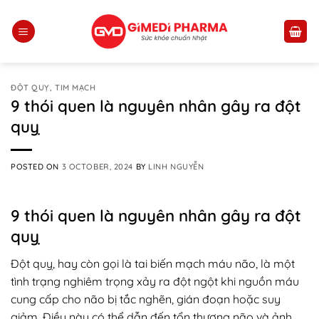
Skip
to
content
ĐỘT QUỴ, TIM MẠCH
9 thói quen là nguyên nhân gây ra đột
quỵ
POSTED ON
3 OCTOBER, 2024
BY
LINH NGUYỄN
9 thói quen là nguyên nhân gây ra đột
quỵ
Đột quỵ, hay còn gọi là tai biến mạch máu não, là một
tình trạng nghiêm trọng xảy ra đột ngột khi nguồn máu
cung cấp cho não bị tắc nghẽn, gián đoạn hoặc suy
giảm. Điều này có thể dẫn đến tổn thương não và ảnh