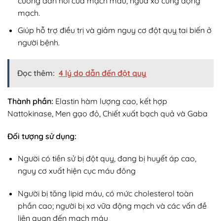
cường đàn hồi của mạch máu, ngừa xơ cứng động
mạch.
Giúp hỗ trợ điều trị và giảm nguy cơ đột quỵ tai biến ở
người bệnh.
Đọc thêm:
4 lý do dẫn đến đột quỵ
Thành phần:
Elastin hàm lượng cao, kết hợp
Nattokinase, Men gạo đỏ, Chiết xuất bạch quả và Gaba
Đối tượng sử dụng:
Người có tiền sử bị đột quỵ, đang bị huyết áp cao,
nguy cơ xuất hiện cục máu đông
Người bị tăng lipid máu, có mức cholesterol toàn
phần cao; người bị xơ vữa động mạch và các vấn đề
liên quan đến mạch máu