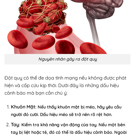
Nguyên nhân gây ra đột quỵ
Đột quỵ có thể đe dọa tính mạng nếu không được phát
hiện và cấp cứu kịp thời. Dưới đây là những dấu hiệu
cảnh báo mà bạn cần chú ý:
Khuôn Mặt
:
Nếu thấy khuôn mặt bị méo, hãy yêu cầu
người đó cười. Dấu hiệu méo sẽ trở nên rõ rệt hơn.
Tay
: Kiểm tra khả năng vận động của tay. Nếu một bên
tay bị liệt hoặc tê, đó có thể là dấu hiệu cảnh báo. Ngoài