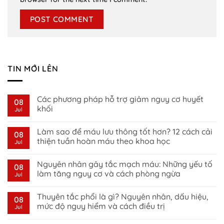
TIN MỚI LÊN
Các phương pháp hỗ trợ giảm nguy cơ huyết
08
khối
Jul
No
Comments
Làm sao để máu lưu thông tốt hơn? 12 cách cải
on
08
Các
thiện tuần hoàn máu theo khoa học
Jul
phương
pháp
No
hỗ
Comments
Nguyên nhân gây tắc mạch máu: Những yếu tố
trợ
on
08
giảm
Làm
làm tăng nguy cơ và cách phòng ngừa
Jul
nguy
sao
cơ
để
No
huyết
máu
Comments
Thuyên tắc phổi là gì? Nguyên nhân, dấu hiệu,
khối
lưu
on
08
thông
Nguyên
mức độ nguy hiểm và cách điều trị
Jul
tốt
nhân
hơn?
gây
No
12
tắc
Comments