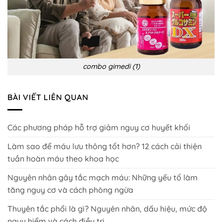
combo gimedi (1)
BÀI VIẾT LIÊN QUAN
Các phương pháp hỗ trợ giảm nguy cơ huyết khối
Làm sao để máu lưu thông tốt hơn? 12 cách cải thiện
tuần hoàn máu theo khoa học
Nguyên nhân gây tắc mạch máu: Những yếu tố làm
tăng nguy cơ và cách phòng ngừa
Thuyên tắc phổi là gì? Nguyên nhân, dấu hiệu, mức độ
nguy hiểm và cách điều trị