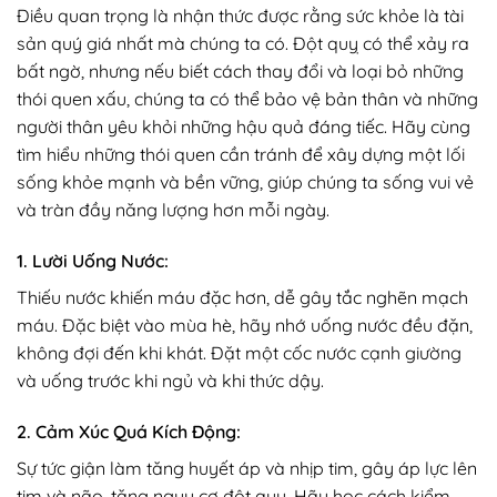
Điều quan trọng là nhận thức được rằng sức khỏe là tài
sản quý giá nhất mà chúng ta có. Đột quỵ có thể xảy ra
bất ngờ, nhưng nếu biết cách thay đổi và loại bỏ những
thói quen xấu, chúng ta có thể bảo vệ bản thân và những
người thân yêu khỏi những hậu quả đáng tiếc. Hãy cùng
tìm hiểu những thói quen cần tránh để xây dựng một lối
sống khỏe mạnh và bền vững, giúp chúng ta sống vui vẻ
và tràn đầy năng lượng hơn mỗi ngày.
1. Lười Uống Nước:
Thiếu nước khiến máu đặc hơn, dễ gây tắc nghẽn mạch
máu. Đặc biệt vào mùa hè, hãy nhớ uống nước đều đặn,
không đợi đến khi khát. Đặt một cốc nước cạnh giường
và uống trước khi ngủ và khi thức dậy.
2. Cảm Xúc Quá Kích Động:
Sự tức giận làm tăng huyết áp và nhịp tim, gây áp lực lên
tim và não, tăng nguy cơ đột quỵ. Hãy học cách kiểm