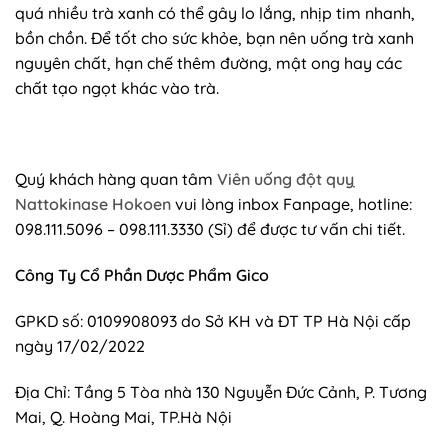
quá nhiều trà xanh có thể gây lo lắng, nhịp tim nhanh,
bồn chồn. Để tốt cho sức khỏe, bạn nên uống trà xanh
nguyên chất, hạn chế thêm đường, mật ong hay các
chất tạo ngọt khác vào trà.
Quý khách hàng quan tâm
Viên uống đột quỵ
Nattokinase Hokoen
vui lòng inbox Fanpage, hotline:
098.111.5096 – 098.111.3330 (Sỉ) để được tư vấn chi tiết.
Công Ty Cổ Phần Dược Phẩm Gico
GPKD số: 0109908093 do Sở KH và ĐT TP Hà Nội cấp
ngày 17/02/2022
Địa Chỉ: Tầng 5 Tòa nhà 130 Nguyễn Đức Cảnh, P. Tương
Mai, Q. Hoàng Mai, TP.Hà Nội