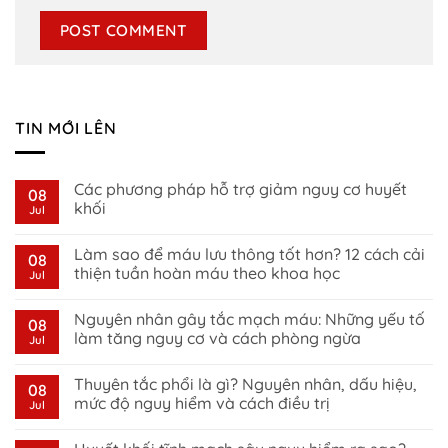
TIN MỚI LÊN
Các phương pháp hỗ trợ giảm nguy cơ huyết
08
khối
Jul
No
Comments
Làm sao để máu lưu thông tốt hơn? 12 cách cải
on
08
Các
thiện tuần hoàn máu theo khoa học
Jul
phương
pháp
No
hỗ
Comments
Nguyên nhân gây tắc mạch máu: Những yếu tố
trợ
on
08
giảm
Làm
làm tăng nguy cơ và cách phòng ngừa
Jul
nguy
sao
cơ
để
No
huyết
máu
Comments
Thuyên tắc phổi là gì? Nguyên nhân, dấu hiệu,
khối
lưu
on
08
thông
Nguyên
mức độ nguy hiểm và cách điều trị
Jul
tốt
nhân
hơn?
gây
No
12
tắc
Comments