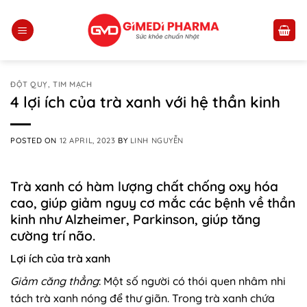
Skip
to
content
ĐỘT QUỴ, TIM MẠCH
4 lợi ích của trà xanh với hệ thần kinh
POSTED ON
12 APRIL, 2023
BY
LINH NGUYỄN
Trà xanh có hàm lượng chất chống oxy hóa
cao, giúp giảm nguy cơ mắc các bệnh về thần
kinh như Alzheimer, Parkinson, giúp tăng
cường trí não.
Lợi ích của trà xanh
Giảm căng thẳng
: Một số người có thói quen nhâm nhi
tách trà xanh nóng để thư giãn. Trong trà xanh chứa