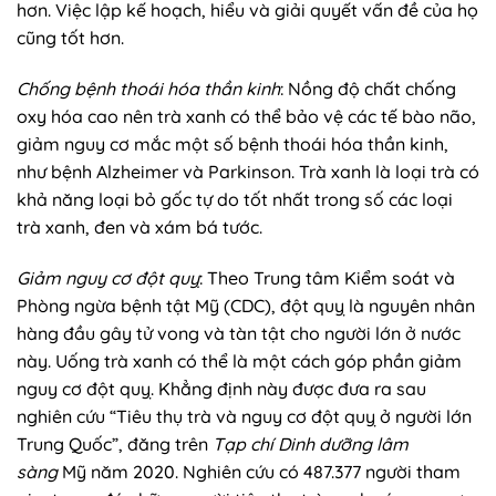
hơn. Việc lập kế hoạch, hiểu và giải quyết vấn đề của họ
cũng tốt hơn.
Chống bệnh thoái hóa thần kinh
: Nồng độ chất chống
oxy hóa cao nên trà xanh có thể bảo vệ các tế bào não,
giảm nguy cơ mắc một số bệnh thoái hóa thần kinh,
như bệnh Alzheimer và Parkinson. Trà xanh là loại trà có
khả năng loại bỏ gốc tự do tốt nhất trong số các loại
trà xanh, đen và xám bá tước.
Giảm nguy cơ đột quỵ
: Theo Trung tâm Kiểm soát và
Phòng ngừa bệnh tật Mỹ (CDC), đột quỵ là nguyên nhân
hàng đầu gây tử vong và tàn tật cho người lớn ở nước
này. Uống trà xanh có thể là một cách góp phần giảm
nguy cơ đột quỵ. Khẳng định này được đưa ra sau
nghiên cứu “Tiêu thụ trà và nguy cơ đột quỵ ở người lớn
Trung Quốc”, đăng trên
Tạp chí Dinh dưỡng lâm
sàng
Mỹ năm 2020. Nghiên cứu có 487.377 người tham